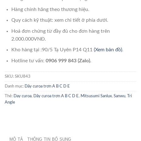
Hàng chính hãng theo thương hiệu.
Quy cách kỹ thuật: xem chi tiết ở phía dưới.
Hoá đơn chứng từ đầy đủ cho đơn hàng trên
2.000.000VNĐ.
Kho hàng tại :90/5 Tạ Uyên P14 Q11
(Xem bản đồ)
.
Hotline tư vấn:
0906 999 843 (Zalo).
SKU:
SKU843
Danh mục:
Dây curoa trơn A B C D E
Thẻ:
Day curoa
,
Dây curoa trơn A B C D E
,
Mitsusumi Sanlux
,
Sanwu
,
Tri
Angle
MÔ TẢ
THÔNG TIN BỔ SUNG