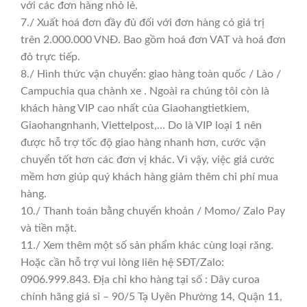
với các đơn hàng nhỏ lẻ.
7./ Xuất hoá đơn đầy đủ đối với đơn hàng có giá trị
trên 2.000.000 VNĐ. Bao gồm hoá đơn VAT và hoá đơn
đỏ trực tiếp.
8./ Hình thức vận chuyển: giao hàng toàn quốc / Lào /
Campuchia qua chành xe . Ngoài ra chúng tôi còn là
khách hàng VIP cao nhất của Giaohangtietkiem,
Giaohangnhanh, Viettelpost,… Do là VIP loại 1 nên
được hỗ trợ tốc độ giao hàng nhanh hơn, cước vận
chuyển tốt hơn các đơn vị khác. Vì vậy, việc giá cước
mềm hơn giúp quý khách hàng giảm thêm chi phí mua
hàng.
10./ Thanh toán bằng chuyển khoản / Momo/ Zalo Pay
và tiền mặt.
11./ Xem thêm một số sản phẩm khác cùng loại răng.
Hoặc cần hỗ trợ vui lòng liên hệ SĐT/Zalo:
0906.999.843. Địa chỉ kho hàng tại số : Dây curoa
chính hãng giá sỉ – 90/5 Tạ Uyên Phường 14, Quận 11,