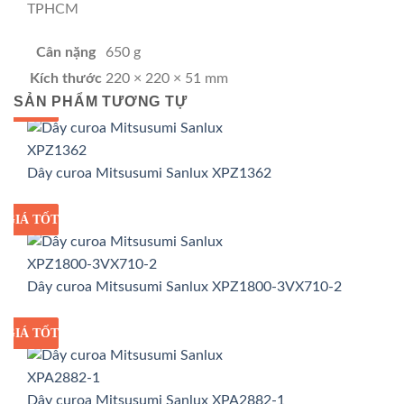
TPHCM
Cân nặng
650 g
Kích thước
220 × 220 × 51 mm
SẢN PHẨM TƯƠNG TỰ
GIÁ TỐT
GIÁ SỈ
Dây curoa Mitsusumi Sanlux XPZ1362
GIÁ TỐT
GIÁ SỈ
Dây curoa Mitsusumi Sanlux XPZ1800-3VX710-2
GIÁ TỐT
GIÁ SỈ
Dây curoa Mitsusumi Sanlux XPA2882-1