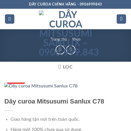
Bỏ
DÂY CUROA CHÍNH HÃNG - 0906999843
qua
nội
dung
Trang chủ
»
Shop
LỌC
Số 1 VN
Dây curoa Mitsusumi Sanlux C78
Giao hàng tận nơi trên toàn quốc.
Hàng mới 100% chưa qua sử dụng.