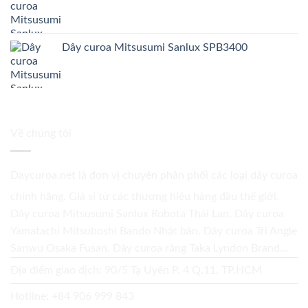
Dây curoa Mitsusumi Sanlux SPB3400
Về chúng tôi
Daycuroa.net
là đơn vị chuyên phân phối các loại dây curoa
chính hãng. Giá sỉ từ các thương hiệu hàng đầu thế giới.
Dây curoa Mitsusumi Sanlux Robota Thái Lan. Dây curoa
Yamatachi Mitsuboshi Bando Nhật bản. Dây curoa Tri Angle
Sanwu Osaka Fusan. Dây curoa răng Taka Lyndon Brand...
Địa điểm giao dịch: 90/5 Tạ Uyên P. 4 Q.11, TP.HCM
Hotline:
+84 906 999 843