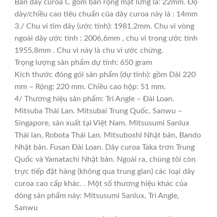
Bản dây curoa C gồm bản rộng mặt lưng là: 22mm. Độ
dày/chiều cao tiêu chuẩn của dây curoa này là : 14mm
3./ Chu vi tim dây (ước tính): 1981,2mm. Chu vi vòng
ngoài dây ước tính : 2006,6mm , chu vi trong ước tính
1955,8mm . Chu vi này là chu vi ước chừng.
Trọng lượng sản phẩm dự tính: 650 gram
Kích thước đóng gói sản phẩm (dự tính): gồm Dài 220
mm – Rộng: 220 mm. Chiều cao hộp: 51 mm.
4/ Thương hiệu sản phẩm: Tri Angle – Đài Loan.
Mitsuba Thái Lan. Mitsubai Trung Quốc. Sanwu –
Singapore, sản xuất tại Việt Nam. Mitsusumi Sanlux
Thái lan, Robota Thái Lan. Mitsuboshi Nhật bản, Bando
Nhật bản. Fusan Đài Loan. Dây curoa Taka trơn Trung
Quốc và Yamatachi Nhật bản. Ngoài ra, chúng tôi còn
trực tiếp đặt hàng (không qua trung gian) các loại dây
curoa cao cấp khác. . Một số thương hiệu khác của
dòng sản phẩm này: Mitsusumi Sanlux, Tri Angle,
Sanwu