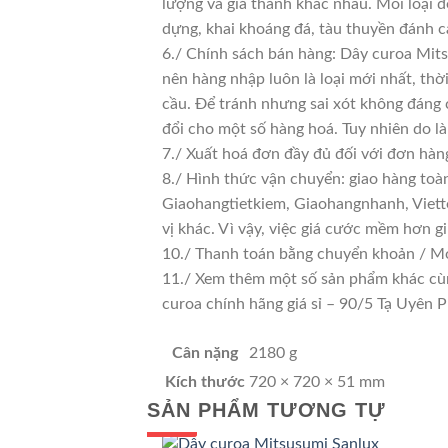
lượng và giá thành khác nhau. Mỗi loại 
dựng, khai khoáng đá, tàu thuyền đánh c
6./ Chính sách bán hàng: Dây curoa Mits
nên hàng nhập luôn là loại mới nhất, thờ
cầu. Để tránh nhưng sai xót không đáng 
đổi cho một số hàng hoá. Tuy nhiên do là 
7./ Xuất hoá đơn đầy đủ đối với đơn hàn
8./ Hình thức vận chuyển: giao hàng toà
Giaohangtietkiem, Giaohangnhanh, Viette
vị khác. Vì vậy, việc giá cước mềm hơn 
10./ Thanh toán bằng chuyển khoản / Mo
11./ Xem thêm một số sản phẩm khác cùng 
curoa chính hãng giá sỉ – 90/5 Tạ Uyê
Cân nặng
2180 g
Kích thước
720 × 720 × 51 mm
SẢN PHẨM TƯƠNG TỰ
GIÁ TỐT
GIÁ SỈ