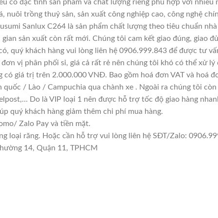
đều có đặc tính sản phẩm và chất lượng riêng phù hợp với nhiều 
á, nuôi trồng thuỷ sản, sản xuất công nghiệp cao, công nghệ chí
usumi Sanlux C264 là sản phẩm chất lượng theo tiêu chuẩn nhà 
i gian sản xuất còn rất mới. Chúng tôi cam kết giao đúng, giao đ
có, quý khách hàng vui lòng liên hệ 0906.999.843 để được tư vấ
đơn vị phân phối sỉ, giá cả rất rẻ nên chúng tôi khó có thể xử lý
g có giá trị trên 2.000.000 VNĐ. Bao gồm hoá đơn VAT và hoá đơ
n quốc / Lào / Campuchia qua chành xe . Ngoài ra chúng tôi còn
lpost,… Do là VIP loại 1 nên được hỗ trợ tốc độ giao hàng nha
giúp quý khách hàng giảm thêm chi phí mua hàng.
mo/ Zalo Pay và tiền mặt.
loại răng. Hoặc cần hỗ trợ vui lòng liên hệ SĐT/Zalo: 0906.999
n Phường 14, Quận 11, TPHCM