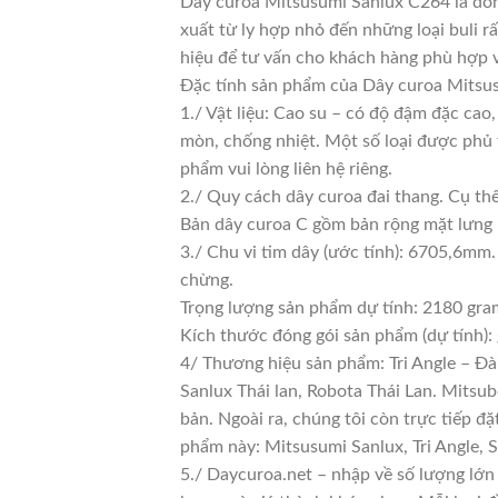
Dây curoa Mitsusumi Sanlux C264 là dòn
xuất từ ly hợp nhỏ đến những loại buli rấ
hiệu để tư vấn cho khách hàng phù hợp 
Đặc tính sản phẩm của Dây curoa Mitsus
1./ Vật liệu: Cao su – có độ đậm đặc cao
mòn, chống nhiệt. Một số loại được phủ 
phẩm vui lòng liên hệ riêng.
2./ Quy cách dây curoa đai thang. Cụ th
Bản dây curoa C gồm bản rộng mặt lưng 
3./ Chu vi tim dây (ước tính): 6705,6mm.
chừng.
Trọng lượng sản phẩm dự tính: 2180 gra
Kích thước đóng gói sản phẩm (dự tính)
4/ Thương hiệu sản phẩm: Tri Angle – Đà
Sanlux Thái lan, Robota Thái Lan. Mitsu
bản. Ngoài ra, chúng tôi còn trực tiếp đ
phẩm này: Mitsusumi Sanlux, Tri Angle,
5./ Daycuroa.net – nhập về số lượng lớn 