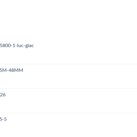
5800-1-luc-giac
n S5M-48MM
126
5-5