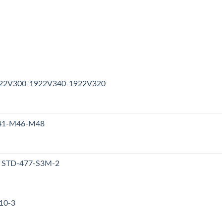
1922V300-1922V340-1922V320
M41-M46-M48
y STD-477-S3M-2
10-3