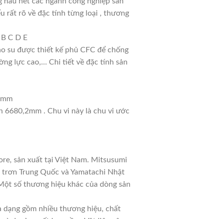
g hầu hết các ngành công nghiệp sản
u rất rõ về đặc tính từng loại , thương
 B C D E
cao su được thiết kế phủ CFC để chống
ng lực cao,… Chi tiết về đặc tính sản
14mm
nh 6680,2mm . Chu vi này là chu vi ước
re, sản xuất tại Việt Nam. Mitsusumi
a trơn Trung Quốc và Yamatachi Nhật
. Một số thương hiệu khác của dòng sản
đa dạng gồm nhiều thương hiệu, chất