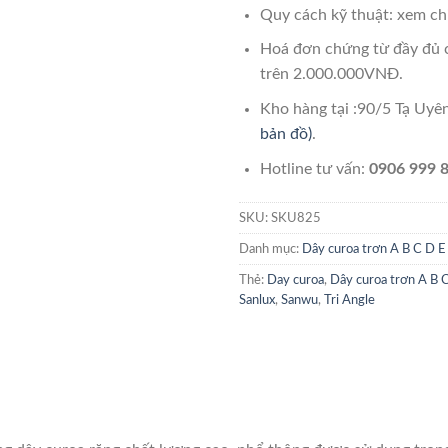
Quy cách kỹ thuật: xem chi
Hoá đơn chứng từ đầy đủ 
trên 2.000.000VNĐ.
Kho hàng tại :90/5 Tạ Uy
bản đồ)
.
Hotline tư vấn:
0906 999 8
SKU:
SKU825
Danh mục:
Dây curoa trơn A B C D E
Thẻ:
Day curoa
,
Dây curoa trơn A B 
Sanlux
,
Sanwu
,
Tri Angle