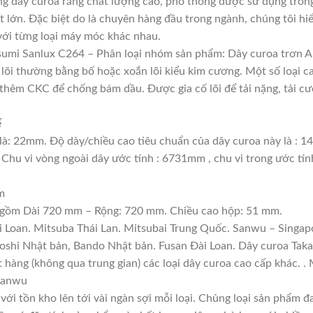
g dây curoa răng chất lượng cao, phổ thông được sử dụng tron
t lớn. Đặc biệt do là chuyên hàng đầu trong ngành, chúng tôi hiể
với từng loại máy móc khác nhau.
umi Sanlux C264 – Phân loại nhóm sản phẩm: Dây curoa trơn A
, lõi thường bằng bố hoặc xoắn lõi kiểu kim cương. Một số loại 
thêm CKC để chống bám dầu. Được gia cố lõi để tải nặng, tải cườ
ể
là: 22mm. Độ dày/chiều cao tiêu chuẩn của dây curoa này là : 
 Chu vi vòng ngoài dây ước tính : 6731mm , chu vi trong ước tí
m
: gồm Dài 720 mm – Rộng: 720 mm. Chiều cao hộp: 51 mm.
i Loan. Mitsuba Thái Lan. Mitsubai Trung Quốc. Sanwu – Singapo
boshi Nhật bản, Bando Nhật bản. Fusan Đài Loan. Dây curoa Tak
ặt hàng (không qua trung gian) các loại dây curoa cao cấp khác. 
 Sanwu
với tồn kho lên tới vài ngàn sợi mỗi loại. Chủng loại sản phẩm 