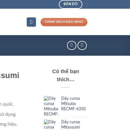
BẢN ĐỒ
CHÍNH SÁCH BÁN HÀNG
Có thể bạn
usumi
thích…
Dây curoa
Mitsuba
n quốc.
RECMF-6350
sử dụng.
Dây curoa
ng hiệu.
Mitsusumi