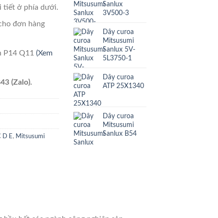
Sanlux
 tiết ở phía dưới.
3V500-3
cho đơn hàng
Dây curoa
Mitsusumi
Sanlux 5V-
ên P14 Q11
(Xem
5L3750-1
Dây curoa
43 (Zalo).
ATP 25X1340
Dây curoa
Mitsusumi
Sanlux B54
C D E
,
Mitsusumi