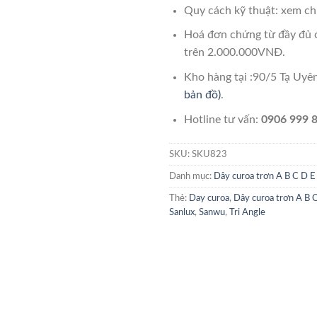
Quy cách kỹ thuật: xem chi
Hoá đơn chứng từ đầy đủ 
trên 2.000.000VNĐ.
Kho hàng tại :90/5 Tạ Uy
bản đồ)
.
Hotline tư vấn:
0906 999 8
SKU:
SKU823
Danh mục:
Dây curoa trơn A B C D E
Thẻ:
Day curoa
,
Dây curoa trơn A B 
Sanlux
,
Sanwu
,
Tri Angle