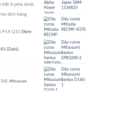
Japan S8M-
 tiết ở phía dưới.
1134X25
cho đơn hàng
Dây curoa
Mitsuba
RECMF-8370
ên P14 Q11
(Xem
Dây curoa
Mitsusumi
43 (Zalo).
Sanlux
SPB3200-2
Dây curoa
Mitsusumi
Sanlux D160-
C D E
,
Mitsusumi
1