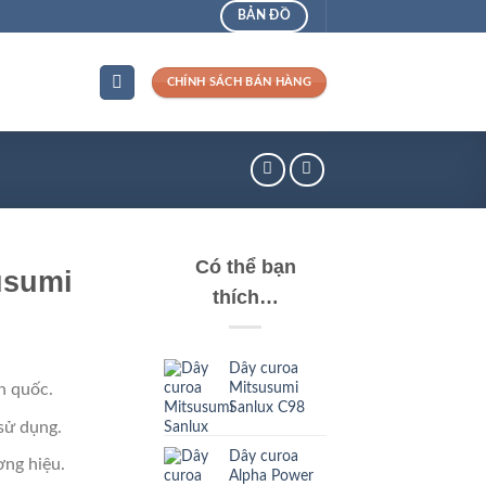
BẢN ĐỒ
CHÍNH SÁCH BÁN HÀNG
Có thể bạn
usumi
thích…
Dây curoa
Mitsusumi
n quốc.
Sanlux C98
sử dụng.
Dây curoa
ng hiệu.
Alpha Power