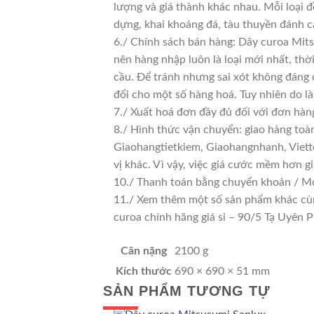
lượng và giá thành khác nhau. Mỗi loại 
dựng, khai khoáng đá, tàu thuyền đánh c
6./ Chính sách bán hàng: Dây curoa Mits
nên hàng nhập luôn là loại mới nhất, thờ
cầu. Để tránh nhưng sai xót không đáng 
đổi cho một số hàng hoá. Tuy nhiên do là 
7./ Xuất hoá đơn đầy đủ đối với đơn hàn
8./ Hình thức vận chuyển: giao hàng toà
Giaohangtietkiem, Giaohangnhanh, Viette
vị khác. Vì vậy, việc giá cước mềm hơn 
10./ Thanh toán bằng chuyển khoản / Mo
11./ Xem thêm một số sản phẩm khác cùng 
curoa chính hãng giá sỉ – 90/5 Tạ Uyê
Cân nặng
2100 g
Kích thước
690 × 690 × 51 mm
SẢN PHẨM TƯƠNG TỰ
GIÁ TỐT
GIÁ SỈ