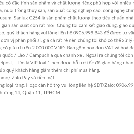
đều có đặc tính sản phẩm và chất lượng riêng phù hợp với nhiều 
á, nuôi trồng thuỷ sản, sản xuất công nghiệp cao, công nghệ chí
usumi Sanlux C254 là sản phẩm chất lượng theo tiêu chuẩn nhà 
i gian sản xuất còn rất mới. Chúng tôi cam kết giao đúng, giao đ
có, quý khách hàng vui lòng liên hệ 0906.999.843 để được tư vấ
đơn vị phân phối sỉ, giá cả rất rẻ nên chúng tôi khó có thể xử lý
g có giá trị trên 2.000.000 VNĐ. Bao gồm hoá đơn VAT và hoá đơ
n quốc / Lào / Campuchia qua chành xe . Ngoài ra chúng tôi còn
lpost,… Do là VIP loại 1 nên được hỗ trợ tốc độ giao hàng nha
giúp quý khách hàng giảm thêm chi phí mua hàng.
mo/ Zalo Pay và tiền mặt.
loại răng. Hoặc cần hỗ trợ vui lòng liên hệ SĐT/Zalo: 0906.999
n Phường 14, Quận 11, TPHCM