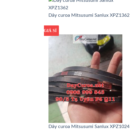
Dây curoa Mitsusumi Sanlux XPZ1362
GIÁ TỐT
GIÁ SỈ
Dây curoa Mitsusumi Sanlux XPZ1024