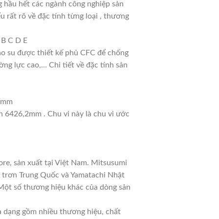
g hầu hết các ngành công nghiệp sản
u rất rõ về đặc tính từng loại , thương
 B C D E
cao su được thiết kế phủ CFC để chống
ng lực cao,… Chi tiết về đặc tính sản
14mm
nh 6426,2mm . Chu vi này là chu vi ước
re, sản xuất tại Việt Nam. Mitsusumi
a trơn Trung Quốc và Yamatachi Nhật
. Một số thương hiệu khác của dòng sản
đa dạng gồm nhiều thương hiệu, chất