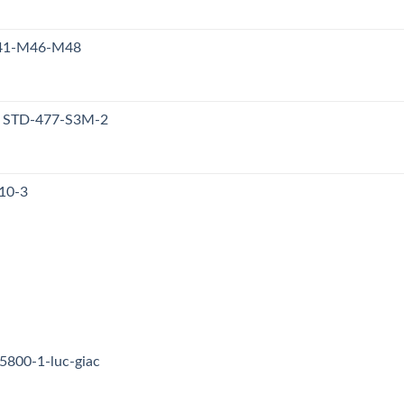
M41-M46-M48
y STD-477-S3M-2
10-3
5800-1-luc-giac