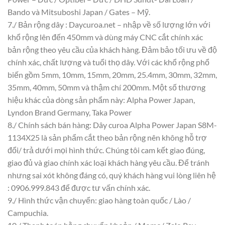
Bando và Mitsuboshi Japan / Gates – Mỹ.
7./ Bản rộng dây : Daycuroa.net – nhập về số lượng lớn với
khổ rộng lên đến 450mm và dùng máy CNC cắt chính xác
bản rộng theo yêu cầu của khách hàng. Đảm bảo tối ưu về độ
chính xác, chất lượng và tuổi thọ dây. Với các khổ rộng phổ
biến gồm 5mm, 10mm, 15mm, 20mm, 25.4mm, 30mm, 32mm,
35mm, 40mm, 50mm và thậm chí 200mm. Một số thương
hiệu khác của dòng sản phẩm này: Alpha Power Japan,
Lyndon Brand Germany, Taka Power
8./ Chính sách bán hàng: Dây curoa Alpha Power Japan S8M-
1134X25 là sản phẩm cắt theo bản rộng nên không hỗ trợ
đổi/ trả dưới mọi hình thức. Chúng tôi cam kết giao đúng,
giao đủ và giao chính xác loại khách hàng yêu cầu. Để tránh
nhưng sai xót không đáng có, quý khách hàng vui lòng liên hệ
: 0906.999.843 để được tư vấn chính xác.
9./ Hình thức vận chuyển: giao hàng toàn quốc / Lào /
Campuchia.