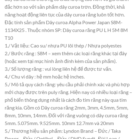
đắc hơn so với sản phẩm dây curoa trơn. Đồng thời, khả
năng hoạt động liên tục của dây curoa răng luôn tốt hơn.
Đặc tính sản phẩm Dây curoa Alpha Power Japan S8M-
1134X25 . Thuộc nhóm SP: Dây curoa răng PU L H 5M 8M
T10
1./ Vật liệu: Cao su/ nhựa PU lõi thép / Nhựa polyestes
2./ Bước răng : S8M – xem thêm các loại răng khác tại đây
(hoặc xem tại mục hình ảnh đính kèm của sản phẩm).
3./ Số lượng răng : vui lòng liên hệ để được tư vấn.
4./ Chu vi dây : hệ mm hoặc hệ inches.
5./ Mô tả quy cách răng: yêu cầu phải chính xác và phù hợp
mới chạy được trên puly răng. Hiện nay có nhiều loại răng –
phổ biến thông dụng nhất là cách đo tim răng này qua tim
răng kia. Gồm có Dây curoa răng 2mm, 3mm, 4.5mm, 5mm,
8mm, 10mm, 14mm. Đối với răng vuông có dây curoa răng
5mm. 5.075mm. 9.525mm. 10mm 12.7mm và 20mm
5./ Thương hiệu sản phẩm: Lyndon Brand – Đức / Taka
Power – Đức / Optibel – Đức / DHD Sundt- Đài Loan /