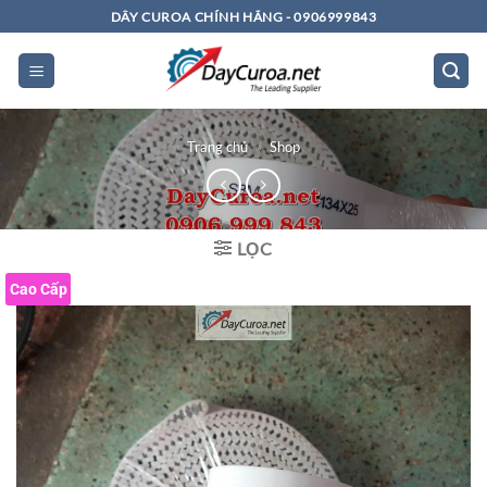
Bỏ
DÂY CUROA CHÍNH HÃNG - 0906999843
qua
nội
dung
Trang chủ
»
Shop
LỌC
Cao Cấp