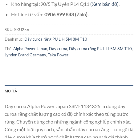
Kho hàng tại :90/5 Tạ Uyên P14 Q11
(Xem bản đồ)
.
Hotline tư vấn:
0906 999 843 (Zalo).
SKU:
SKU256
Danh mục:
Dây curoa răng PU L H 5M 8M T10
Thẻ:
Alpha Power Japan
,
Day curoa
,
Dây curoa răng PU L H 5M 8M T10
,
Lyndon Brand Germany
,
Taka Power
MÔ TẢ
Dây curoa Alpha Power Japan S8M-1134X25 là dòng dây
curoa răng chất lượng cao có độ chính xác theo từng bước
răng. Chuyên dùng cho những ngành công nghiệp chính xác.
Cùng một loại quy cách, sản phẩm dây curoa răng – còn gọi là
dây curoa khía thường có chất lượng cao hơn và giá thành