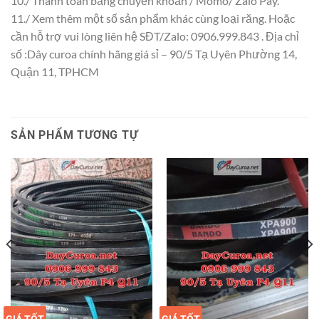
10./ Thanh toán bằng chuyển khoản / Momo/ Zalo Pay.
11./ Xem thêm một số sản phẩm khác cùng loại răng. Hoặc
cần hỗ trợ vui lòng liên hệ SĐT/Zalo: 0906.999.843 . Địa chỉ
số :Dây curoa chính hãng giá sỉ – 90/5 Tạ Uyên Phường 14,
Quận 11, TPHCM
SẢN PHẨM TƯƠNG TỰ
GIÁ TỐT
GIÁ SỈ
GIÁ TỐT
GIÁ SỈ