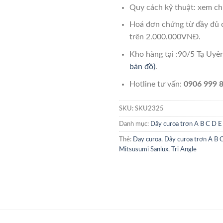
Quy cách kỹ thuật: xem chi
Hoá đơn chứng từ đầy đủ 
trên 2.000.000VNĐ.
Kho hàng tại :90/5 Tạ Uy
bản đồ)
.
Hotline tư vấn:
0906 999 8
SKU:
SKU2325
Danh mục:
Dây curoa trơn A B C D E
Thẻ:
Day curoa
,
Dây curoa trơn A B 
Mitsusumi Sanlux
,
Tri Angle