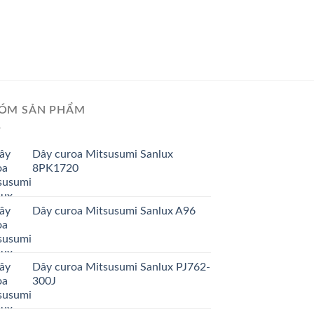
GIÁ TỐT
GIÁ SỈ
Dây curoa Mitsusumi
XPC4280Lp
ÓM SẢN PHẨM
Dây curoa Mitsusumi Sanlux
8PK1720
Dây curoa Mitsusumi Sanlux A96
Dây curoa Mitsusumi Sanlux PJ762-
300J