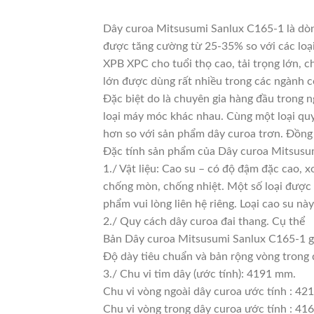
Dây curoa Mitsusumi Sanlux C165-1 là dòng
được tăng cường từ 25-35% so với các loại
XPB XPC cho tuổi thọ cao, tải trọng lớn, 
lớn được dùng rất nhiều trong các ngành c
Đặc biệt do là chuyên gia hàng đầu trong n
loại máy móc khác nhau. Cùng một loại quy
hơn so với sản phẩm dây curoa trơn. Đồng 
Đặc tính sản phẩm của Dây curoa Mitsusu
1./ Vật liệu: Cao su – có độ đậm đặc cao, 
chống mòn, chống nhiệt. Một số loại được 
phẩm vui lòng liên hệ riêng. Loại cao su 
2./ Quy cách dây curoa đai thang. Cụ thể
Bản Dây curoa Mitsusumi Sanlux C165-1 g
Độ dày tiêu chuẩn và bản rộng vòng trong
3./ Chu vi tim dây (ước tính): 4191 mm.
Chu vi vòng ngoài dây curoa ước tính : 42
Chu vi vòng trong dây curoa ước tính : 416