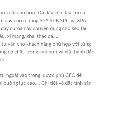
sản xuất cao hơn. Độ dày của dây curoa
 làm dây curoa dòng SPA SPB SPC và XPA
g dây curoa này chuyên dụng cho kéo tải
u, xi măng, khai thác đá….
 để tư vấn cho khách hàng phù hợp với từng
ờng có chất lượng cao hơn và giá thành đắc
ơn.
n từ ngoài vào trong, được phủ CFC để
 cường lực cao,… Chi tiết về đặc tính sản