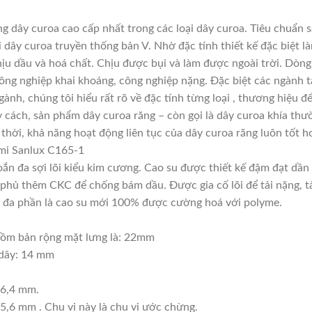
 dây curoa cao cấp nhất trong các loại dây curoa. Tiêu chuẩn 
 dây curoa truyền thống bản V. Nhờ đặc tính thiết kế đặc biệt
chịu dầu và hoá chất. Chịu được bụi và làm được ngoài trời. Dòn
ông nghiệp khai khoáng, công nghiệp nặng. Đặc biệt các ngành tà
gành, chúng tôi hiểu rất rõ về đặc tính từng loại , thương hiệu
 cách, sản phẩm dây curoa răng – còn gọi là dây curoa khía thư
thời, khả năng hoạt động liên tục của dây curoa răng luôn tốt h
mi Sanlux C165-1
xoắn đa sợi lõi kiểu kim cương. Cao su được thiết kế đậm đạt dầ
phủ thêm CKC để chống bám dầu. Được gia cố lõi để tải nặng, tải
này đa phần là cao su mới 100% được cường hoá với polyme.
ồm bản rộng mặt lưng là: 22mm
 dây: 14 mm
16,4 mm.
5,6 mm . Chu vi này là chu vi ước chừng.