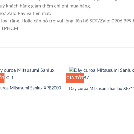
quý khách hàng giảm thêm chi phí mua hàng.
/ Zalo Pay và tiền mặt.
ại răng. Hoặc cần hỗ trợ vui lòng liên hệ SĐT/Zalo: 0906.999.8
1, TPHCM
ỐT
Ỉ
GIÁ TỐT
GIÁ SỈ
uroa Mitsusumi Sanlux XPB2000-
Dây curoa Mitsusumi Sanlux XPZ