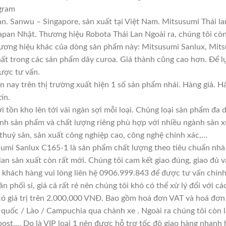
gram
n. Sanwu – Singapore, sản xuất tại Việt Nam. Mitsusumi Thái l
an Nhật. Thương hiệu Robota Thái Lan Ngoài ra, chúng tôi còn 
hương hiệu khác của dòng sản phẩm này: Mitsusumi Sanlux, Mitsu
hất trong các sản phẩm dây curoa. Giá thành cũng cao hơn. Để 
được tư vấn.
n nay trên thị trường xuất hiện 1 số sản phẩm nhái. Hàng giả. 
ín.
i tồn kho lên tới vài ngàn sợi mỗi loại. Chủng loại sản phẩm đa
ính sản phẩm và chất lượng riêng phù hợp với nhiều ngành sản x
 thuỷ sản, sản xuất công nghiệp cao, công nghệ chính xác,…
umi Sanlux C165-1 là sản phẩm chất lượng theo tiêu chuẩn nhà 
ian sản xuất còn rất mới. Chúng tôi cam kết giao đúng, giao đủ v
 khách hàng vui lòng liên hệ 0906.999.843 để được tư vấn chính
n phối sỉ, giá cả rất rẻ nên chúng tôi khó có thể xử lý đổi với c
có giá trị trên 2.000.000 VNĐ. Bao gồm hoá đơn VAT và hoá đơn 
 quốc / Lào / Campuchia qua chành xe . Ngoài ra chúng tôi còn 
ost,… Do là VIP loại 1 nên được hỗ trợ tốc độ giao hàng nhanh