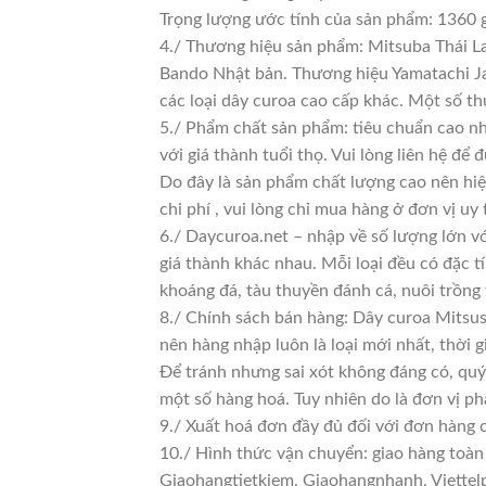
Trọng lượng ước tính của sản phẩm: 1360 
4./ Thương hiệu sản phẩm: Mitsuba Thái La
Bando Nhật bản. Thương hiệu Yamatachi Jap
các loại dây curoa cao cấp khác. Một số t
5./ Phẩm chất sản phẩm: tiêu chuẩn cao n
với giá thành tuổi thọ. Vui lòng liên hệ để 
Do đây là sản phẩm chất lượng cao nên hiệ
chi phí , vui lòng chỉ mua hàng ở đơn vị uy t
6./ Daycuroa.net – nhập về số lượng lớn vớ
giá thành khác nhau. Mỗi loại đều có đặc t
khoáng đá, tàu thuyền đánh cá, nuôi trồng
8./ Chính sách bán hàng: Dây curoa Mitsus
nên hàng nhập luôn là loại mới nhất, thời g
Để tránh nhưng sai xót không đáng có, quý
một số hàng hoá. Tuy nhiên do là đơn vị phâ
9./ Xuất hoá đơn đầy đủ đối với đơn hàng 
10./ Hình thức vận chuyển: giao hàng toàn
Giaohangtietkiem, Giaohangnhanh, Viettelp