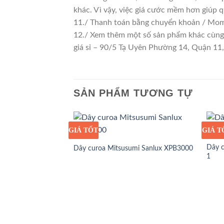
khác. Vì vậy, việc giá cước mềm hơn giúp 
11./ Thanh toán bằng chuyển khoản / Momo
12./ Xem thêm một số sản phẩm khác cùng lo
giá sỉ – 90/5 Tạ Uyên Phường 14, Quận 1
SẢN PHẨM TƯƠNG TỰ
GIÁ TỐT
GIÁ SỈ
GIÁ T
GIÁ S
Dây c
Dây curoa Mitsusumi Sanlux XPB3000
1