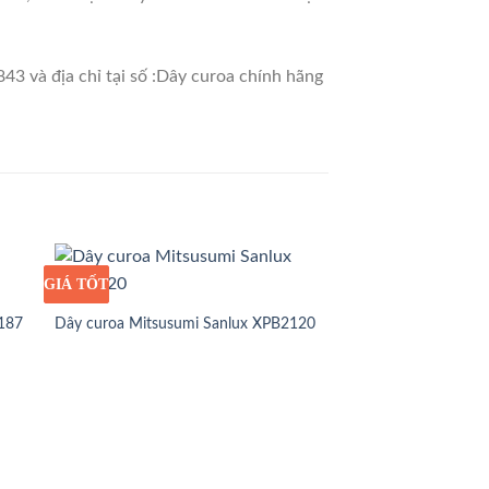
43 và địa chỉ tại số :Dây curoa chính hãng
GIÁ TỐT
GIÁ SỈ
1187
Dây curoa Mitsusumi Sanlux XPB2120