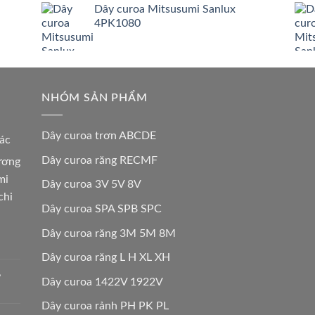
Dây curoa Mitsusumi Sanlux
4PK1080
NHÓM SẢN PHẨM
Dây curoa trơn ABCDE
các
Dây curoa răng RECMF
hương
mi
Dây curoa 3V 5V 8V
chi
Dây curoa SPA SPB SPC
Dây curoa răng 3M 5M 8M
Dây curoa răng L H XL XH
,
Dây curoa 1422V 1922V
Dây curoa rảnh PH PK PL