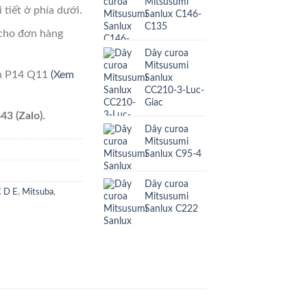
Mitsusumi
 tiết ở phía dưới.
Sanlux C146-
C135
cho đơn hàng
Dây curoa
Mitsusumi
ên P14 Q11
(Xem
Sanlux
CC210-3-Luc-
Giac
43 (Zalo).
Dây curoa
Mitsusumi
Sanlux C95-4
Dây curoa
C D E
,
Mitsuba
,
Mitsusumi
Sanlux C222