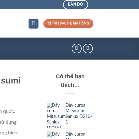
BẢN ĐỒ
CHÍNH SÁCH BÁN HÀNG
Có thể bạn
usumi
thích…
Dây curoa
Mitsusumi
n quốc.
Sanlux D210-
sử dụng.
1
ng hiệu.
Dây curoa