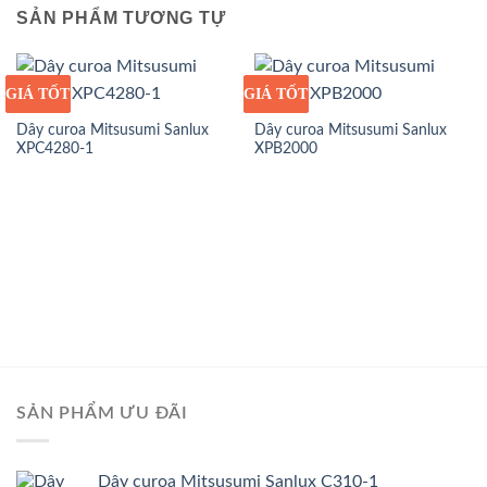
SẢN PHẨM TƯƠNG TỰ
GIÁ TỐT
GIÁ SỈ
GIÁ TỐT
GIÁ SỈ
Dây curoa Mitsusumi Sanlux
Dây curoa Mitsusumi Sanlux
XPC4280-1
XPB2000
SẢN PHẨM ƯU ĐÃI
Dây curoa Mitsusumi Sanlux C310-1