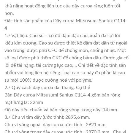
khả năng hoạt động liên tục của dây curoa răng luôn tốt
hơn.
Đặc tính sản phẩm của Dây curoa Mitsusumi Sanlux C114-
4
1./ Vật liệu: Cao su – có độ đậm đặc cao, xoắn đa sợi lõi
kiểu kim cương. Cao su được thiết kế đậm đạt dần từ ngoài
vào trong, được phủ CFC để chống mòn, chống nhiệt. Một
số loại được phủ thêm CKC để chống bám dầu. Được gia cố
lõi để tải nặng, tải cường lực cao,… Chi tiết về đặc tính sản
phẩm vui lòng liên hệ riêng. Loại cao su này đa phần là cao
su mới 100% được cường hoá với polyme.
2./ Quy cách dây curoa đai thang. Cụ thể
Bản Dây curoa Mitsusumi Sanlux C114-4 gồm bản rộng
mặt lưng là: 22mm
Độ dày tiêu chuẩn và bản rộng vòng trong dây: 14 mm
3./ Chu vi tim dây (ước tính): 2895,6 mm.
Chu vi vòng ngoài dây curoa ước tính : 2921 mm.
Chu vi vòng trong dây curoa ước tính : 2870,2 mm . Chu vi