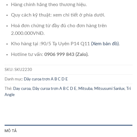
Hàng chính hãng theo thương hiệu.
Quy cách kỹ thuật: xem chi tiết ở phía dưới.
Hoá đơn chứng từ đầy đủ cho đơn hàng trên
2.000.000VNĐ.
Kho hàng tại :90/5 Tạ Uyên P14 Q11
(Xem bản đồ)
.
Hotline tư vấn:
0906 999 843 (Zalo).
SKU:
SKU2230
Danh mục:
Dây curoa trơn A B C D E
Thẻ:
Day curoa
,
Dây curoa trơn A B C D E
,
Mitsuba
,
Mitsusumi Sanlux
,
Tri
Angle
MÔ TẢ