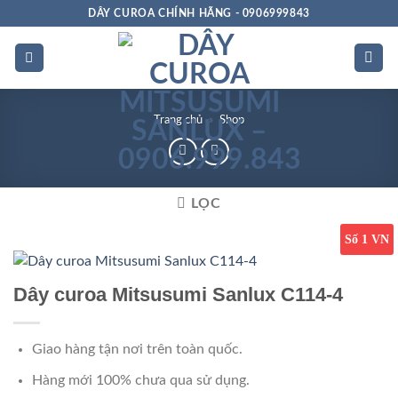
Bỏ
DÂY CUROA CHÍNH HÃNG - 0906999843
qua
nội
dung
Trang chủ
»
Shop
LỌC
Số 1 VN
Dây curoa Mitsusumi Sanlux C114-4
Giao hàng tận nơi trên toàn quốc.
Hàng mới 100% chưa qua sử dụng.