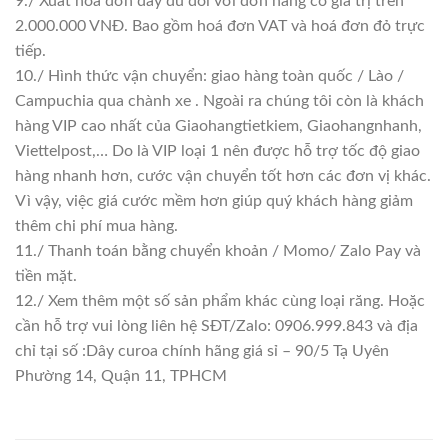
9./ Xuất hoá đơn đầy đủ đối với đơn hàng có giá trị trên
2.000.000 VNĐ. Bao gồm hoá đơn VAT và hoá đơn đỏ trực
tiếp.
10./ Hình thức vận chuyển: giao hàng toàn quốc / Lào /
Campuchia qua chành xe . Ngoài ra chúng tôi còn là khách
hàng VIP cao nhất của Giaohangtietkiem, Giaohangnhanh,
Viettelpost,… Do là VIP loại 1 nên được hỗ trợ tốc độ giao
hàng nhanh hơn, cước vận chuyển tốt hơn các đơn vị khác.
Vì vậy, việc giá cước mềm hơn giúp quý khách hàng giảm
thêm chi phí mua hàng.
11./ Thanh toán bằng chuyển khoản / Momo/ Zalo Pay và
tiền mặt.
12./ Xem thêm một số sản phẩm khác cùng loại răng. Hoặc
cần hỗ trợ vui lòng liên hệ SĐT/Zalo: 0906.999.843 và địa
chỉ tại số :Dây curoa chính hãng giá sỉ – 90/5 Tạ Uyên
Phường 14, Quận 11, TPHCM