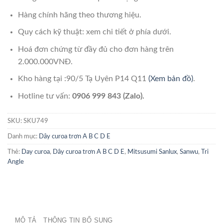
Hàng chính hãng theo thương hiệu.
Quy cách kỹ thuật: xem chi tiết ở phía dưới.
Hoá đơn chứng từ đầy đủ cho đơn hàng trên
2.000.000VNĐ.
Kho hàng tại :90/5 Tạ Uyên P14 Q11
(Xem bản đồ)
.
Hotline tư vấn:
0906 999 843 (Zalo).
SKU:
SKU749
Danh mục:
Dây curoa trơn A B C D E
Thẻ:
Day curoa
,
Dây curoa trơn A B C D E
,
Mitsusumi Sanlux
,
Sanwu
,
Tri
Angle
MÔ TẢ
THÔNG TIN BỔ SUNG