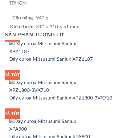
TPHCM
Cân nặng
940 g
Kích thước
310 × 310 × 51 mm
SẢN PHẨM TƯƠNG TỰ
GIÁ TỐT
GIÁ SỈ
Dây curoa Mitsusumi Sanlux XPZ1187
GIÁ TỐT
GIÁ SỈ
Dây curoa Mitsusumi Sanlux XPZ1800-3VX710
GIÁ TỐT
GIÁ SỈ
Dây curoa Mitsusumi Sanlux XPA900