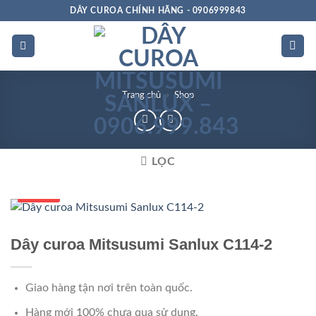
Bỏ
DÂY CUROA CHÍNH HÃNG - 0906999843
qua
nội
dung
Trang chủ
»
Shop
LỌC
Số 1 VN
Dây curoa Mitsusumi Sanlux C114-2
Giao hàng tận nơi trên toàn quốc.
Hàng mới 100% chưa qua sử dụng.