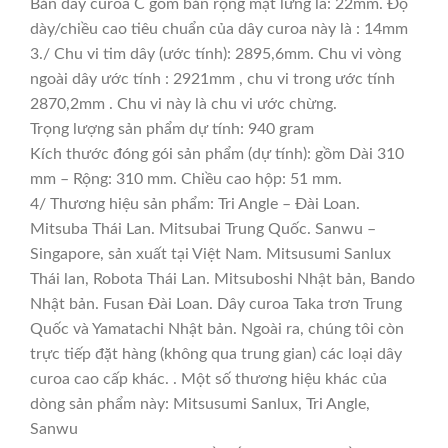
Bản dây curoa C gồm bản rộng mặt lưng là: 22mm. Độ
dày/chiều cao tiêu chuẩn của dây curoa này là : 14mm
3./ Chu vi tim dây (ước tính): 2895,6mm. Chu vi vòng
ngoài dây ước tính : 2921mm , chu vi trong ước tính
2870,2mm . Chu vi này là chu vi ước chừng.
Trọng lượng sản phẩm dự tính: 940 gram
Kích thước đóng gói sản phẩm (dự tính): gồm Dài 310
mm – Rộng: 310 mm. Chiều cao hộp: 51 mm.
4/ Thương hiệu sản phẩm: Tri Angle – Đài Loan.
Mitsuba Thái Lan. Mitsubai Trung Quốc. Sanwu –
Singapore, sản xuất tại Việt Nam. Mitsusumi Sanlux
Thái lan, Robota Thái Lan. Mitsuboshi Nhật bản, Bando
Nhật bản. Fusan Đài Loan. Dây curoa Taka trơn Trung
Quốc và Yamatachi Nhật bản. Ngoài ra, chúng tôi còn
trực tiếp đặt hàng (không qua trung gian) các loại dây
curoa cao cấp khác. . Một số thương hiệu khác của
dòng sản phẩm này: Mitsusumi Sanlux, Tri Angle,
Sanwu