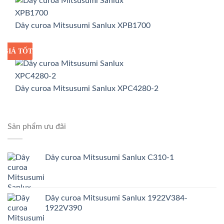
Dây curoa Mitsusumi Sanlux XPB1700
GIÁ TỐT
GIÁ SỈ
Dây curoa Mitsusumi Sanlux XPC4280-2
Sản phẩm ưu đãi
Dây curoa Mitsusumi Sanlux C310-1
Dây curoa Mitsusumi Sanlux 1922V384-
1922V390