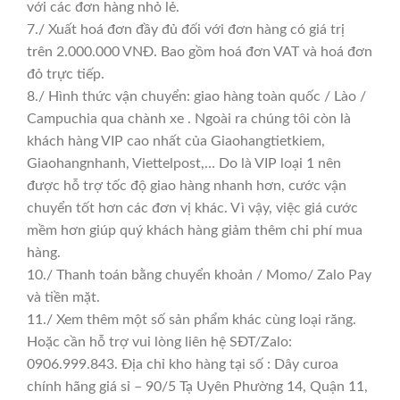
với các đơn hàng nhỏ lẻ.
7./ Xuất hoá đơn đầy đủ đối với đơn hàng có giá trị
trên 2.000.000 VNĐ. Bao gồm hoá đơn VAT và hoá đơn
đỏ trực tiếp.
8./ Hình thức vận chuyển: giao hàng toàn quốc / Lào /
Campuchia qua chành xe . Ngoài ra chúng tôi còn là
khách hàng VIP cao nhất của Giaohangtietkiem,
Giaohangnhanh, Viettelpost,… Do là VIP loại 1 nên
được hỗ trợ tốc độ giao hàng nhanh hơn, cước vận
chuyển tốt hơn các đơn vị khác. Vì vậy, việc giá cước
mềm hơn giúp quý khách hàng giảm thêm chi phí mua
hàng.
10./ Thanh toán bằng chuyển khoản / Momo/ Zalo Pay
và tiền mặt.
11./ Xem thêm một số sản phẩm khác cùng loại răng.
Hoặc cần hỗ trợ vui lòng liên hệ SĐT/Zalo:
0906.999.843. Địa chỉ kho hàng tại số : Dây curoa
chính hãng giá sỉ – 90/5 Tạ Uyên Phường 14, Quận 11,