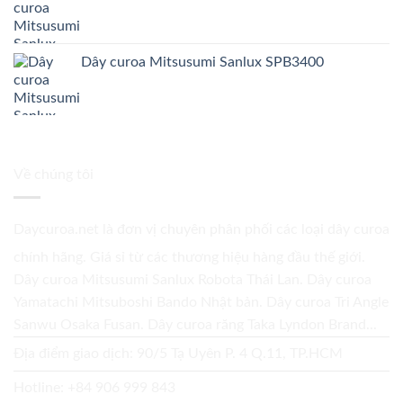
Dây curoa Mitsusumi Sanlux SPB3400
Về chúng tôi
Daycuroa.net
là đơn vị chuyên phân phối các loại dây curoa
chính hãng. Giá sỉ từ các thương hiệu hàng đầu thế giới.
Dây curoa Mitsusumi Sanlux Robota Thái Lan. Dây curoa
Yamatachi Mitsuboshi Bando Nhật bản. Dây curoa Tri Angle
Sanwu Osaka Fusan. Dây curoa răng Taka Lyndon Brand...
Địa điểm giao dịch: 90/5 Tạ Uyên P. 4 Q.11, TP.HCM
Hotline:
+84 906 999 843