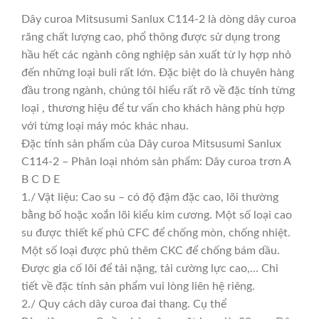
Dây curoa Mitsusumi Sanlux C114-2 là dòng dây curoa
răng chất lượng cao, phổ thông được sử dụng trong
hầu hết các ngành công nghiệp sản xuất từ ly hợp nhỏ
đến những loại buli rất lớn. Đặc biệt do là chuyên hàng
đầu trong ngành, chúng tôi hiểu rất rõ về đặc tính từng
loại , thương hiệu để tư vấn cho khách hàng phù hợp
với từng loại máy móc khác nhau.
Đặc tính sản phẩm của Dây curoa Mitsusumi Sanlux
C114-2 – Phân loại nhóm sản phẩm: Dây curoa trơn A
B C D E
1./ Vật liệu: Cao su – có độ đậm đặc cao, lõi thường
bằng bố hoặc xoắn lõi kiểu kim cương. Một số loại cao
su được thiết kế phủ CFC để chống mòn, chống nhiệt.
Một số loại được phủ thêm CKC để chống bám dầu.
Được gia cố lõi để tải nặng, tải cường lực cao,… Chi
tiết về đặc tính sản phẩm vui lòng liên hệ riêng.
2./ Quy cách dây curoa đai thang. Cụ thể