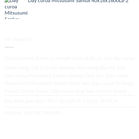
Dây curoa Mitsusumi Sanlux 40x16x1600La-2
Về chúng tôi
Daycuroa.net
là đơn vị chuyên phân phối các loại dây curoa
chính hãng. Giá sỉ từ các thương hiệu hàng đầu thế giới.
Dây curoa Mitsusumi Sanlux Robota Thái Lan. Dây curoa
Yamatachi Mitsuboshi Bando Nhật bản. Dây curoa Tri Angle
Sanwu Osaka Fusan. Dây curoa răng Taka Lyndon Brand...
Địa điểm giao dịch: 90/5 Tạ Uyên P. 4 Q.11, TP.HCM
Hotline:
+84 906 999 843