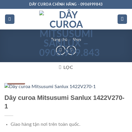
Bỏ
DÂY CUROA CHÍNH HÃNG - 0906999843
qua
nội
dung
Trang chủ
»
Shop
LỌC
Hộp số
Dây curoa Mitsusumi Sanlux 1422V270-
1
Giao hàng tận nơi trên toàn quốc.