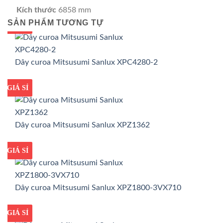
Kích thước
6858 mm
SẢN PHẨM TƯƠNG TỰ
GIÁ TỐT
GIÁ SỈ
Dây curoa Mitsusumi Sanlux XPC4280-2
GIÁ TỐT
GIÁ SỈ
Dây curoa Mitsusumi Sanlux XPZ1362
GIÁ TỐT
GIÁ SỈ
Dây curoa Mitsusumi Sanlux XPZ1800-3VX710
GIÁ TỐT
GIÁ SỈ