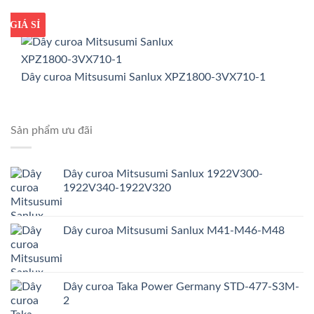
GIÁ TỐT
GIÁ SỈ
Dây curoa Mitsusumi Sanlux XPZ1800-3VX710-1
Sản phẩm ưu đãi
Dây curoa Mitsusumi Sanlux 1922V300-
1922V340-1922V320
Dây curoa Mitsusumi Sanlux M41-M46-M48
Dây curoa Taka Power Germany STD-477-S3M-
2