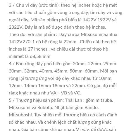
3./ Chu vi dây (ước tính): theo hệ inches hoặc hệ mét
với các tiêu chuẩn gồm vòng trong dây, tim dây và vòng
ngoài dây. Mã sản phẩm phổ biến là 1422V 1922V và
2322V. Đây là mã số được đánh theo hệ inches.
Theo đó: với sản phẩm : Dây curoa Mitsusumi Sanlux
1422V270-1 có bề rộng là 22mm . Chiều dài theo hệ
inches là 27 inches . và chiều dài thực tế theo hệ
milimet là 68,58 mm
4./ Bản rộng dây phổ biến gồm 20mm. 22mm. 29mm.
30mm. 32mm. 40mm. 45mm. 50mm. 60mm. Mỗi bạn
rộng lại tương ứng với độ dày khác nhau từ 10mm.
12mm. 14mm 16mm 18mm và 22mm. Có góc độ mỗi
răng khác nhau như VA – VB và VC.
5./ Thương hiệu sản phẩm: Thái Lan : gồm mitsuba.
Mitsusumi và Robota. Nhật bản gồm Bando.
Mitsuboshi. Tuy nhiên mỗi thương hiệu có cách đánh
số khác nhau. Và chênh lệch chất lượng cũng khác
nhau. Giá bán cũng khá xa nhau. Vì vậy, để được sản