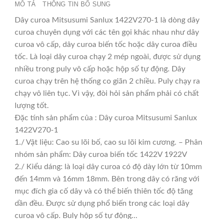
MÔ TẢ
THÔNG TIN BỔ SUNG
Dây curoa Mitsusumi Sanlux 1422V270-1 là dòng dây
curoa chuyên dụng với các tên gọi khác nhau như dây
curoa vô cấp, dây curoa biến tốc hoặc dây curoa điều
tốc. Là loại dây curoa chạy 2 mép ngoài, được sử dụng
nhiều trong puly vô cấp hoặc hộp số tự động. Dây
curoa chạy trên hệ thống co giãn 2 chiều. Puly chạy ra
chạy vô liên tục. Vì vậy, đòi hỏi sản phẩm phải có chất
lượng tốt.
Đặc tính sản phẩm của : Dây curoa Mitsusumi Sanlux
1422V270-1
1./ Vật liệu: Cao su lõi bố, cao su lõi kim cương. – Phân
nhóm sản phẩm: Dây curoa biến tốc 1422V 1922V
2./ Kiểu dáng: là loại dây curoa có độ dày lớn từ 10mm
đến 14mm và 16mm 18mm. Bên trong dây có răng với
mục đích gia cố dây và có thể biến thiên tốc độ tăng
dần đều. Được sử dụng phổ biến trong các loại dây
curoa vô cấp. Buly hộp số tự động…