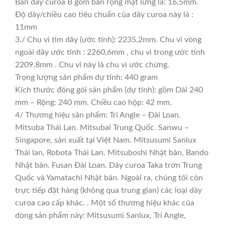
Bản dây curoa B gồm bản rộng mặt lưng là: 16,5mm.
Độ dày/chiều cao tiêu chuẩn của dây curoa này là :
11mm
3./ Chu vi tim dây (ước tính): 2235,2mm. Chu vi vòng
ngoài dây ước tính : 2260,6mm , chu vi trong ước tính
2209,8mm . Chu vi này là chu vi ước chừng.
Trọng lượng sản phẩm dự tính: 440 gram
Kích thước đóng gói sản phẩm (dự tính): gồm Dài 240
mm – Rộng: 240 mm. Chiều cao hộp: 42 mm.
4/ Thương hiệu sản phẩm: Tri Angle – Đài Loan.
Mitsuba Thái Lan. Mitsubai Trung Quốc. Sanwu –
Singapore, sản xuất tại Việt Nam. Mitsusumi Sanlux
Thái lan, Robota Thái Lan. Mitsuboshi Nhật bản, Bando
Nhật bản. Fusan Đài Loan. Dây curoa Taka trơn Trung
Quốc và Yamatachi Nhật bản. Ngoài ra, chúng tôi còn
trực tiếp đặt hàng (không qua trung gian) các loại dây
curoa cao cấp khác. . Một số thương hiệu khác của
dòng sản phẩm này: Mitsusumi Sanlux, Tri Angle,