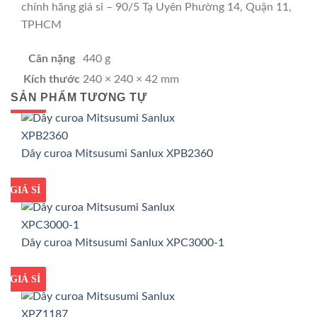
chính hãng giá sỉ – 90/5 Tạ Uyên Phường 14, Quận 11,
TPHCM
Cân nặng
440 g
Kích thước
240 × 240 × 42 mm
SẢN PHẨM TƯƠNG TỰ
GIÁ TỐT
GIÁ SỈ
Dây curoa Mitsusumi Sanlux XPB2360
GIÁ TỐT
GIÁ SỈ
Dây curoa Mitsusumi Sanlux XPC3000-1
GIÁ TỐT
GIÁ SỈ