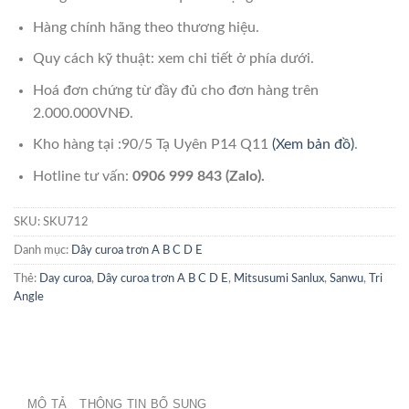
Hàng chính hãng theo thương hiệu.
Quy cách kỹ thuật: xem chi tiết ở phía dưới.
Hoá đơn chứng từ đầy đủ cho đơn hàng trên
2.000.000VNĐ.
Kho hàng tại :90/5 Tạ Uyên P14 Q11
(Xem bản đồ)
.
Hotline tư vấn:
0906 999 843 (Zalo).
SKU:
SKU712
Danh mục:
Dây curoa trơn A B C D E
Thẻ:
Day curoa
,
Dây curoa trơn A B C D E
,
Mitsusumi Sanlux
,
Sanwu
,
Tri
Angle
MÔ TẢ
THÔNG TIN BỔ SUNG