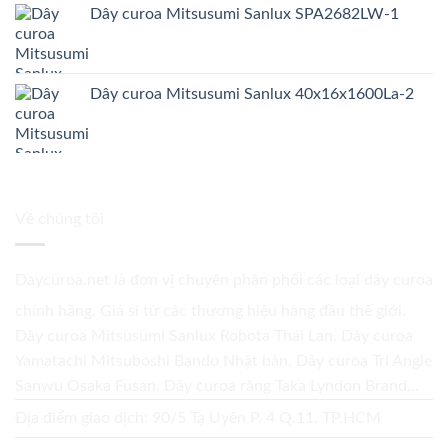
Dây curoa Mitsusumi Sanlux SPA2682LW-1
Dây curoa Mitsusumi Sanlux 40x16x1600La-2
Về chúng tôi
Daycuroa.net
là đơn vị chuyên phân phối các loại dây curoa
chính hãng. Giá sỉ từ các thương hiệu hàng đầu thế giới.
Dây curoa Mitsusumi Sanlux Robota Thái Lan. Dây curoa
Yamatachi Mitsuboshi Bando Nhật bản. Dây curoa Tri Angle
Sanwu Osaka Fusan. Dây curoa răng Taka Lyndon Brand...
Địa điểm giao dịch: 90/5 Tạ Uyên P. 4 Q.11, TP.HCM