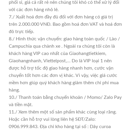
phối sỉ, giá cả rất rẻ nên chúng tôi khó có thể xử lý đổi
với các đơn hàng nhỏ lẻ.
7./ Xuất hoá đơn đầy đủ đối với đơn hàng có giá trị
trên 2.000.000 VNĐ. Bao gồm hoá đơn VAT và hoá đơn
đỏ trực tiếp.
8./ Hình thức vận chuyển: giao hàng toàn quốc / Lào /
Campuchia qua chành xe . Ngoài ra chúng tôi còn là
khách hàng VIP cao nhất của Giaohangtietkiem,
Giaohangnhanh, Viettelpost,… Do là VIP loại 1 nên
được hỗ trợ tốc độ giao hàng nhanh hơn, cước vận
chuyển tốt hơn các đơn vị khác. Vì vậy, việc giá cước
mềm hơn giúp quý khách hàng giảm thêm chi phí mua
hàng.
10./ Thanh toán bằng chuyển khoản / Momo/ Zalo Pay
và tiền mặt.
11./ Xem thêm một số sản phẩm khác cùng loại răng.
Hoặc cần hỗ trợ vui lòng liên hệ SĐT/Zalo:
0906.999.843. Địa chỉ kho hàng tại số : Dây curoa