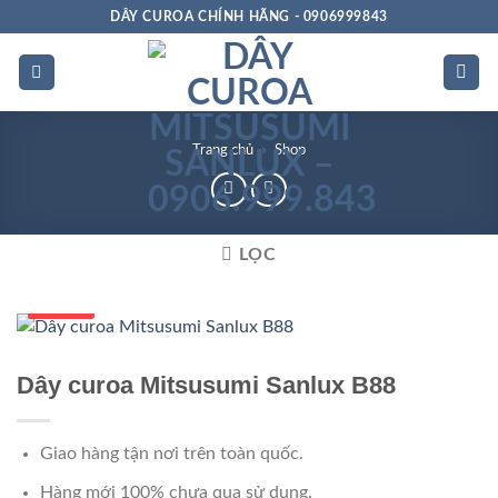
Bỏ
DÂY CUROA CHÍNH HÃNG - 0906999843
qua
nội
dung
Trang chủ
»
Shop
LỌC
Số 1 VN
Dây curoa Mitsusumi Sanlux B88
Giao hàng tận nơi trên toàn quốc.
Hàng mới 100% chưa qua sử dụng.