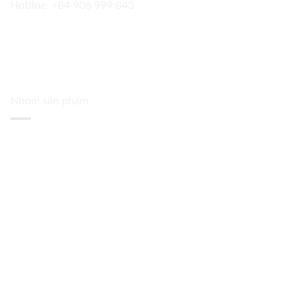
Hotline:
+84 906 999 843
Nhóm sản phẩm