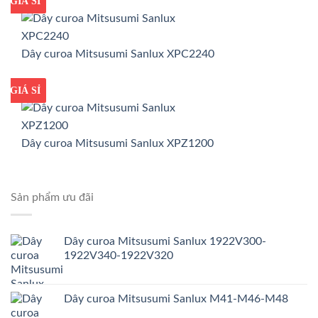
GIÁ TỐT
GIÁ SỈ
Dây curoa Mitsusumi Sanlux XPC2240
GIÁ TỐT
GIÁ SỈ
Dây curoa Mitsusumi Sanlux XPZ1200
Sản phẩm ưu đãi
Dây curoa Mitsusumi Sanlux 1922V300-
1922V340-1922V320
Dây curoa Mitsusumi Sanlux M41-M46-M48