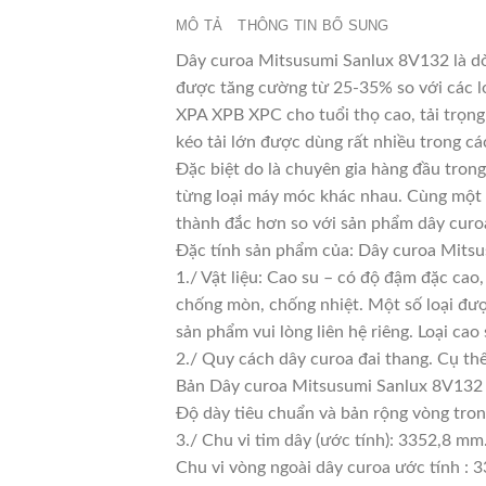
MÔ TẢ
THÔNG TIN BỔ SUNG
Dây curoa Mitsusumi Sanlux 8V132 là dòn
được tăng cường từ 25-35% so với các lo
XPA XPB XPC cho tuổi thọ cao, tải trọng
kéo tải lớn được dùng rất nhiều trong cá
Đặc biệt do là chuyên gia hàng đầu trong
từng loại máy móc khác nhau. Cùng một l
thành đắc hơn so với sản phẩm dây curoa
Đặc tính sản phẩm của: Dây curoa Mits
1./ Vật liệu: Cao su – có độ đậm đặc cao
chống mòn, chống nhiệt. Một số loại đượ
sản phẩm vui lòng liên hệ riêng. Loại c
2./ Quy cách dây curoa đai thang. Cụ th
Bản Dây curoa Mitsusumi Sanlux 8V132 
Độ dày tiêu chuẩn và bản rộng vòng tro
3./ Chu vi tim dây (ước tính): 3352,8 mm
Chu vi vòng ngoài dây curoa ước tính : 