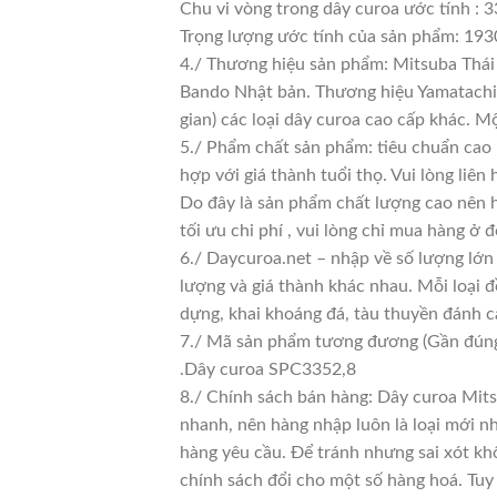
Chu vi vòng trong dây curoa ước tính : 3
Trọng lượng ước tính của sản phẩm: 193
4./ Thương hiệu sản phẩm: Mitsuba Thái 
Bando Nhật bản. Thương hiệu Yamatachi J
gian) các loại dây curoa cao cấp khác. 
5./ Phẩm chất sản phẩm: tiêu chuẩn cao
hợp với giá thành tuổi thọ. Vui lòng liên
Do đây là sản phẩm chất lượng cao nên h
tối ưu chi phí , vui lòng chỉ mua hàng ở đ
6./ Daycuroa.net – nhập về số lượng lớn 
lượng và giá thành khác nhau. Mỗi loại 
dựng, khai khoáng đá, tàu thuyền đánh c
7./ Mã sản phẩm tương đương (Gần đún
.Dây curoa SPC3352,8
8./ Chính sách bán hàng: Dây curoa Mits
nhanh, nên hàng nhập luôn là loại mới nh
hàng yêu cầu. Để tránh nhưng sai xót kh
chính sách đổi cho một số hàng hoá. Tuy n