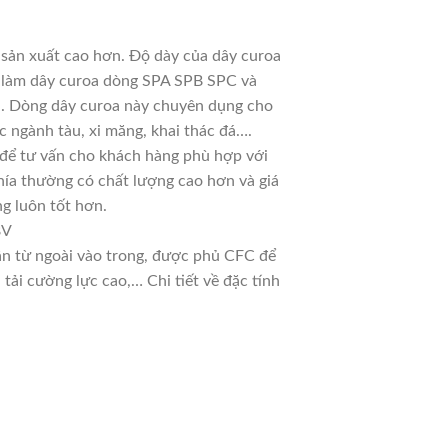
 sản xuất cao hơn. Độ dày của dây curoa
ệt làm dây curoa dòng SPA SPB SPC và
ời. Dòng dây curoa này chuyên dụng cho
c ngành tàu, xi măng, khai thác đá….
u để tư vấn cho khách hàng phù hợp với
hía thường có chất lượng cao hơn và giá
g luôn tốt hơn.
8V
dần từ ngoài vào trong, được phủ CFC để
ải cường lực cao,… Chi tiết về đặc tính