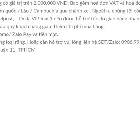
g có giá trị trên 2.000.000 VNĐ. Bao gồm hoá đơn VAT và hoá đơ
àn quốc / Lào / Campuchia qua chành xe . Ngoài ra chúng tôi cò
lpost,… Do là VIP loại 1 nên được hỗ trợ tốc độ giao hàng nha
giúp quý khách hàng giảm thêm chi phí mua hàng.
mo/ Zalo Pay và tiền mặt.
loại răng. Hoặc cần hỗ trợ vui lòng liên hệ SĐT/Zalo: 0906.999
 Quận 11, TPHCM