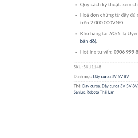
Quy cách kỹ thuật: xem chi
Hoá đơn chứng từ đầy đủ 
trên 2.000.000VNĐ.
Kho hàng tại :90/5 Tạ Uy
bản đồ)
.
Hotline tư vấn:
0906 999 8
SKU:
SKU1148
Danh mục:
Dây curoa 3V 5V 8V
Thẻ:
Day curoa
,
Dây curoa 3V 5V 8V
Sanlux
,
Robota Thái Lan