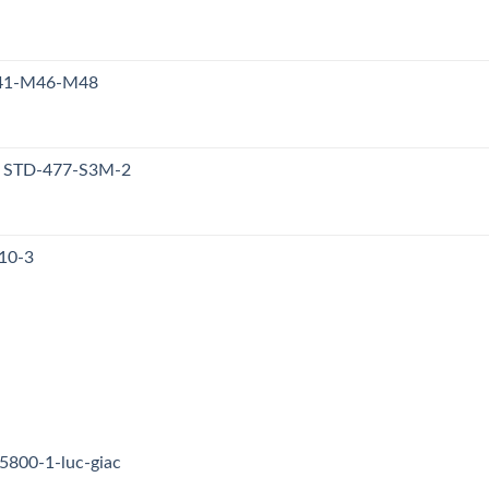
M41-M46-M48
y STD-477-S3M-2
10-3
5800-1-luc-giac