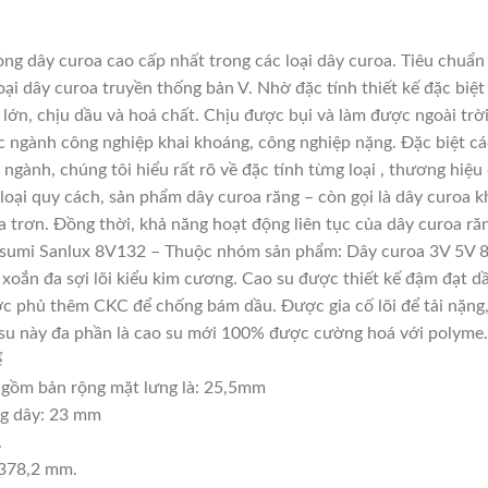
g dây curoa cao cấp nhất trong các loại dây curoa. Tiêu chuẩn
ại dây curoa truyền thống bản V. Nhờ đặc tính thiết kế đặc bi
 lớn, chịu dầu và hoá chất. Chịu được bụi và làm được ngoài tr
c ngành công nghiệp khai khoáng, công nghiệp nặng. Đặc biệt cá
 ngành, chúng tôi hiểu rất rõ về đặc tính từng loại , thương hiệ
oại quy cách, sản phẩm dây curoa răng – còn gọi là dây curoa k
 trơn. Đồng thời, khả năng hoạt động liên tục của dây curoa răn
usumi Sanlux 8V132 – Thuộc nhóm sản phẩm: Dây curoa 3V 5V 
, xoắn đa sợi lõi kiểu kim cương. Cao su được thiết kế đậm đạt 
c phủ thêm CKC để chống bám dầu. Được gia cố lõi để tải nặng, t
ao su này đa phần là cao su mới 100% được cường hoá với polyme.
ể
gồm bản rộng mặt lưng là: 25,5mm
ng dây: 23 mm
.
3378,2 mm.