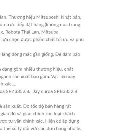
 lan. Thương hiệu Mitsuboshi Nhật bản,
n trực tiếp đặt hàng (không qua trung
ux, Robota Thái Lan, Mitsuba
ể lựa chọn được phẩm chất tối ưu và phù
ả. Hàng đóng mác gần giống. Để đảm bảo
đa dạng gồm nhiều thương hiệu, chất
ngành sản xuất bao gồm: Vật liệu xây
nh xác,…
roa SPZ3352,8. Dây curoa SPB3352,8
 sản xuất. Do tốc độ bán hàng rất
 giao đủ và giao chính xác loại khách
ược tư vấn chính xác. Hiện có áp dụng
ó thể xử lý đổi với các đơn hàng nhỏ lẻ.