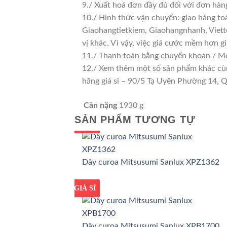
9./ Xuất hoá đơn đầy đủ đối với đơn hàn
10./ Hình thức vận chuyển: giao hàng to
Giaohangtietkiem, Giaohangnhanh, Viette
vị khác. Vì vậy, việc giá cước mềm hơn 
11./ Thanh toán bằng chuyển khoản / Mo
12./ Xem thêm một số sản phẩm khác cùng 
hãng giá sỉ – 90/5 Tạ Uyên Phường 14,
Cân nặng
1930 g
SẢN PHẨM TƯƠNG TỰ
GIÁ TỐT
GIÁ SỈ
Dây curoa Mitsusumi Sanlux XPZ1362
GIÁ TỐT
GIÁ SỈ
Dây curoa Mitsusumi Sanlux XPB1700