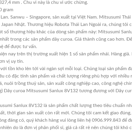
327,4 mm . Chu vi này là chu vi ước chừng.
0 gram
Lan. Sanwu – Singapore, sản xuất tại Việt Nam. Mitsusumi Thái
apan Nhật. Thương hiệu Robota Thái Lan Ngoài ra, chúng tôi cò
Một số thương hiệu khác của dòng sản phẩm này: Mitsusumi Sanl
 nhất trong các sản phẩm dây curoa. Giá thành cũng cao hơn. Đ
 hệ để được tư vấn.
iện nay trên thị trường xuất hiện 1 số sản phẩm nhái. Hàng gi
ơn vị uy tín.
với tồn kho lên tới vài ngàn sợi mỗi loại. Chủng loại sản phẩm 
đều có đặc tính sản phẩm và chất lượng riêng phù hợp với nhiều 
á, nuôi trồng thuỷ sản, sản xuất công nghiệp cao, công nghệ chí
g) Dây curoa Mitsusumi Sanlux 8V132 tương đương với Dây cu
usumi Sanlux 8V132 là sản phẩm chất lượng theo tiêu chuẩn nhà
ất, thời gian sản xuất còn rất mới. Chúng tôi cam kết giao đúng,
ông đáng có, quý khách hàng vui lòng liên hệ 0906.999.843 để đ
hiên do là đơn vị phân phối sỉ, giá cả rất rẻ nên chúng tôi khó c