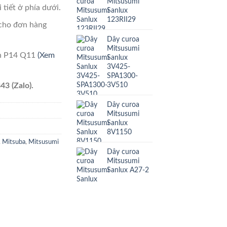
Mitsusumi
 tiết ở phía dưới.
Sanlux
123RII29
cho đơn hàng
Dây curoa
Mitsusumi
ên P14 Q11
(Xem
Sanlux
3V425-
SPA1300-
3V510
43 (Zalo).
Dây curoa
Mitsusumi
Sanlux
8V1150
,
Mitsuba
,
Mitsusumi
Dây curoa
Mitsusumi
Sanlux A27-2