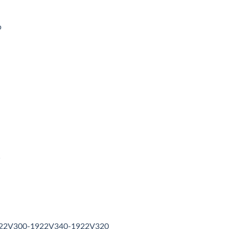
p
1
1922V300-1922V340-1922V320