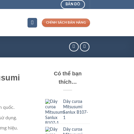
BẢN ĐỒ
CHÍNH SÁCH BÁN HÀNG
Có thể bạn
usumi
thích…
Dây curoa
Mitsusumi
n quốc.
Sanlux B107-
sử dụng.
1
ng hiệu.
Dây curoa