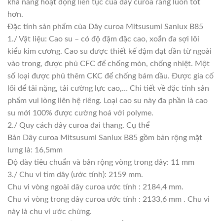
khả năng hoạt động liên tục của dây curoa răng luôn tốt
hơn.
Đặc tính sản phẩm của Dây curoa Mitsusumi Sanlux B85
1./ Vật liệu: Cao su – có độ đậm đặc cao, xoắn đa sợi lõi
kiểu kim cương. Cao su được thiết kế đậm đạt dần từ ngoài
vào trong, được phủ CFC để chống mòn, chống nhiệt. Một
số loại được phủ thêm CKC để chống bám dầu. Được gia cố
lõi để tải nặng, tải cường lực cao,… Chi tiết về đặc tính sản
phẩm vui lòng liên hệ riêng. Loại cao su này đa phần là cao
su mới 100% được cường hoá với polyme.
2./ Quy cách dây curoa đai thang. Cụ thể
Bản Dây curoa Mitsusumi Sanlux B85 gồm bản rộng mặt
lưng là: 16,5mm
Độ dày tiêu chuẩn và bản rộng vòng trong dây: 11 mm
3./ Chu vi tim dây (ước tính): 2159 mm.
Chu vi vòng ngoài dây curoa ước tính : 2184,4 mm.
Chu vi vòng trong dây curoa ước tính : 2133,6 mm . Chu vi
này là chu vi ước chừng.