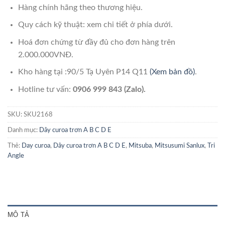
Hàng chính hãng theo thương hiệu.
Quy cách kỹ thuật: xem chi tiết ở phía dưới.
Hoá đơn chứng từ đầy đủ cho đơn hàng trên
2.000.000VNĐ.
Kho hàng tại :90/5 Tạ Uyên P14 Q11
(Xem bản đồ)
.
Hotline tư vấn:
0906 999 843 (Zalo).
SKU:
SKU2168
Danh mục:
Dây curoa trơn A B C D E
Thẻ:
Day curoa
,
Dây curoa trơn A B C D E
,
Mitsuba
,
Mitsusumi Sanlux
,
Tri
Angle
MÔ TẢ