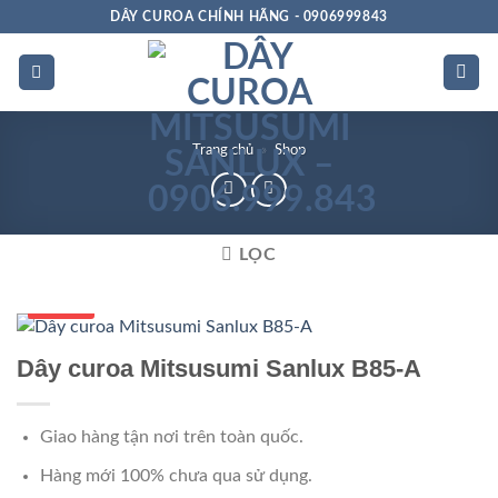
Bỏ
DÂY CUROA CHÍNH HÃNG - 0906999843
qua
nội
dung
Trang chủ
»
Shop
LỌC
Số 1 VN
Dây curoa Mitsusumi Sanlux B85-A
Giao hàng tận nơi trên toàn quốc.
Hàng mới 100% chưa qua sử dụng.