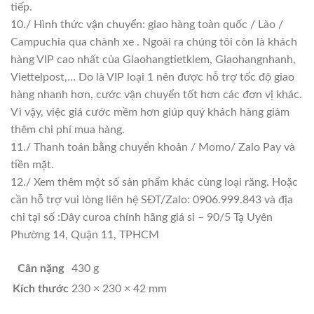
tiếp.
10./ Hình thức vận chuyển: giao hàng toàn quốc / Lào /
Campuchia qua chành xe . Ngoài ra chúng tôi còn là khách
hàng VIP cao nhất của Giaohangtietkiem, Giaohangnhanh,
Viettelpost,… Do là VIP loại 1 nên được hỗ trợ tốc độ giao
hàng nhanh hơn, cước vận chuyển tốt hơn các đơn vị khác.
Vì vậy, việc giá cước mềm hơn giúp quý khách hàng giảm
thêm chi phí mua hàng.
11./ Thanh toán bằng chuyển khoản / Momo/ Zalo Pay và
tiền mặt.
12./ Xem thêm một số sản phẩm khác cùng loại răng. Hoặc
cần hỗ trợ vui lòng liên hệ SĐT/Zalo: 0906.999.843 và địa
chỉ tại số :Dây curoa chính hãng giá sỉ – 90/5 Tạ Uyên
Phường 14, Quận 11, TPHCM
Cân nặng
430 g
Kích thước
230 × 230 × 42 mm