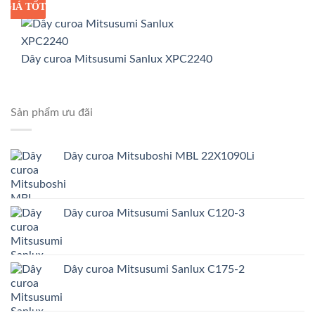
GIÁ TỐT
GIÁ SỈ
Dây curoa Mitsusumi Sanlux XPC2240
Sản phẩm ưu đãi
Dây curoa Mitsuboshi MBL 22X1090Li
Dây curoa Mitsusumi Sanlux C120-3
Dây curoa Mitsusumi Sanlux C175-2