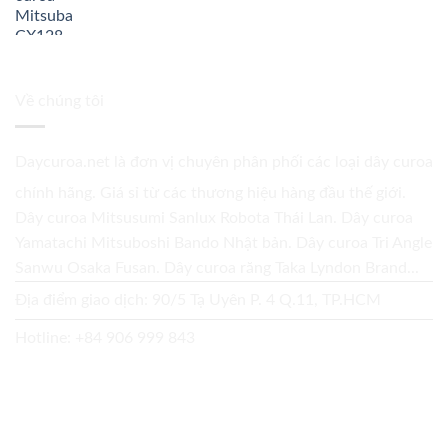
Về chúng tôi
Daycuroa.net
là đơn vị chuyên phân phối các loại dây curoa
chính hãng. Giá sỉ từ các thương hiệu hàng đầu thế giới.
Dây curoa Mitsusumi Sanlux Robota Thái Lan. Dây curoa
Yamatachi Mitsuboshi Bando Nhật bản. Dây curoa Tri Angle
Sanwu Osaka Fusan. Dây curoa răng Taka Lyndon Brand...
Địa điểm giao dịch: 90/5 Tạ Uyên P. 4 Q.11, TP.HCM
Hotline:
+84 906 999 843