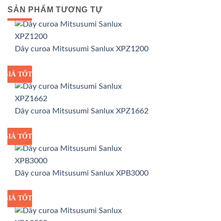
SẢN PHẨM TƯƠNG TỰ
GIÁ TỐT
GIÁ SỈ
Dây curoa Mitsusumi Sanlux XPZ1200
GIÁ TỐT
GIÁ SỈ
Dây curoa Mitsusumi Sanlux XPZ1662
GIÁ TỐT
GIÁ SỈ
Dây curoa Mitsusumi Sanlux XPB3000
GIÁ TỐT
GIÁ SỈ