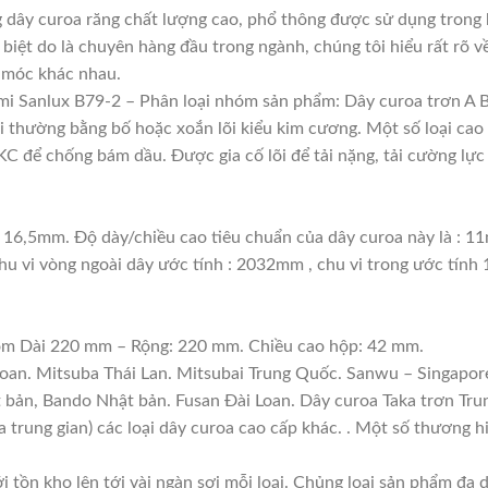
 dây curoa răng chất lượng cao, phổ thông được sử dụng trong 
 biệt do là chuyên hàng đầu trong ngành, chúng tôi hiểu rất rõ về
 móc khác nhau.
i Sanlux B79-2 – Phân loại nhóm sản phẩm: Dây curoa trơn A 
lõi thường bằng bố hoặc xoắn lõi kiểu kim cương. Một số loại c
 để chống bám dầu. Được gia cố lõi để tải nặng, tải cường lực 
: 16,5mm. Độ dày/chiều cao tiêu chuẩn của dây curoa này là : 
hu vi vòng ngoài dây ước tính : 2032mm , chu vi trong ước tính
gồm Dài 220 mm – Rộng: 220 mm. Chiều cao hộp: 42 mm.
Loan. Mitsuba Thái Lan. Mitsubai Trung Quốc. Sanwu – Singapore
t bản, Bando Nhật bản. Fusan Đài Loan. Dây curoa Taka trơn Tru
a trung gian) các loại dây curoa cao cấp khác. . Một số thương 
i tồn kho lên tới vài ngàn sợi mỗi loại. Chủng loại sản phẩm đa