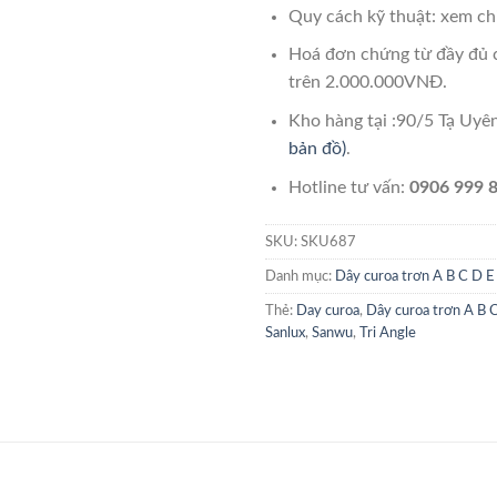
Quy cách kỹ thuật: xem chi
Hoá đơn chứng từ đầy đủ 
trên 2.000.000VNĐ.
Kho hàng tại :90/5 Tạ Uy
bản đồ)
.
Hotline tư vấn:
0906 999 8
SKU:
SKU687
Danh mục:
Dây curoa trơn A B C D E
Thẻ:
Day curoa
,
Dây curoa trơn A B 
Sanlux
,
Sanwu
,
Tri Angle