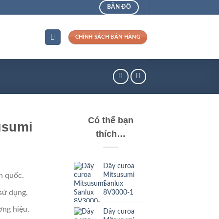
BẢN ĐỒ
CHÍNH SÁCH BÁN HÀNG
Có thể bạn
usumi
thích…
Dây curoa
Mitsusumi
n quốc.
Sanlux
sử dụng.
8V3000-1
ng hiệu.
Dây curoa