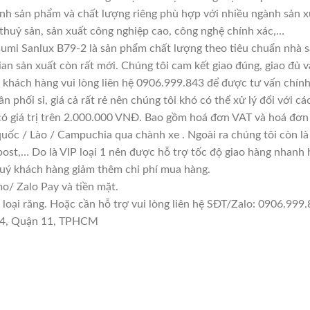
ính sản phẩm và chất lượng riêng phù hợp với nhiều ngành sản x
 thuỷ sản, sản xuất công nghiệp cao, công nghệ chính xác,…
umi Sanlux B79-2 là sản phẩm chất lượng theo tiêu chuẩn nhà s
ian sản xuất còn rất mới. Chúng tôi cam kết giao đúng, giao đủ v
 khách hàng vui lòng liên hệ 0906.999.843 để được tư vấn chính
n phối sỉ, giá cả rất rẻ nên chúng tôi khó có thể xử lý đổi với c
có giá trị trên 2.000.000 VNĐ. Bao gồm hoá đơn VAT và hoá đơn 
quốc / Lào / Campuchia qua chành xe . Ngoài ra chúng tôi còn l
ost,… Do là VIP loại 1 nên được hỗ trợ tốc độ giao hàng nhanh
quý khách hàng giảm thêm chi phí mua hàng.
/ Zalo Pay và tiền mặt.
ại răng. Hoặc cần hỗ trợ vui lòng liên hệ SĐT/Zalo: 0906.999.8
 14, Quận 11, TPHCM