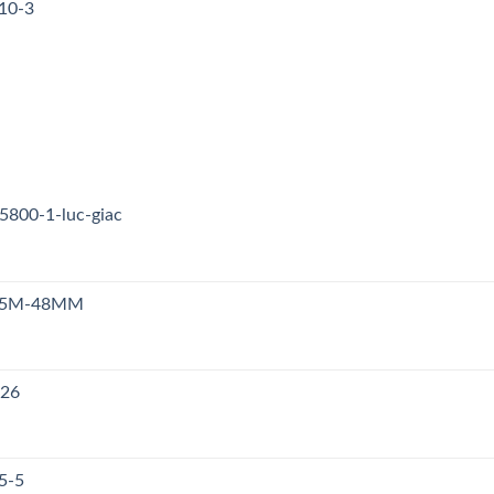
10-3
5800-1-luc-giac
n S5M-48MM
126
5-5