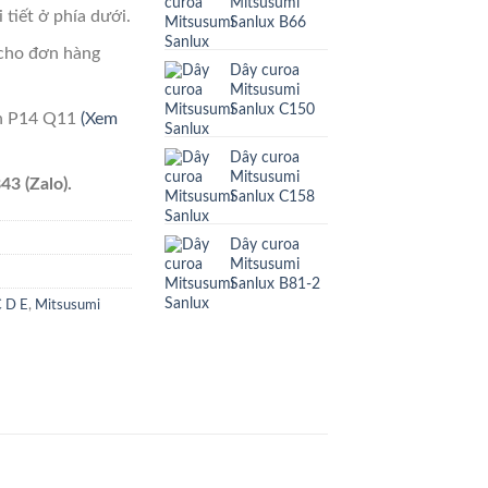
Mitsusumi
 tiết ở phía dưới.
Sanlux B66
cho đơn hàng
Dây curoa
Mitsusumi
Sanlux C150
ên P14 Q11
(Xem
Dây curoa
Mitsusumi
43 (Zalo).
Sanlux C158
Dây curoa
Mitsusumi
Sanlux B81-2
C D E
,
Mitsusumi