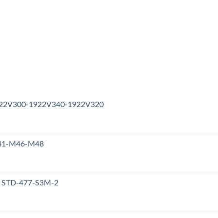
1922V300-1922V340-1922V320
M41-M46-M48
y STD-477-S3M-2