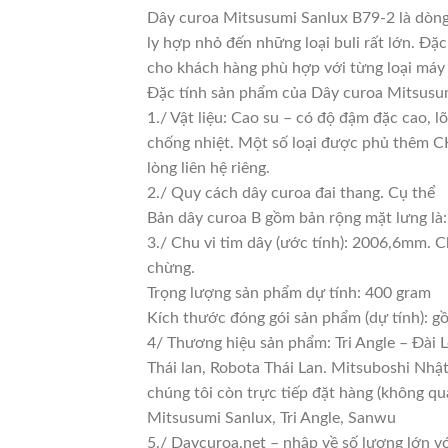
Dây curoa Mitsusumi Sanlux B79-2 là dòng
ly hợp nhỏ đến những loại buli rất lớn. Đặc
cho khách hàng phù hợp với từng loại máy
Đặc tính sản phẩm của Dây curoa Mitsusum
1./ Vật liệu: Cao su – có độ đậm đặc cao, 
chống nhiệt. Một số loại được phủ thêm CKC
lòng liên hệ riêng.
2./ Quy cách dây curoa đai thang. Cụ thể
Bản dây curoa B gồm bản rộng mặt lưng là
3./ Chu vi tim dây (ước tính): 2006,6mm. C
chừng.
Trọng lượng sản phẩm dự tính: 400 gram
Kích thước đóng gói sản phẩm (dự tính): 
4/ Thương hiệu sản phẩm: Tri Angle – Đài 
Thái lan, Robota Thái Lan. Mitsuboshi Nhậ
chúng tôi còn trực tiếp đặt hàng (không qu
Mitsusumi Sanlux, Tri Angle, Sanwu
5./ Daycuroa.net – nhập về số lượng lớn vớ