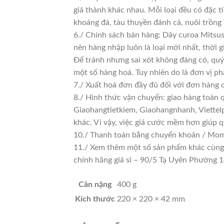
giá thành khác nhau. Mỗi loại đều có đặc t
khoáng đá, tàu thuyền đánh cá, nuôi trồng
6./ Chính sách bán hàng: Dây curoa Mitsus
nên hàng nhập luôn là loại mới nhất, thời g
Để tránh nhưng sai xót không đáng có, quý
một số hàng hoá. Tuy nhiên do là đơn vị phâ
7./ Xuất hoá đơn đầy đủ đối với đơn hàng 
8./ Hình thức vận chuyển: giao hàng toàn 
Giaohangtietkiem, Giaohangnhanh, Viettelp
khác. Vì vậy, việc giá cước mềm hơn giúp 
10./ Thanh toán bằng chuyển khoản / Momo
11./ Xem thêm một số sản phẩm khác cùng lo
chính hãng giá sỉ – 90/5 Tạ Uyên Phường
Cân nặng
400 g
Kích thước
220 × 220 × 42 mm