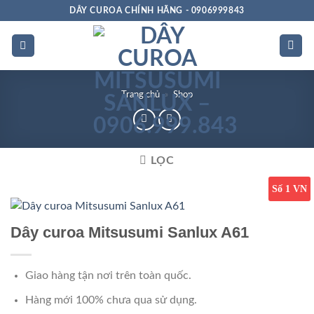
Bỏ
DÂY CUROA CHÍNH HÃNG - 0906999843
qua
nội
dung
Trang chủ
»
Shop
LỌC
Số 1 VN
Dây curoa Mitsusumi Sanlux A61
Giao hàng tận nơi trên toàn quốc.
Hàng mới 100% chưa qua sử dụng.