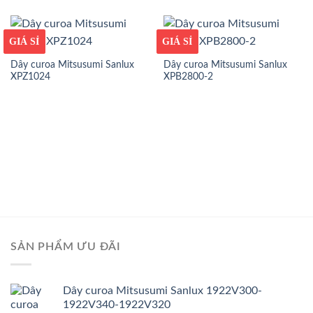
GIÁ TỐT
GIÁ SỈ
GIÁ TỐT
GIÁ SỈ
Dây curoa Mitsusumi Sanlux
Dây curoa Mitsusumi Sanlux
XPZ1024
XPB2800-2
SẢN PHẨM ƯU ĐÃI
Dây curoa Mitsusumi Sanlux 1922V300-
1922V340-1922V320