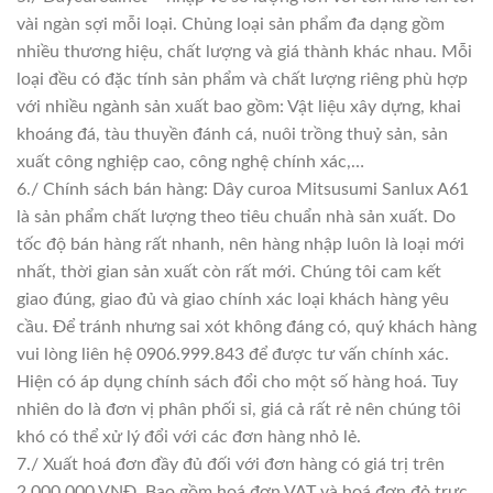
vài ngàn sợi mỗi loại. Chủng loại sản phẩm đa dạng gồm
nhiều thương hiệu, chất lượng và giá thành khác nhau. Mỗi
loại đều có đặc tính sản phẩm và chất lượng riêng phù hợp
với nhiều ngành sản xuất bao gồm: Vật liệu xây dựng, khai
khoáng đá, tàu thuyền đánh cá, nuôi trồng thuỷ sản, sản
xuất công nghiệp cao, công nghệ chính xác,…
6./ Chính sách bán hàng: Dây curoa Mitsusumi Sanlux A61
là sản phẩm chất lượng theo tiêu chuẩn nhà sản xuất. Do
tốc độ bán hàng rất nhanh, nên hàng nhập luôn là loại mới
nhất, thời gian sản xuất còn rất mới. Chúng tôi cam kết
giao đúng, giao đủ và giao chính xác loại khách hàng yêu
cầu. Để tránh nhưng sai xót không đáng có, quý khách hàng
vui lòng liên hệ 0906.999.843 để được tư vấn chính xác.
Hiện có áp dụng chính sách đổi cho một số hàng hoá. Tuy
nhiên do là đơn vị phân phối sỉ, giá cả rất rẻ nên chúng tôi
khó có thể xử lý đổi với các đơn hàng nhỏ lẻ.
7./ Xuất hoá đơn đầy đủ đối với đơn hàng có giá trị trên
2.000.000 VNĐ. Bao gồm hoá đơn VAT và hoá đơn đỏ trực