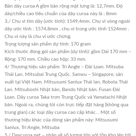
Bản dây curoa A gồm bản rộng mặt lưng là: 12,7mm. Độ
dày/chiều cao tiêu chuẩn của dây curoa này là : 8mm
3./ Chu vi tim dây (ước tính): 1549,4mm. Chu vi vòng ngoài
dây ước tính : 1574,8mm , chu vi trong ước tính 1524mm .
Chu vi này là chu vi ước chừng.
Trọng lượng sản phẩm dự tính: 170 gram
Kích thước đóng gói sản phẩm (dự tính): gồm Dài 170 mm –
Rộng: 170 mm. Chiều cao hộp: 33 mm.
4/ Thương hiệu sản phẩm: Tri Angle – Đài Loan. Mitsuba
Thái Lan. Mitsubai Trung Quốc. Sanwu – Singapore, sản
xuất tại Việt Nam. Mitsusumi Sanlux Thái lan, Robota Thái
Lan. Mitsuboshi Nhật bản, Bando Nhật bản. Fusan Đài
Loan. Dây curoa Taka trơn Trung Quốc và Yamatachi Nhật
bản. Ngoài ra, chúng tôi còn trực tiếp đặt hàng (không qua
trung gian) các loại dây curoa cao cấp khác. . Một số
thương hiệu khác của dòng sản phẩm này: Mitsusumi
Sanlux, Tri Angle, Mitsuba
5./ Daycuroa.net – nhập về số lượng lớn với tồn kho lên tới