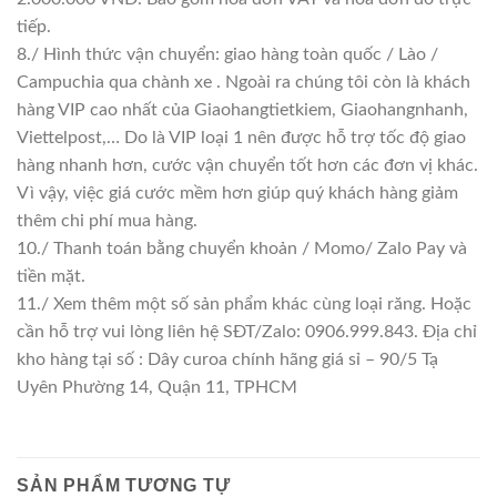
tiếp.
8./ Hình thức vận chuyển: giao hàng toàn quốc / Lào /
Campuchia qua chành xe . Ngoài ra chúng tôi còn là khách
hàng VIP cao nhất của Giaohangtietkiem, Giaohangnhanh,
Viettelpost,… Do là VIP loại 1 nên được hỗ trợ tốc độ giao
hàng nhanh hơn, cước vận chuyển tốt hơn các đơn vị khác.
Vì vậy, việc giá cước mềm hơn giúp quý khách hàng giảm
thêm chi phí mua hàng.
10./ Thanh toán bằng chuyển khoản / Momo/ Zalo Pay và
tiền mặt.
11./ Xem thêm một số sản phẩm khác cùng loại răng. Hoặc
cần hỗ trợ vui lòng liên hệ SĐT/Zalo: 0906.999.843. Địa chỉ
kho hàng tại số : Dây curoa chính hãng giá sỉ – 90/5 Tạ
Uyên Phường 14, Quận 11, TPHCM
SẢN PHẨM TƯƠNG TỰ