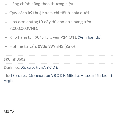
Hàng chính hãng theo thương hiệu.
Quy cách kỹ thuật: xem chi tiết ở phía dưới.
Hoá đơn chứng từ đầy đủ cho đơn hàng trên
2.000.000VNĐ.
Kho hàng tại :90/5 Tạ Uyên P14 Q11
(Xem bản đồ)
.
Hotline tư vấn:
0906 999 843 (Zalo).
SKU:
SKU502
Danh mục:
Dây curoa trơn A B C D E
Thẻ:
Day curoa
,
Dây curoa trơn A B C D E
,
Mitsuba
,
Mitsusumi Sanlux
,
Tri
Angle
MÔ TẢ