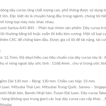
dòng dây curoa răng chất lượng cao, phổ thông được sử dụng t
t lớn. Đặc biệt do là chuyên hàng đầu trong ngành, chúng tôi hiể
với từng loại máy móc khác nhau.
sumi Sanlux A45-B45 – Phân loại nhóm sản phẩm: Dây curoa trơ
, lõi thường bằng bố hoặc xoắn lõi kiểu kim cương. Một số loại 
thêm CKC để chống bám dầu. Được gia cố lõi để tải nặng, tải cườ
ể
à: 12,7mm. Độ dày/chiều cao tiêu chuẩn của dây curoa này là :
hu vi vòng ngoài dây ước tính : 1168,4mm , chu vi trong ước tí
: gồm Dài 130 mm – Rộng: 130 mm. Chiều cao hộp: 33 mm.
i Loan. Mitsuba Thái Lan. Mitsubai Trung Quốc. Sanwu – Singapo
boshi Nhật bản, Bando Nhật bản. Fusan Đài Loan. Dây curoa Tak
ặt hàng (không qua trung gian) các loại dây curoa cao cấp khác. 
Mitsuba