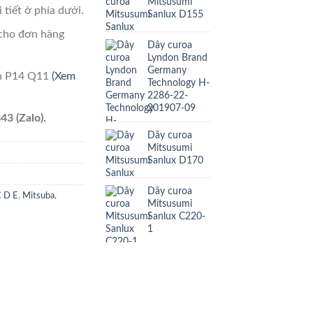
Mitsusumi
 tiết ở phía dưới.
Sanlux D155
cho đơn hàng
Dây curoa
Lyndon Brand
Germany
ên P14 Q11
(Xem
Technology H-
2286-22-
201907-09
43 (Zalo).
Dây curoa
Mitsusumi
Sanlux D170
Dây curoa
C D E
,
Mitsuba
,
Mitsusumi
Sanlux C220-
1