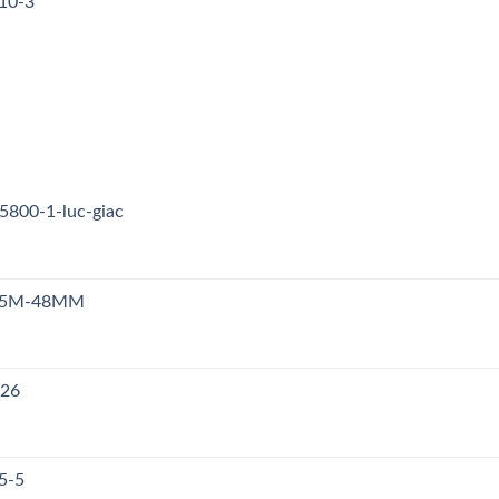
10-3
5800-1-luc-giac
n S5M-48MM
126
5-5