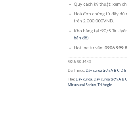
Quy cách kỹ thuật: xem chi
Hoá đơn chứng từ đầy đủ 
trên 2.000.000VNĐ.
Kho hàng tại :90/5 Tạ Uy
bản đồ)
.
Hotline tư vấn:
0906 999 8
SKU:
SKU483
Danh mục:
Dây curoa trơn A B C D E
Thẻ:
Day curoa
,
Dây curoa trơn A B 
Mitsusumi Sanlux
,
Tri Angle