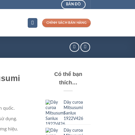
BẢN ĐỒ
CHÍNH SÁCH BÁN HÀNG
Có thể bạn
usumi
thích…
Dây curoa
Mitsusumi
n quốc.
Sanlux
sử dụng.
1922V426
ng hiệu.
Dây curoa