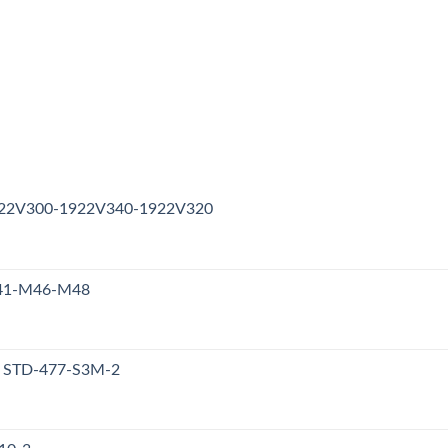
1922V300-1922V340-1922V320
M41-M46-M48
y STD-477-S3M-2