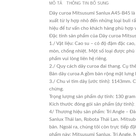
MÔ TẢ
THÔNG TIN BỔ SUNG
Dây curoa Mitsusumi Sanlux A45-B45 là 
xuất từ ly hợp nhỏ đến những loại buli rấ
hiệu để tư vấn cho khách hàng phù hợp 
Đặc tính sản phẩm của Dây curoa Mitsu
1./ Vật liệu: Cao su – có độ đậm đặc cao
mòn, chống nhiệt. Một số loại được phủ 
phẩm vui lòng liên hệ riêng.
2./ Quy cách dây curoa đai thang. Cụ th
Bản dây curoa A gồm bản rộng mặt lưng l
3./ Chu vi tim dây (ước tính): 1143mm. C
chừng.
Trọng lượng sản phẩm dự tính: 130 gram
Kích thước đóng gói sản phẩm (dự tính)
4/ Thương hiệu sản phẩm: Tri Angle – Đà
Sanlux Thái lan, Robota Thái Lan. Mitsu
bản. Ngoài ra, chúng tôi còn trực tiếp đ
phẩm này: Mitsusumi Sanlux, Tri Angle, 