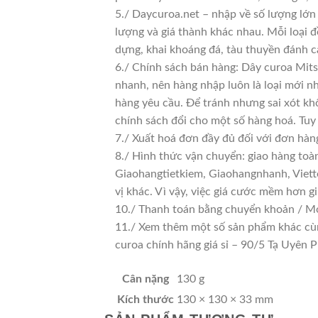
5./ Daycuroa.net – nhập về số lượng lớn 
lượng và giá thành khác nhau. Mỗi loại 
dựng, khai khoáng đá, tàu thuyền đánh c
6./ Chính sách bán hàng: Dây curoa Mits
nhanh, nên hàng nhập luôn là loại mới nh
hàng yêu cầu. Để tránh nhưng sai xót kh
chính sách đổi cho một số hàng hoá. Tuy n
7./ Xuất hoá đơn đầy đủ đối với đơn hàn
8./ Hình thức vận chuyển: giao hàng toà
Giaohangtietkiem, Giaohangnhanh, Viette
vị khác. Vì vậy, việc giá cước mềm hơn 
10./ Thanh toán bằng chuyển khoản / Mo
11./ Xem thêm một số sản phẩm khác cùng 
curoa chính hãng giá sỉ – 90/5 Tạ Uyê
Cân nặng
130 g
Kích thước
130 × 130 × 33 mm