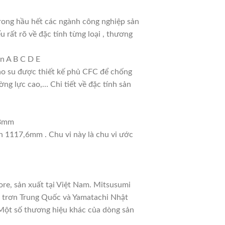
rong hầu hết các ngành công nghiệp sản
u rất rõ về đặc tính từng loại , thương
n A B C D E
cao su được thiết kế phủ CFC để chống
ng lực cao,… Chi tiết về đặc tính sản
 8mm
nh 1117,6mm . Chu vi này là chu vi ước
re, sản xuất tại Việt Nam. Mitsusumi
a trơn Trung Quốc và Yamatachi Nhật
. Một số thương hiệu khác của dòng sản