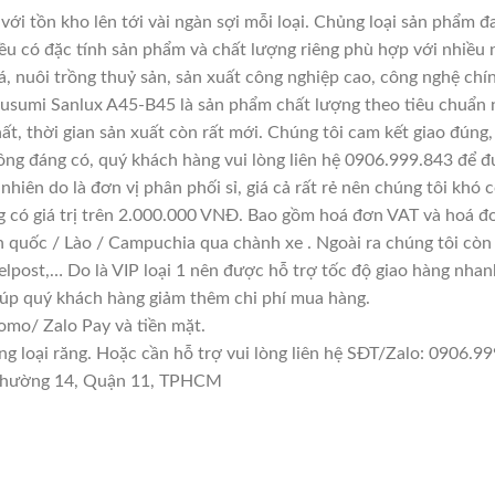
với tồn kho lên tới vài ngàn sợi mỗi loại. Chủng loại sản phẩm 
đều có đặc tính sản phẩm và chất lượng riêng phù hợp với nhiều 
á, nuôi trồng thuỷ sản, sản xuất công nghiệp cao, công nghệ chí
usumi Sanlux A45-B45 là sản phẩm chất lượng theo tiêu chuẩn n
ất, thời gian sản xuất còn rất mới. Chúng tôi cam kết giao đúng,
ông đáng có, quý khách hàng vui lòng liên hệ 0906.999.843 để đ
hiên do là đơn vị phân phối sỉ, giá cả rất rẻ nên chúng tôi khó c
g có giá trị trên 2.000.000 VNĐ. Bao gồm hoá đơn VAT và hoá đơ
n quốc / Lào / Campuchia qua chành xe . Ngoài ra chúng tôi còn
lpost,… Do là VIP loại 1 nên được hỗ trợ tốc độ giao hàng nha
giúp quý khách hàng giảm thêm chi phí mua hàng.
mo/ Zalo Pay và tiền mặt.
loại răng. Hoặc cần hỗ trợ vui lòng liên hệ SĐT/Zalo: 0906.999
n Phường 14, Quận 11, TPHCM