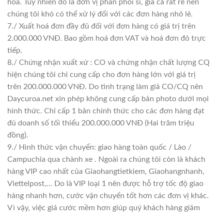
hoá. Tuy nhiên do là đơn vị phân phối sỉ, giá cả rất rẻ nên
chúng tôi khó có thể xử lý đổi với các đơn hàng nhỏ lẻ.
7./ Xuất hoá đơn đầy đủ đối với đơn hàng có giá trị trên
2.000.000 VNĐ. Bao gồm hoá đơn VAT và hoá đơn đỏ trực
tiếp.
8./ Chứng nhận xuất xứ : CO và chứng nhận chất lượng CQ
hiện chúng tôi chỉ cung cấp cho đơn hàng lớn với giá trị
trên 200.000.000 VNĐ. Do tình trạng làm giả CO/CQ nên
Daycuroa.net xin phép không cung cấp bản photo dưới mọi
hình thức. Chỉ cấp 1 bản chính thức cho các đơn hàng đạt
đủ doanh số tối thiểu 200.000.000 VNĐ (Hai trăm triệu
đồng).
9./ Hình thức vận chuyển: giao hàng toàn quốc / Lào /
Campuchia qua chành xe . Ngoài ra chúng tôi còn là khách
hàng VIP cao nhất của Giaohangtietkiem, Giaohangnhanh,
Viettelpost,… Do là VIP loại 1 nên được hỗ trợ tốc độ giao
hàng nhanh hơn, cước vận chuyển tốt hơn các đơn vị khác.
Vì vậy, việc giá cước mềm hơn giúp quý khách hàng giảm