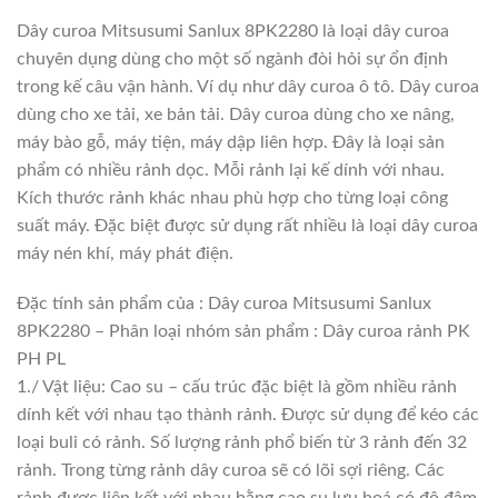
Dây curoa Mitsusumi Sanlux 8PK2280 là loại dây curoa
chuyên dụng dùng cho một số ngành đòi hỏi sự ổn định
trong kế câu vận hành. Ví dụ như dây curoa ô tô. Dây curoa
dùng cho xe tải, xe bản tải. Dây curoa dùng cho xe nâng,
máy bào gỗ, máy tiện, máy dập liên hợp. Đây là loại sản
phẩm có nhiều rảnh dọc. Mỗi rảnh lại kế dính với nhau.
Kích thước rảnh khác nhau phù hợp cho từng loại công
suất máy. Đặc biệt được sử dụng rất nhiều là loại dây curoa
máy nén khí, máy phát điện.
Đặc tính sản phẩm của : Dây curoa Mitsusumi Sanlux
8PK2280 – Phân loại nhóm sản phẩm : Dây curoa rảnh PK
PH PL
1./ Vật liệu: Cao su – cấu trúc đặc biệt là gồm nhiều rảnh
dính kết với nhau tạo thành rảnh. Được sử dụng để kéo các
loại buli có rảnh. Số lượng rảnh phổ biến từ 3 rảnh đến 32
rảnh. Trong từng rảnh dây curoa sẽ có lõi sợi riêng. Các