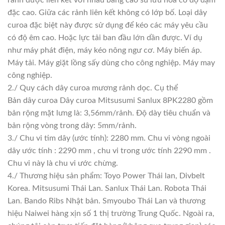
rảnh được liên kết với nhau bằng cao su lưu hoá có độ đậm
đặc cao. Giữa các rảnh liên kết không có lớp bố. Loại dây
curoa đặc biệt này được sử dụng để kéo các máy yêu cầu
có độ êm cao. Hoặc lực tải ban đầu lớn dần được. Ví dụ
như máy phát điện, máy kéo nông ngư cơ. Máy biến áp.
Máy tải. Máy giặt lồng sấy dùng cho công nghiệp. Máy may
công nghiệp.
2./ Quy cách dây curoa mương rảnh dọc. Cụ thể
Bản dây curoa Dây curoa Mitsusumi Sanlux 8PK2280 gồm
bản rộng mặt lưng là: 3,56mm/rảnh. Độ dày tiêu chuẩn và
bản rộng vòng trong dây: 5mm/rảnh.
3./ Chu vi tim dây (ước tính): 2280 mm. Chu vi vòng ngoài
dây ước tính : 2290 mm , chu vi trong ước tính 2290 mm .
Chu vi này là chu vi ước chừng.
4./ Thương hiệu sản phẩm: Toyo Power Thái lan, Divbelt
Korea. Mitsusumi Thái Lan. Sanlux Thái Lan. Robota Thái
Lan. Bando Ribs Nhật bản. Smyoubo Thái Lan và thương
hiệu Naiwei hàng xịn số 1 thị trường Trung Quốc. Ngoài ra,