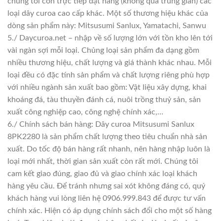
chúng tôi còn trực tiếp đặt hàng (không qua trung gian) các
loại dây curoa cao cấp khác. Một số thương hiệu khác của
dòng sản phẩm này: Mitsusumi Sanlux, Yamatachi, Sanwu
5./ Daycuroa.net – nhập về số lượng lớn với tồn kho lên tới
vài ngàn sợi mỗi loại. Chủng loại sản phẩm đa dạng gồm
nhiều thương hiệu, chất lượng và giá thành khác nhau. Mỗi
loại đều có đặc tính sản phẩm và chất lượng riêng phù hợp
với nhiều ngành sản xuất bao gồm: Vật liệu xây dựng, khai
khoáng đá, tàu thuyền đánh cá, nuôi trồng thuỷ sản, sản
xuất công nghiệp cao, công nghệ chính xác,…
6./ Chính sách bán hàng: Dây curoa Mitsusumi Sanlux
8PK2280 là sản phẩm chất lượng theo tiêu chuẩn nhà sản
xuất. Do tốc độ bán hàng rất nhanh, nên hàng nhập luôn là
loại mới nhất, thời gian sản xuất còn rất mới. Chúng tôi
cam kết giao đúng, giao đủ và giao chính xác loại khách
hàng yêu cầu. Để tránh nhưng sai xót không đáng có, quý
khách hàng vui lòng liên hệ 0906.999.843 để được tư vấn
chính xác. Hiện có áp dụng chính sách đổi cho một số hàng