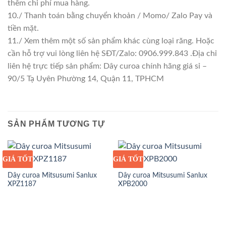
thêm chi phí mua hàng.
10./ Thanh toán bằng chuyển khoản / Momo/ Zalo Pay và
tiền mặt.
11./ Xem thêm một số sản phẩm khác cùng loại răng. Hoặc
cần hỗ trợ vui lòng liên hệ SĐT/Zalo: 0906.999.843 .Địa chỉ
liên hệ trực tiếp sản phẩm: Dây curoa chính hãng giá sỉ –
90/5 Tạ Uyên Phường 14, Quận 11, TPHCM
SẢN PHẨM TƯƠNG TỰ
GIÁ TỐT
GIÁ SỈ
GIÁ TỐT
GIÁ SỈ
Dây curoa Mitsusumi Sanlux
Dây curoa Mitsusumi Sanlux
XPZ1187
XPB2000