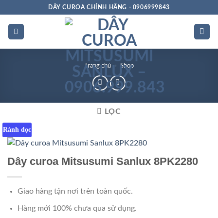
Bỏ
DÂY CUROA CHÍNH HÃNG - 0906999843
qua
nội
dung
Trang chủ
»
Shop
LỌC
Rảnh dọc
Dây curoa Mitsusumi Sanlux 8PK2280
Giao hàng tận nơi trên toàn quốc.
Hàng mới 100% chưa qua sử dụng.