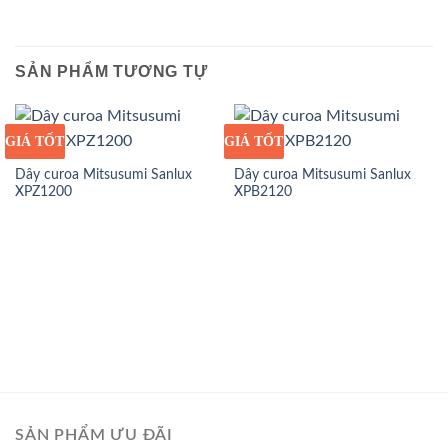
SẢN PHẨM TƯƠNG TỰ
GIÁ TỐT
GIÁ SỈ
GIÁ TỐT
GIÁ SỈ
Dây curoa Mitsusumi Sanlux
Dây curoa Mitsusumi Sanlux
XPZ1200
XPB2120
SẢN PHẨM ƯU ĐÃI