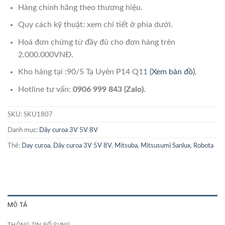
Hàng chính hãng theo thương hiệu.
Quy cách kỹ thuật: xem chi tiết ở phía dưới.
Hoá đơn chứng từ đầy đủ cho đơn hàng trên
2.000.000VNĐ.
Kho hàng tại :90/5 Tạ Uyên P14 Q11
(Xem bản đồ)
.
Hotline tư vấn:
0906 999 843 (Zalo).
SKU:
SKU1807
Danh mục:
Dây curoa 3V 5V 8V
Thẻ:
Day curoa
,
Dây curoa 3V 5V 8V
,
Mitsuba
,
Mitsusumi Sanlux
,
Robota
MÔ TẢ
THÔNG TIN BỔ SUNG