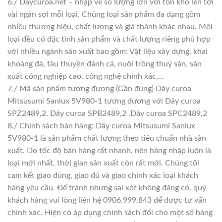
6./ Daycuroa.net – nhập về số lượng lớn với tồn kho lên tới
vài ngàn sợi mỗi loại. Chủng loại sản phẩm đa dạng gồm
nhiều thương hiệu, chất lượng và giá thành khác nhau. Mỗi
loại đều có đặc tính sản phẩm và chất lượng riêng phù hợp
với nhiều ngành sản xuất bao gồm: Vật liệu xây dựng, khai
khoáng đá, tàu thuyền đánh cá, nuôi trồng thuỷ sản, sản
xuất công nghiệp cao, công nghệ chính xác,…
7./ Mã sản phẩm tương đương (Gần đúng) Dây curoa
Mitsusumi Sanlux 5V980-1 tương đương với Dây curoa
SPZ2489,2. Dây curoa SPB2489,2 .Dây curoa SPC2489,2
8./ Chính sách bán hàng: Dây curoa Mitsusumi Sanlux
5V980-1 là sản phẩm chất lượng theo tiêu chuẩn nhà sản
xuất. Do tốc độ bán hàng rất nhanh, nên hàng nhập luôn là
loại mới nhất, thời gian sản xuất còn rất mới. Chúng tôi
cam kết giao đúng, giao đủ và giao chính xác loại khách
hàng yêu cầu. Để tránh nhưng sai xót không đáng có, quý
khách hàng vui lòng liên hệ 0906.999.843 để được tư vấn
chính xác. Hiện có áp dụng chính sách đổi cho một số hàng