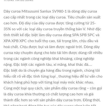
Dây curoa Mitsusumi Sanlux 5V980-1 là dòng dây curoa
cao cấp nhất trong các loại dây curoa. Tiêu chuẩn sản xuất
cao hơn. Độ dày của dây curoa được tăng cường từ 25-
35% so với các loại dây curoa truyền thống bản V. Nhờ đặc
tính thiết kế đặc biệt làm dây curoa dòng SPA SPB SPC và
XPA XPB XPC cho tuổi thọ cao, tải trọng lớn, chịu dầu và
hoá chất. Chịu được bụi và làm được ngoài trời. Dòng dây
curoa này chuyên dụng cho kéo tải lớn được dùng rất nhiều
trong các ngành công nghiệp khai khoáng, công nghiệp
nặng. Đặc biệt các ngành tàu, xi măng, khai thác đá….
Đặc biệt do là chuyên gia hàng đầu trong ngành, chúng tôi
hiểu rất rõ về đặc tính từng loại , thương hiệu để tư vấn cho
khách hàng phù hợp với từng loại máy móc khác nhau.
Cùng một loại quy cách, sản phẩm dây curoa răng – còn gọi
là dây curoa khía thường có chất lượng cao hơn và giá
thành đắc hơn so với sản phẩm dây curoa trơn. Đồng thời,
khả năng hoạt động liên tục của dây curoa răng luôn tốt