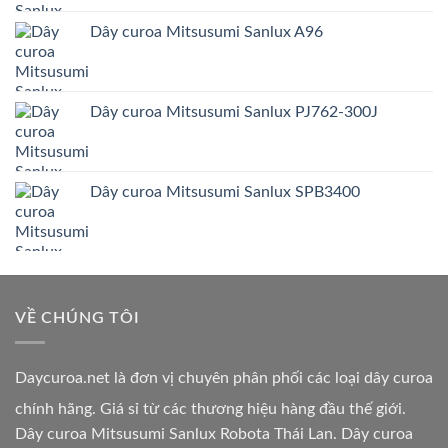
Dây curoa Mitsusumi Sanlux A96
Dây curoa Mitsusumi Sanlux PJ762-300J
Dây curoa Mitsusumi Sanlux SPB3400
VỀ CHÚNG TÔI
Daycuroa.net
là đơn vị chuyên phân phối các loại dây curoa
chính hãng. Giá sỉ từ các thương hiệu hàng đầu thế giới.
Dây curoa Mitsusumi Sanlux Robota Thái Lan. Dây curoa