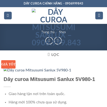
Bỏ
DÂY CUROA CHÍNH HÃNG - 0906999843
qua
nội
dung
Trang chủ
»
Shop
LỌC
GIÁ TỐT
Dây curoa Mitsusumi Sanlux 5V980-1
Giao hàng tận nơi trên toàn quốc.
Hàng mới 100% chưa qua sử dụng.