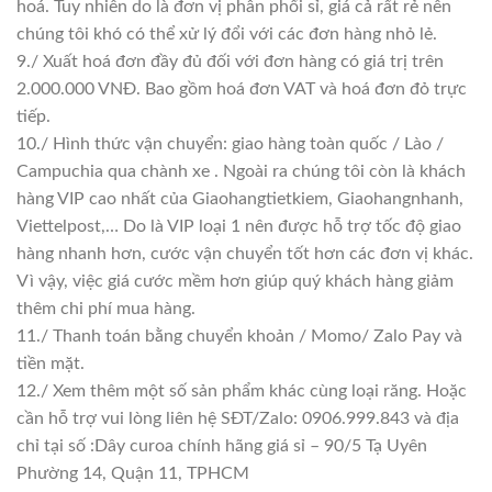
hoá. Tuy nhiên do là đơn vị phân phối sỉ, giá cả rất rẻ nên
chúng tôi khó có thể xử lý đổi với các đơn hàng nhỏ lẻ.
9./ Xuất hoá đơn đầy đủ đối với đơn hàng có giá trị trên
2.000.000 VNĐ. Bao gồm hoá đơn VAT và hoá đơn đỏ trực
tiếp.
10./ Hình thức vận chuyển: giao hàng toàn quốc / Lào /
Campuchia qua chành xe . Ngoài ra chúng tôi còn là khách
hàng VIP cao nhất của Giaohangtietkiem, Giaohangnhanh,
Viettelpost,… Do là VIP loại 1 nên được hỗ trợ tốc độ giao
hàng nhanh hơn, cước vận chuyển tốt hơn các đơn vị khác.
Vì vậy, việc giá cước mềm hơn giúp quý khách hàng giảm
thêm chi phí mua hàng.
11./ Thanh toán bằng chuyển khoản / Momo/ Zalo Pay và
tiền mặt.
12./ Xem thêm một số sản phẩm khác cùng loại răng. Hoặc
cần hỗ trợ vui lòng liên hệ SĐT/Zalo: 0906.999.843 và địa
chỉ tại số :Dây curoa chính hãng giá sỉ – 90/5 Tạ Uyên
Phường 14, Quận 11, TPHCM