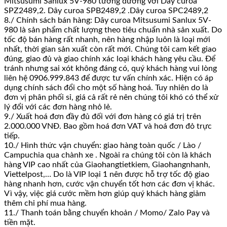
Mitsusumi Sanlux 5V-980 tương đương với Dây curoa
SPZ2489,2. Dây curoa SPB2489,2 .Dây curoa SPC2489,2
8./ Chính sách bán hàng: Dây curoa Mitsusumi Sanlux 5V-
980 là sản phẩm chất lượng theo tiêu chuẩn nhà sản xuất. Do
tốc độ bán hàng rất nhanh, nên hàng nhập luôn là loại mới
nhất, thời gian sản xuất còn rất mới. Chúng tôi cam kết giao
đúng, giao đủ và giao chính xác loại khách hàng yêu cầu. Để
tránh nhưng sai xót không đáng có, quý khách hàng vui lòng
liên hệ 0906.999.843 để được tư vấn chính xác. Hiện có áp
dụng chính sách đổi cho một số hàng hoá. Tuy nhiên do là
đơn vị phân phối sỉ, giá cả rất rẻ nên chúng tôi khó có thể xử
lý đổi với các đơn hàng nhỏ lẻ.
9./ Xuất hoá đơn đầy đủ đối với đơn hàng có giá trị trên
2.000.000 VNĐ. Bao gồm hoá đơn VAT và hoá đơn đỏ trực
tiếp.
10./ Hình thức vận chuyển: giao hàng toàn quốc / Lào /
Campuchia qua chành xe . Ngoài ra chúng tôi còn là khách
hàng VIP cao nhất của Giaohangtietkiem, Giaohangnhanh,
Viettelpost,… Do là VIP loại 1 nên được hỗ trợ tốc độ giao
hàng nhanh hơn, cước vận chuyển tốt hơn các đơn vị khác.
Vì vậy, việc giá cước mềm hơn giúp quý khách hàng giảm
thêm chi phí mua hàng.
11./ Thanh toán bằng chuyển khoản / Momo/ Zalo Pay và
tiền mặt.