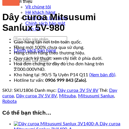
Giới thiệu
Về chúng tôi
Hệ khách hàng
Dây curoa Mitsusumi
Chính sách bán hàng
Chính sách bảo mật
Sanlux 5V-980
Liên lạc
Tìm
Giao hàng tận nơi trên toàn quốc.
kiếm:
Hàng mới 100% chưa qua sử dụng.
Chính sách bán hàng
Hàng chính hãng theo thương hiệu.
Quy cách kỹ thuật: xem chi tiết ở phía dưới.
Tìm
Hoá đơn chứng từ đầy đủ cho đơn hàng trên
kiếm:
2.000.000VNĐ.
Kho hàng tại :90/5 Tạ Uyên P14 Q11
(Xem bản đồ)
.
Hotline tư vấn:
0906 999 843 (Zalo).
SKU:
SKU1806
Danh mục:
Dây curoa 3V 5V 8V
Thẻ:
Day
curoa
,
Dây curoa 3V 5V 8V
,
Mitsuba
,
Mitsusumi Sanlux
,
Robota
Có thể bạn thích…
Dây curoa