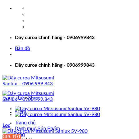
Bỏ
qua
nội
dung
Dây curoa chính hãng - 0906999843
Bản đồ
Dây curoa chính hãng - 0906999843
Trang chủ
»
Shop
Menu
Trang chủ
Lọc
Danh mục Sản Phẩm
Blog
GIÁ TỐT