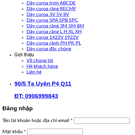
Dây curoa trơn ABCDE
Dây curoa răng RECMF
Dây curoa 3V 5V 8V
Dây curoa SPA SPB SPC
Dây curoa răng 3M 5M 8M
Dây curoa răng L H XL XH
Dây curoa 1422V 1922V
Dây curoa rảnh PH PK PL
Dây curoa đặc chủng
Giới thiệu
Về chúng tôi
Hệ khách hàng
Liên hệ
90/5 Tạ Uyên P4 Q11
ĐT: 0906999843
Đăng nhập
Bắt
Tên tài khoản hoặc địa chỉ email
*
buộc
Bắt
Mật khẩu
*