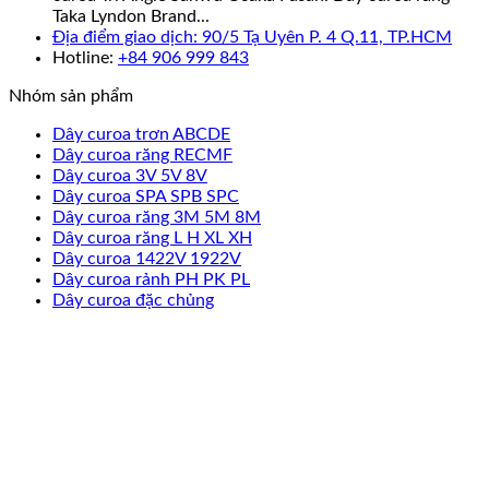
Taka Lyndon Brand...
Địa điểm giao dịch: 90/5 Tạ Uyên P. 4 Q.11, TP.HCM
Hotline:
+84 906 999 843
Nhóm sản phẩm
Dây curoa trơn ABCDE
Dây curoa răng RECMF
Dây curoa 3V 5V 8V
Dây curoa SPA SPB SPC
Dây curoa răng 3M 5M 8M
Dây curoa răng L H XL XH
Dây curoa 1422V 1922V
Dây curoa rảnh PH PK PL
Dây curoa đặc chủng