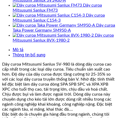
Mitsusumi Sanlux 3V1400-A
Dây curoa
Mitsusumi Sanlux FM73
Dây curoa
Mitsusumi Sanlux C154-3
Dây curoa
Taka Power Germany 5M950-A
Dây curoa
Mitsusumi Sanlux 8VX-1980-2
Mô tả
Thông tin bổ sung
Dây curoa Mitsusumi Sanlux 5V-980 là dòng dây curoa cao
cấp nhất trong các loại dây curoa. Tiêu chuẩn sản xuất cao
hơn. Độ dày của dây curoa được tăng cường từ 25-35% so
với các loại dây curoa truyền thống bản V. Nhờ đặc tính thiết
kế đặc biệt làm dây curoa dòng SPA SPB SPC và XPA XPB
XPC cho tuổi thọ cao, tải trọng lớn, chịu dầu và hoá chất.
Chịu được bụi và làm được ngoài trời. Dòng dây curoa này
chuyên dụng cho kéo tải lớn được dùng rất nhiều trong các
ngành công nghiệp khai khoáng, công nghiệp nặng. Đặc biệt
các ngành tàu, xi măng, khai thác đá….
Đặc biệt do là chuyên gia hàng đầu trong ngành, chúng tôi