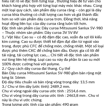
hiểu rất rõ về đặc tính từng loại , thương hiệu để tư vấn cho
khách hàng phù hợp với từng loại máy móc khác nhau. Cùng
một loại quy cách, sản phẩm dây curoa răng – còn gọi là dây
curoa khía thường có chất lượng cao hơn và giá thành đắc
hơn so với sản phẩm dây curoa trơn. Đồng thời, khả năng
hoạt động liên tục của dây curoa răng luôn tốt hơn.
Đặc tính sản phẩm của: Dây curoa Mitsusumi Sanlux 5V-980
– Thuộc nhóm sản phẩm: Dây curoa 3V 5V 8V
1./ Vật liệu: Cao su – có độ đậm đặc cao, xoắn đa sợi lõi kiểu
kim cương. Cao su được thiết kế đậm đạt dần từ ngoài vào
trong, được phủ CFC để chống mòn, chống nhiệt. Một số loại
được phủ thêm CKC để chống bám dầu. Được gia cố lõi để
tải nặng, tải cường lực cao,… Chi tiết về đặc tính sản phẩm
vui lòng liên hệ riêng. Loại cao su này đa phần là cao su mới
100% được cường hoá với polyme.
2./ Quy cách dây curoa đai thang. Cụ thể
Bản Dây curoa Mitsusumi Sanlux 5V-980 gồm bản rộng mặt
lưng là: 16mm
Độ dày tiêu chuẩn và bản rộng vòng trong dây: 13,5 mm
3./ Chu vi tim dây (ước tính): 2489,2 mm.
Chu vi vòng ngoài dây curoa ước tính : 2514,6 mm.
Chu vi vòng trong dây curoa ước tính : 2463,8 mm . Chu vi
này là chu vi ước chừng.
Trọng lượng ước tính của sản phẩm: 490 gram