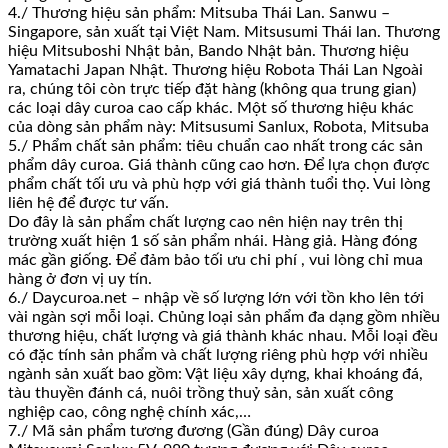
4./ Thương hiệu sản phẩm: Mitsuba Thái Lan. Sanwu –
Singapore, sản xuất tại Việt Nam. Mitsusumi Thái lan. Thương
hiệu Mitsuboshi Nhật bản, Bando Nhật bản. Thương hiệu
Yamatachi Japan Nhật. Thương hiệu Robota Thái Lan Ngoài
ra, chúng tôi còn trực tiếp đặt hàng (không qua trung gian)
các loại dây curoa cao cấp khác. Một số thương hiệu khác
của dòng sản phẩm này: Mitsusumi Sanlux, Robota, Mitsuba
5./ Phẩm chất sản phẩm: tiêu chuẩn cao nhất trong các sản
phẩm dây curoa. Giá thành cũng cao hơn. Để lựa chọn được
phẩm chất tối ưu và phù hợp với giá thành tuổi thọ. Vui lòng
liên hệ để được tư vấn.
Do đây là sản phẩm chất lượng cao nên hiện nay trên thị
trường xuất hiện 1 số sản phẩm nhái. Hàng giả. Hàng đóng
mác gần giống. Để đảm bảo tối ưu chi phí , vui lòng chỉ mua
hàng ở đơn vị uy tín.
6./ Daycuroa.net – nhập về số lượng lớn với tồn kho lên tới
vài ngàn sợi mỗi loại. Chủng loại sản phẩm đa dạng gồm nhiều
thương hiệu, chất lượng và giá thành khác nhau. Mỗi loại đều
có đặc tính sản phẩm và chất lượng riêng phù hợp với nhiều
ngành sản xuất bao gồm: Vật liệu xây dựng, khai khoáng đá,
tàu thuyền đánh cá, nuôi trồng thuỷ sản, sản xuất công
nghiệp cao, công nghệ chính xác,…
7./ Mã sản phẩm tương đương (Gần đúng) Dây curoa