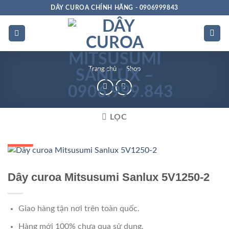
Bỏ
DÂY CUROA CHÍNH HÃNG - 0906999843
qua
nội
dung
Trang chủ
»
Shop
LỌC
GIÁ TỐT
Dây curoa Mitsusumi Sanlux 5V1250-2
Giao hàng tận nơi trên toàn quốc.
Hàng mới 100% chưa qua sử dụng.