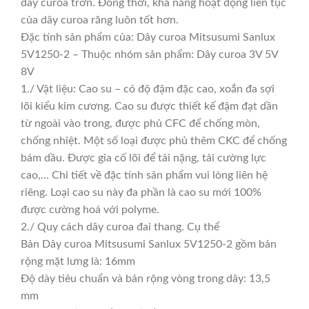
dây curoa trơn. Đồng thời, khả năng hoạt động liên tục
của dây curoa răng luôn tốt hơn.
Đặc tính sản phẩm của: Dây curoa Mitsusumi Sanlux
5V1250-2 – Thuộc nhóm sản phẩm: Dây curoa 3V 5V
8V
1./ Vật liệu: Cao su – có độ đậm đặc cao, xoắn đa sợi
lõi kiểu kim cương. Cao su được thiết kế đậm đạt dần
từ ngoài vào trong, được phủ CFC để chống mòn,
chống nhiệt. Một số loại được phủ thêm CKC để chống
bám dầu. Được gia cố lõi để tải nặng, tải cường lực
cao,… Chi tiết về đặc tính sản phẩm vui lòng liên hệ
riêng. Loại cao su này đa phần là cao su mới 100%
được cường hoá với polyme.
2./ Quy cách dây curoa đai thang. Cụ thể
Bản Dây curoa Mitsusumi Sanlux 5V1250-2 gồm bản
rộng mặt lưng là: 16mm
Độ dày tiêu chuẩn và bản rộng vòng trong dây: 13,5
mm