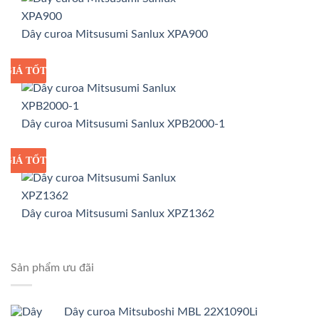
Dây curoa Mitsusumi Sanlux XPA900
GIÁ TỐT
GIÁ SỈ
Dây curoa Mitsusumi Sanlux XPB2000-1
GIÁ TỐT
GIÁ SỈ
Dây curoa Mitsusumi Sanlux XPZ1362
Sản phẩm ưu đãi
Dây curoa Mitsuboshi MBL 22X1090Li