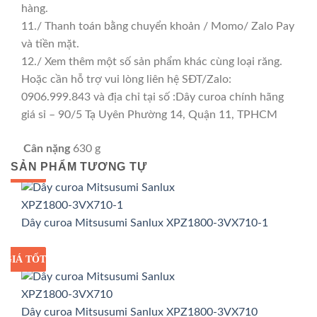
hàng.
11./ Thanh toán bằng chuyển khoản / Momo/ Zalo Pay
và tiền mặt.
12./ Xem thêm một số sản phẩm khác cùng loại răng.
Hoặc cần hỗ trợ vui lòng liên hệ SĐT/Zalo:
0906.999.843 và địa chỉ tại số :Dây curoa chính hãng
giá sỉ – 90/5 Tạ Uyên Phường 14, Quận 11, TPHCM
Cân nặng
630 g
SẢN PHẨM TƯƠNG TỰ
GIÁ TỐT
GIÁ SỈ
Dây curoa Mitsusumi Sanlux XPZ1800-3VX710-1
GIÁ TỐT
GIÁ SỈ
Dây curoa Mitsusumi Sanlux XPZ1800-3VX710