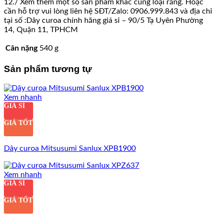
12./ Xem thêm một số sản phẩm khác cùng loại răng. Hoặc
cần hỗ trợ vui lòng liên hệ SĐT/Zalo: 0906.999.843 và địa chỉ
tại số :Dây curoa chính hãng giá sỉ – 90/5 Tạ Uyên Phường
14, Quận 11, TPHCM
Cân nặng
540 g
Sản phẩm tương tự
Xem nhanh
GIÁ SỈ
GIÁ TỐT
Dây curoa Mitsusumi Sanlux XPB1900
Xem nhanh
GIÁ SỈ
GIÁ TỐT