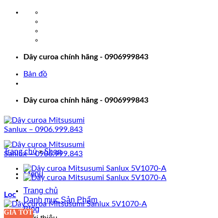
Bỏ
qua
nội
dung
Dây curoa chính hãng - 0906999843
Bản đồ
Dây curoa chính hãng - 0906999843
Trang chủ
»
Shop
Menu
Trang chủ
Lọc
Danh mục Sản Phẩm
Blog
GIÁ TỐT