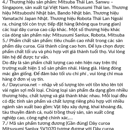
4./ Thương hiệu sản phẩm: Mitsuba Thái Lan. Sanwu –
Singapore, sản xuất tại Việt Nam. Mitsusumi Thái lan. Thương
hiệu Mitsuboshi Nhật bản, Bando Nhật bản. Thương hiệu
Yamatachi Japan Nhật. Thương hiệu Robota Thái Lan Ngoài
ra, chúng tôi còn trực tiếp đặt hàng (không qua trung gian)
các loại dây curoa cao cấp khác. Một số thương hiệu khác
của dòng sản phẩm này: Mitsusumi Sanlux, Robota, Mitsuba
5./ Phẩm chất sản phẩm: tiêu chuẩn cao nhất trong các sản
phẩm dây curoa. Giá thành cũng cao hơn. Để lựa chọn được
phẩm chất tối ưu và phù hợp với giá thành tuổi thọ. Vui lòng
liên hệ để được tư vấn.
Do đây là sản phẩm chất lượng cao nên hiện nay trên thị
trường xuất hiện 1 số sản phẩm nhái. Hàng giả. Hàng đóng
mác gần giống. Để đảm bảo tối ưu chi phí , vui lòng chỉ mua
hàng ở đơn vị uy tín.
6./ Daycuroa.net – nhập về số lượng lớn với tồn kho lên tới
vài ngàn sợi mỗi loại. Chủng loại sản phẩm đa dạng gồm nhiều
thương hiệu, chất lượng và giá thành khác nhau. Mỗi loại đều
có đặc tính sản phẩm và chất lượng riêng phù hợp với nhiều
ngành sản xuất bao gồm: Vật liệu xây dựng, khai khoáng đá,
tàu thuyền đánh cá, nuôi trồng thuỷ sản, sản xuất công
nghiệp cao, công nghệ chính xác,…
7./ Mã sản phẩm tương đương (Gần đúng) Dây curoa
Mitsusumi Sanlux 5V1070 tương đương với Dây curoa