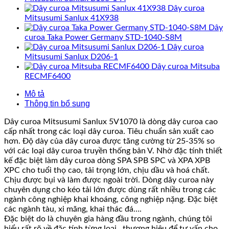
Dây curoa
Mitsusumi Sanlux 41X938
Dây
curoa Taka Power Germany STD-1040-S8M
Dây curoa
Mitsusumi Sanlux D206-1
Dây curoa Mitsuba
RECMF6400
Mô tả
Thông tin bổ sung
Dây curoa Mitsusumi Sanlux 5V1070 là dòng dây curoa cao
cấp nhất trong các loại dây curoa. Tiêu chuẩn sản xuất cao
hơn. Độ dày của dây curoa được tăng cường từ 25-35% so
với các loại dây curoa truyền thống bản V. Nhờ đặc tính thiết
kế đặc biệt làm dây curoa dòng SPA SPB SPC và XPA XPB
XPC cho tuổi thọ cao, tải trọng lớn, chịu dầu và hoá chất.
Chịu được bụi và làm được ngoài trời. Dòng dây curoa này
chuyên dụng cho kéo tải lớn được dùng rất nhiều trong các
ngành công nghiệp khai khoáng, công nghiệp nặng. Đặc biệt
các ngành tàu, xi măng, khai thác đá….
Đặc biệt do là chuyên gia hàng đầu trong ngành, chúng tôi
hiểu rất rõ về đặc tính từng loại , thương hiệu để tư vấn cho