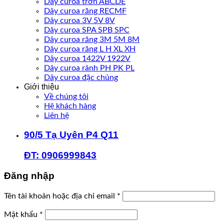
Dây curoa trơn ABCDE
Dây curoa răng RECMF
Dây curoa 3V 5V 8V
Dây curoa SPA SPB SPC
Dây curoa răng 3M 5M 8M
Dây curoa răng L H XL XH
Dây curoa 1422V 1922V
Dây curoa rảnh PH PK PL
Dây curoa đặc chủng
Giới thiệu
Về chúng tôi
Hệ khách hàng
Liên hệ
90/5 Tạ Uyên P4 Q11
ĐT: 0906999843
Đăng nhập
Bắt
Tên tài khoản hoặc địa chỉ email
*
buộc
Bắt
Mật khẩu
*
buộc