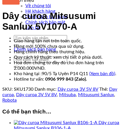
Giới thiệu
Về chúng tôi
Hệ khách hàng
Dây curoa Mitsusumi
Chính sách bán hàng
Chính sách bảo mật
Sanlux 5V1070-A
Liên lạc
Tìm
Giao hàng tận nơi trên toàn quốc.
kiếm:
Hàng mới 100% chưa qua sử dụng.
Chính sách bán hàng
Hàng chính hãng theo thương hiệu.
Quy cách kỹ thuật: xem chi tiết ở phía dưới.
Tìm
Hoá đơn chứng từ đầy đủ cho đơn hàng trên
kiếm:
2.000.000VNĐ.
Kho hàng tại :90/5 Tạ Uyên P14 Q11
(Xem bản đồ)
.
Hotline tư vấn:
0906 999 843 (Zalo).
SKU:
SKU1730
Danh mục:
Dây curoa 3V 5V 8V
Thẻ:
Day
curoa
,
Dây curoa 3V 5V 8V
,
Mitsuba
,
Mitsusumi Sanlux
,
Robota
Có thể bạn thích…
Dây curoa
Mitsusumi Sanlux B106-1-A