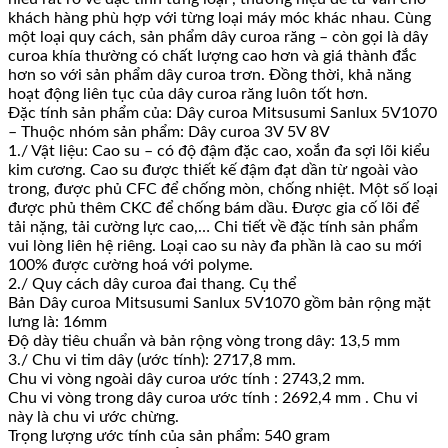
khách hàng phù hợp với từng loại máy móc khác nhau. Cùng
một loại quy cách, sản phẩm dây curoa răng – còn gọi là dây
curoa khía thường có chất lượng cao hơn và giá thành đắc
hơn so với sản phẩm dây curoa trơn. Đồng thời, khả năng
hoạt động liên tục của dây curoa răng luôn tốt hơn.
Đặc tính sản phẩm của: Dây curoa Mitsusumi Sanlux 5V1070
– Thuộc nhóm sản phẩm: Dây curoa 3V 5V 8V
1./ Vật liệu: Cao su – có độ đậm đặc cao, xoắn đa sợi lõi kiểu
kim cương. Cao su được thiết kế đậm đạt dần từ ngoài vào
trong, được phủ CFC để chống mòn, chống nhiệt. Một số loại
được phủ thêm CKC để chống bám dầu. Được gia cố lõi để
tải nặng, tải cường lực cao,… Chi tiết về đặc tính sản phẩm
vui lòng liên hệ riêng. Loại cao su này đa phần là cao su mới
100% được cường hoá với polyme.
2./ Quy cách dây curoa đai thang. Cụ thể
Bản Dây curoa Mitsusumi Sanlux 5V1070 gồm bản rộng mặt
lưng là: 16mm
Độ dày tiêu chuẩn và bản rộng vòng trong dây: 13,5 mm
3./ Chu vi tim dây (ước tính): 2717,8 mm.
Chu vi vòng ngoài dây curoa ước tính : 2743,2 mm.
Chu vi vòng trong dây curoa ước tính : 2692,4 mm . Chu vi
này là chu vi ước chừng.
Trọng lượng ước tính của sản phẩm: 540 gram