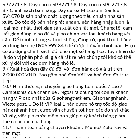
SPZ2717,8. Dây curoa SPB2717,8 .Dây curoa SPC2717,8
8./ Chính sách bán hàng: Dây curoa Mitsusumi Sanlux
5V1070 là sản phẩm chất lượng theo tiêu chuẩn nhà sản
xuất. Do tốc độ bán hàng rất nhanh, nên hàng nhập luôn là
loại mới nhất, thời gian sản xuất còn rất mới. Chúng tôi cam
kết giao đúng, giao đủ và giao chính xác loại khách hàng yêu
cầu. Để tránh nhưng sai xót không đáng có, quý khách hàng
vui lòng liên hệ 0906.999.843 để được tư vấn chính xác. Hiện
có áp dụng chính sách đổi cho một số hàng hoá. Tuy nhiên do
là đơn vị phân phối sỉ, giá cả rất rẻ nên chúng tôi khó có thể
xử lý đổi với các đơn hàng nhỏ lẻ.
9./ Xuất hoá đơn đầy đủ đối với đơn hàng có giá trị trên
2.000.000 VNĐ. Bao gồm hoá đơn VAT và hoá đơn đỏ trực
tiếp.
10./ Hình thức vận chuyển: giao hàng toàn quốc / Lào /
Campuchia qua chành xe . Ngoài ra chúng tôi còn là khách
hàng VIP cao nhất của Giaohangtietkiem, Giaohangnhanh,
Viettelpost,… Do là VIP loại 1 nên được hỗ trợ tốc độ giao
hàng nhanh hơn, cước vận chuyển tốt hơn các đơn vị khác.
Vì vậy, việc giá cước mềm hơn giúp quý khách hàng giảm
thêm chi phí mua hàng.
11./ Thanh toán bằng chuyển khoản / Momo/ Zalo Pay và
tiền mặt.