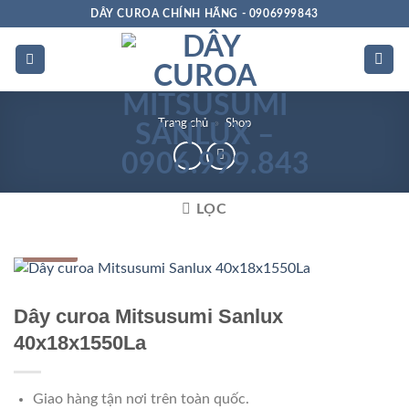
Bỏ
DÂY CUROA CHÍNH HÃNG - 0906999843
qua
nội
dung
Trang chủ
»
Shop
LỌC
Hộp số
Dây curoa Mitsusumi Sanlux
40x18x1550La
Giao hàng tận nơi trên toàn quốc.