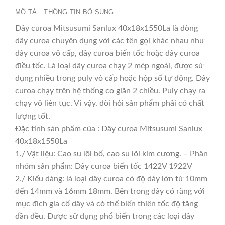
MÔ TẢ
THÔNG TIN BỔ SUNG
Dây curoa Mitsusumi Sanlux 40x18x1550La là dòng
dây curoa chuyên dụng với các tên gọi khác nhau như
dây curoa vô cấp, dây curoa biến tốc hoặc dây curoa
điều tốc. Là loại dây curoa chạy 2 mép ngoài, được sử
dụng nhiều trong puly vô cấp hoặc hộp số tự động. Dây
curoa chạy trên hệ thống co giãn 2 chiều. Puly chạy ra
chạy vô liên tục. Vì vậy, đòi hỏi sản phẩm phải có chất
lượng tốt.
Đặc tính sản phẩm của : Dây curoa Mitsusumi Sanlux
40x18x1550La
1./ Vật liệu: Cao su lõi bố, cao su lõi kim cương. – Phân
nhóm sản phẩm: Dây curoa biến tốc 1422V 1922V
2./ Kiểu dáng: là loại dây curoa có độ dày lớn từ 10mm
đến 14mm và 16mm 18mm. Bên trong dây có răng với
mục đích gia cố dây và có thể biến thiên tốc độ tăng
dần đều. Được sử dụng phổ biến trong các loại dây