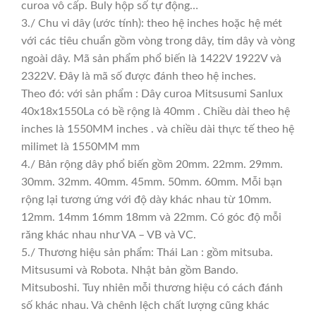
curoa vô cấp. Buly hộp số tự động…
3./ Chu vi dây (ước tính): theo hệ inches hoặc hệ mét
với các tiêu chuẩn gồm vòng trong dây, tim dây và vòng
ngoài dây. Mã sản phẩm phổ biến là 1422V 1922V và
2322V. Đây là mã số được đánh theo hệ inches.
Theo đó: với sản phẩm : Dây curoa Mitsusumi Sanlux
40x18x1550La có bề rộng là 40mm . Chiều dài theo hệ
inches là 1550MM inches . và chiều dài thực tế theo hệ
milimet là 1550MM mm
4./ Bản rộng dây phổ biến gồm 20mm. 22mm. 29mm.
30mm. 32mm. 40mm. 45mm. 50mm. 60mm. Mỗi bạn
rộng lại tương ứng với độ dày khác nhau từ 10mm.
12mm. 14mm 16mm 18mm và 22mm. Có góc độ mỗi
răng khác nhau như VA – VB và VC.
5./ Thương hiệu sản phẩm: Thái Lan : gồm mitsuba.
Mitsusumi và Robota. Nhật bản gồm Bando.
Mitsuboshi. Tuy nhiên mỗi thương hiệu có cách đánh
số khác nhau. Và chênh lệch chất lượng cũng khác