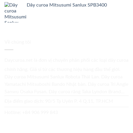
Dây curoa Mitsusumi Sanlux SPB3400
Về chúng tôi
Daycuroa.net
là đơn vị chuyên phân phối các loại dây curoa
chính hãng. Giá sỉ từ các thương hiệu hàng đầu thế giới.
Dây curoa Mitsusumi Sanlux Robota Thái Lan. Dây curoa
Yamatachi Mitsuboshi Bando Nhật bản. Dây curoa Tri Angle
Sanwu Osaka Fusan. Dây curoa răng Taka Lyndon Brand...
Địa điểm giao dịch: 90/5 Tạ Uyên P. 4 Q.11, TP.HCM
Hotline:
+84 906 999 843