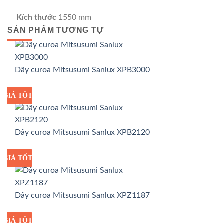
Kích thước
1550 mm
SẢN PHẨM TƯƠNG TỰ
GIÁ TỐT
GIÁ SỈ
Dây curoa Mitsusumi Sanlux XPB3000
GIÁ TỐT
GIÁ SỈ
Dây curoa Mitsusumi Sanlux XPB2120
GIÁ TỐT
GIÁ SỈ
Dây curoa Mitsusumi Sanlux XPZ1187
GIÁ TỐT
GIÁ SỈ