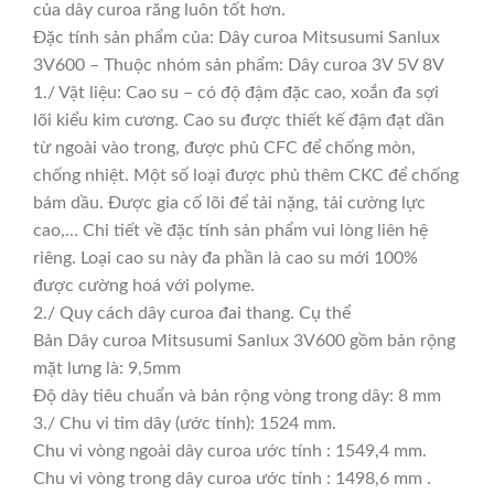
của dây curoa răng luôn tốt hơn.
Đặc tính sản phẩm của: Dây curoa Mitsusumi Sanlux
3V600 – Thuộc nhóm sản phẩm: Dây curoa 3V 5V 8V
1./ Vật liệu: Cao su – có độ đậm đặc cao, xoắn đa sợi
lõi kiểu kim cương. Cao su được thiết kế đậm đạt dần
từ ngoài vào trong, được phủ CFC để chống mòn,
chống nhiệt. Một số loại được phủ thêm CKC để chống
bám dầu. Được gia cố lõi để tải nặng, tải cường lực
cao,… Chi tiết về đặc tính sản phẩm vui lòng liên hệ
riêng. Loại cao su này đa phần là cao su mới 100%
được cường hoá với polyme.
2./ Quy cách dây curoa đai thang. Cụ thể
Bản Dây curoa Mitsusumi Sanlux 3V600 gồm bản rộng
mặt lưng là: 9,5mm
Độ dày tiêu chuẩn và bản rộng vòng trong dây: 8 mm
3./ Chu vi tim dây (ước tính): 1524 mm.
Chu vi vòng ngoài dây curoa ước tính : 1549,4 mm.
Chu vi vòng trong dây curoa ước tính : 1498,6 mm .