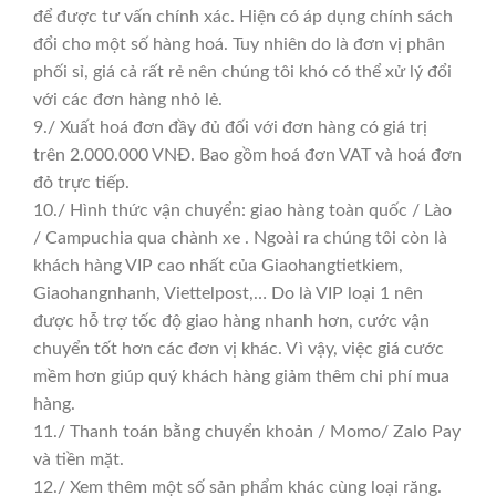
để được tư vấn chính xác. Hiện có áp dụng chính sách
đổi cho một số hàng hoá. Tuy nhiên do là đơn vị phân
phối sỉ, giá cả rất rẻ nên chúng tôi khó có thể xử lý đổi
với các đơn hàng nhỏ lẻ.
9./ Xuất hoá đơn đầy đủ đối với đơn hàng có giá trị
trên 2.000.000 VNĐ. Bao gồm hoá đơn VAT và hoá đơn
đỏ trực tiếp.
10./ Hình thức vận chuyển: giao hàng toàn quốc / Lào
/ Campuchia qua chành xe . Ngoài ra chúng tôi còn là
khách hàng VIP cao nhất của Giaohangtietkiem,
Giaohangnhanh, Viettelpost,… Do là VIP loại 1 nên
được hỗ trợ tốc độ giao hàng nhanh hơn, cước vận
chuyển tốt hơn các đơn vị khác. Vì vậy, việc giá cước
mềm hơn giúp quý khách hàng giảm thêm chi phí mua
hàng.
11./ Thanh toán bằng chuyển khoản / Momo/ Zalo Pay
và tiền mặt.
12./ Xem thêm một số sản phẩm khác cùng loại răng.