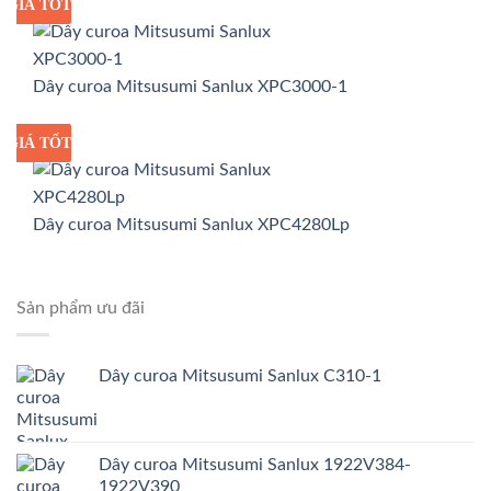
GIÁ TỐT
GIÁ SỈ
Dây curoa Mitsusumi Sanlux XPC3000-1
GIÁ TỐT
GIÁ SỈ
Dây curoa Mitsusumi Sanlux XPC4280Lp
Sản phẩm ưu đãi
Dây curoa Mitsusumi Sanlux C310-1
Dây curoa Mitsusumi Sanlux 1922V384-
1922V390