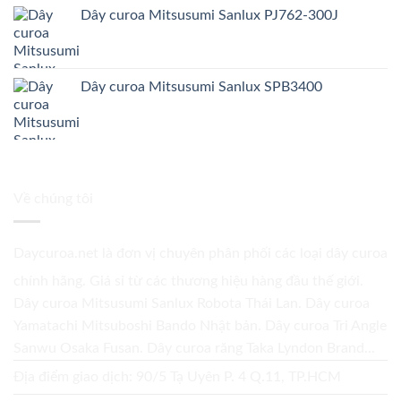
Dây curoa Mitsusumi Sanlux PJ762-300J
Dây curoa Mitsusumi Sanlux SPB3400
Về chúng tôi
Daycuroa.net
là đơn vị chuyên phân phối các loại dây curoa
chính hãng. Giá sỉ từ các thương hiệu hàng đầu thế giới.
Dây curoa Mitsusumi Sanlux Robota Thái Lan. Dây curoa
Yamatachi Mitsuboshi Bando Nhật bản. Dây curoa Tri Angle
Sanwu Osaka Fusan. Dây curoa răng Taka Lyndon Brand...
Địa điểm giao dịch: 90/5 Tạ Uyên P. 4 Q.11, TP.HCM