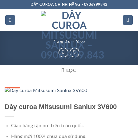
Bỏ
DÂY CUROA CHÍNH HÃNG - 0906999843
qua
nội
dung
Trang chủ
»
Shop
LỌC
GIÁ TỐT
Dây curoa Mitsusumi Sanlux 3V600
Giao hàng tận nơi trên toàn quốc.
Hàng mới 100% chưa qua sử dụng.