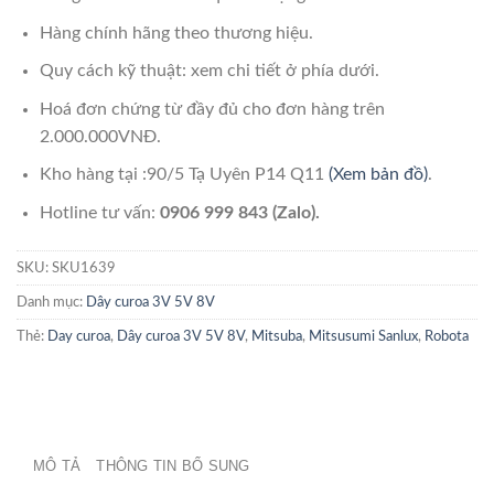
Hàng chính hãng theo thương hiệu.
Quy cách kỹ thuật: xem chi tiết ở phía dưới.
Hoá đơn chứng từ đầy đủ cho đơn hàng trên
2.000.000VNĐ.
Kho hàng tại :90/5 Tạ Uyên P14 Q11
(Xem bản đồ)
.
Hotline tư vấn:
0906 999 843 (Zalo).
SKU:
SKU1639
Danh mục:
Dây curoa 3V 5V 8V
Thẻ:
Day curoa
,
Dây curoa 3V 5V 8V
,
Mitsuba
,
Mitsusumi Sanlux
,
Robota
MÔ TẢ
THÔNG TIN BỔ SUNG