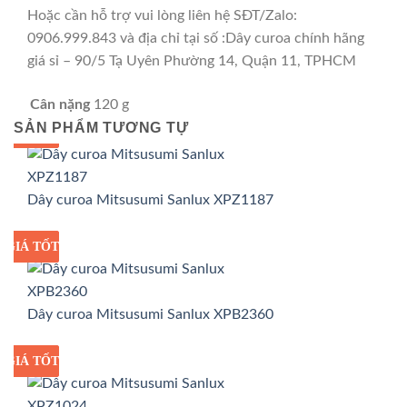
Hoặc cần hỗ trợ vui lòng liên hệ SĐT/Zalo:
0906.999.843 và địa chỉ tại số :Dây curoa chính hãng
giá sỉ – 90/5 Tạ Uyên Phường 14, Quận 11, TPHCM
Cân nặng
120 g
SẢN PHẨM TƯƠNG TỰ
GIÁ TỐT
GIÁ SỈ
Dây curoa Mitsusumi Sanlux XPZ1187
GIÁ TỐT
GIÁ SỈ
Dây curoa Mitsusumi Sanlux XPB2360
GIÁ TỐT
GIÁ SỈ