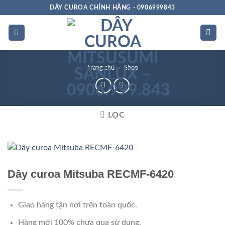
Bỏ
DÂY CUROA CHÍNH HÃNG - 0906999843
qua
nội
dung
Trang chủ
»
Shop
LỌC
Chất
lượng
Dây curoa Mitsuba RECMF-6420
Giao hàng tận nơi trên toàn quốc.
Hàng mới 100% chưa qua sử dụng.