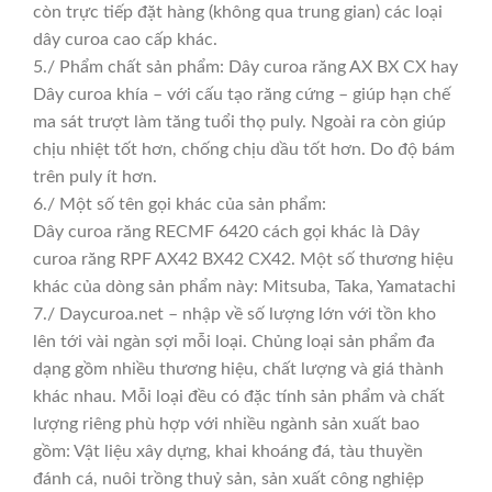
còn trực tiếp đặt hàng (không qua trung gian) các loại
dây curoa cao cấp khác.
5./ Phẩm chất sản phẩm: Dây curoa răng AX BX CX hay
Dây curoa khía – với cấu tạo răng cứng – giúp hạn chế
ma sát trượt làm tăng tuổi thọ puly. Ngoài ra còn giúp
chịu nhiệt tốt hơn, chống chịu dầu tốt hơn. Do độ bám
trên puly ít hơn.
6./ Một số tên gọi khác của sản phẩm:
Dây curoa răng RECMF 6420 cách gọi khác là Dây
curoa răng RPF AX42 BX42 CX42. Một số thương hiệu
khác của dòng sản phẩm này: Mitsuba, Taka, Yamatachi
7./ Daycuroa.net – nhập về số lượng lớn với tồn kho
lên tới vài ngàn sợi mỗi loại. Chủng loại sản phẩm đa
dạng gồm nhiều thương hiệu, chất lượng và giá thành
khác nhau. Mỗi loại đều có đặc tính sản phẩm và chất
lượng riêng phù hợp với nhiều ngành sản xuất bao
gồm: Vật liệu xây dựng, khai khoáng đá, tàu thuyền
đánh cá, nuôi trồng thuỷ sản, sản xuất công nghiệp