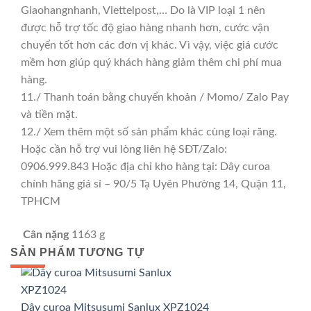
Giaohangnhanh, Viettelpost,… Do là VIP loại 1 nên
được hỗ trợ tốc độ giao hàng nhanh hơn, cước vận
chuyển tốt hơn các đơn vị khác. Vì vậy, việc giá cước
mềm hơn giúp quý khách hàng giảm thêm chi phí mua
hàng.
11./ Thanh toán bằng chuyển khoản / Momo/ Zalo Pay
và tiền mặt.
12./ Xem thêm một số sản phẩm khác cùng loại răng.
Hoặc cần hỗ trợ vui lòng liên hệ SĐT/Zalo:
0906.999.843 Hoặc địa chỉ kho hàng tại: Dây curoa
chính hãng giá sỉ – 90/5 Tạ Uyên Phường 14, Quận 11,
TPHCM
Cân nặng
1163 g
SẢN PHẨM TƯƠNG TỰ
GIÁ TỐT
GIÁ SỈ
Dây curoa Mitsusumi Sanlux XPZ1024