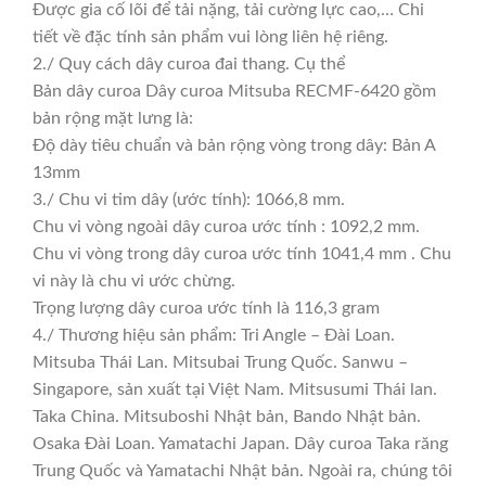
Được gia cố lõi để tải nặng, tải cường lực cao,… Chi
tiết về đặc tính sản phẩm vui lòng liên hệ riêng.
2./ Quy cách dây curoa đai thang. Cụ thể
Bản dây curoa Dây curoa Mitsuba RECMF-6420 gồm
bản rộng mặt lưng là:
Độ dày tiêu chuẩn và bản rộng vòng trong dây: Bản A
13mm
3./ Chu vi tim dây (ước tính): 1066,8 mm.
Chu vi vòng ngoài dây curoa ước tính : 1092,2 mm.
Chu vi vòng trong dây curoa ước tính 1041,4 mm . Chu
vi này là chu vi ước chừng.
Trọng lượng dây curoa ước tính là 116,3 gram
4./ Thương hiệu sản phẩm: Tri Angle – Đài Loan.
Mitsuba Thái Lan. Mitsubai Trung Quốc. Sanwu –
Singapore, sản xuất tại Việt Nam. Mitsusumi Thái lan.
Taka China. Mitsuboshi Nhật bản, Bando Nhật bản.
Osaka Đài Loan. Yamatachi Japan. Dây curoa Taka răng
Trung Quốc và Yamatachi Nhật bản. Ngoài ra, chúng tôi