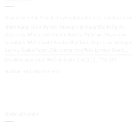
Daycuroa.net
là đơn vị chuyên phân phối các loại dây curoa
chính hãng. Giá sỉ từ các thương hiệu hàng đầu thế giới.
Dây curoa Mitsusumi Sanlux Robota Thái Lan. Dây curoa
Yamatachi Mitsuboshi Bando Nhật bản. Dây curoa Tri Angle
Sanwu Osaka Fusan. Dây curoa răng Taka Lyndon Brand...
Địa điểm giao dịch: 90/5 Tạ Uyên P. 4 Q.11, TP.HCM
Hotline:
+84 906 999 843
Nhóm sản phẩm