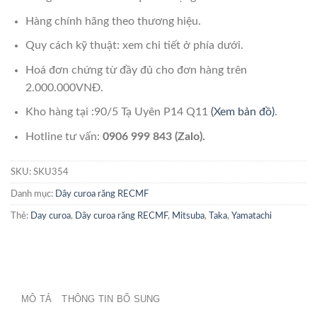
Hàng chính hãng theo thương hiệu.
Quy cách kỹ thuật: xem chi tiết ở phía dưới.
Hoá đơn chứng từ đầy đủ cho đơn hàng trên
2.000.000VNĐ.
Kho hàng tại :90/5 Tạ Uyên P14 Q11
(Xem bản đồ)
.
Hotline tư vấn:
0906 999 843 (Zalo).
SKU:
SKU354
Danh mục:
Dây curoa răng RECMF
Thẻ:
Day curoa
,
Dây curoa răng RECMF
,
Mitsuba
,
Taka
,
Yamatachi
MÔ TẢ
THÔNG TIN BỔ SUNG