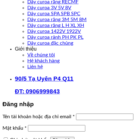
Dây curoa răng RECMF
Dây curoa 3V 5V 8V
Dây curoa SPA SPB SPC
Dây curoa răng 3M 5M 8M
Dây curoa răng L H XL XH
Dây curoa 1422V 1922V
Dây curoa rảnh PH PK PL
Dây curoa đặc chủng
Giới thiệu
Về chúng tôi
Hệ khách hàng
Liên hệ
90/5 Tạ Uyên P4 Q11
ĐT: 0906999843
Đăng nhập
Bắt
Tên tài khoản hoặc địa chỉ email
*
buộc
Bắt
Mật khẩu
*
buộc