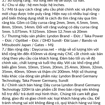
3./ Số lượng răng : vui lòng liên hệ để được tư vấn.
4./ Chu vi dây : hệ mm hoặc hệ inches.
5./ Mô tả quy cách răng: yêu cầu phải chính xác và phù hợp
mới chạy được trên puly răng. Hiện nay có nhiều loại răng –
phổ biến thông dụng nhất là cách đo tim răng này qua tim
răng kia. Gồm có Dây curoa răng 2mm, 3mm, 4.5mm, 5mm,
8mm, 10mm, 14mm. Đối với răng vuông có dây curoa răng
5mm. 5.075mm. 9.525mm. 10mm 12.7mm và 20mm
5./ Thương hiệu sản phẩm: Lyndon Brand – Đức / Taka Power
– Đức / Optibel – Đức / DHD Sundt- Đài Loan / Bando và
Mitsuboshi Japan / Gates – Mỹ.
7./ Bản rộng dây : Daycuroa.net – nhập về số lượng lớn với
khổ rộng lên đến 450mm và dùng máy CNC cắt chính xác bản
rộng theo yêu cầu của khách hàng. Đảm bảo tối ưu về độ
chính xác, chất lượng và tuổi thọ dây. Với các khổ rộng phổ
biến gồm 5mm, 10mm, 15mm, 20mm, 25.4mm, 30mm, 32mm,
35mm, 40mm, 50mm và thậm chí 200mm. Một số thương
hiệu khác của dòng sản phẩm này: Lyndon Brand Germany
Technology, Taka Power Germany, Sundt
8./ Chính sách bán hàng: Dây curoa Lyndon Brand Germany
Technology 320H là sản phẩm cắt theo bản rộng nên không
hỗ trợ đổi/ trả dưới mọi hình thức. Chúng tôi cam kết giao
đúng, giao đủ và giao chính xác loại khách hàng yêu cầu. Để
tránh nhưng sai xót không đáng có, quý khách hàng vui lòng