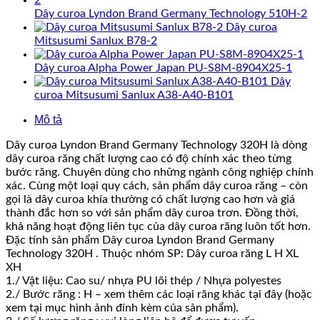
Dây curoa Lyndon Brand Germany Technology 510H-2
Dây curoa
Mitsusumi Sanlux B78-2
Dây curoa Alpha Power Japan PU-S8M-8904X25-1
Dây
curoa Mitsusumi Sanlux A38-A40-B101
Mô tả
Dây curoa Lyndon Brand Germany Technology 320H là dòng
dây curoa răng chất lượng cao có độ chính xác theo từng
bước răng. Chuyên dùng cho những ngành công nghiệp chính
xác. Cùng một loại quy cách, sản phẩm dây curoa răng – còn
gọi là dây curoa khía thường có chất lượng cao hơn và giá
thành đắc hơn so với sản phẩm dây curoa trơn. Đồng thời,
khả năng hoạt động liên tục của dây curoa răng luôn tốt hơn.
Đặc tính sản phẩm Dây curoa Lyndon Brand Germany
Technology 320H . Thuộc nhóm SP: Dây curoa răng L H XL
XH
1./ Vật liệu: Cao su/ nhựa PU lõi thép / Nhựa polyestes
2./ Bước răng : H – xem thêm các loại răng khác tại đây (hoặc
xem tại mục hình ảnh đính kèm của sản phẩm).