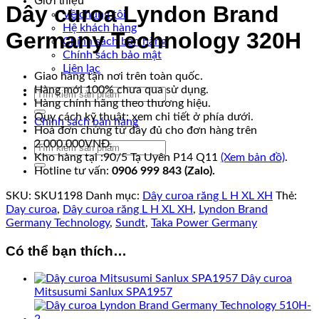
Giới thiệu
Dây curoa Lyndon Brand
Về chúng tôi
Hệ khách hàng
Germany Technology 320H
Chính sách bán hàng
Chính sách bảo mật
Liên lạc
Giao hàng tận nơi trên toàn quốc.
Hàng mới 100% chưa qua sử dụng.
Tìm
Hàng chính hãng theo thương hiệu.
kiếm:
Quy cách kỹ thuật: xem chi tiết ở phía dưới.
Chính sách bán hàng
Hoá đơn chứng từ đầy đủ cho đơn hàng trên
2.000.000VNĐ.
Tìm
Kho hàng tại :90/5 Tạ Uyên P14 Q11
(Xem bản đồ)
.
kiếm:
Hotline tư vấn:
0906 999 843 (Zalo).
SKU:
SKU1198
Danh mục:
Dây curoa răng L H XL XH
Thẻ:
Day curoa
,
Dây curoa răng L H XL XH
,
Lyndon Brand
Germany Technology
,
Sundt
,
Taka Power Germany
Có thể bạn thích…
Dây curoa
Mitsusumi Sanlux SPA1957