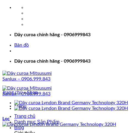
Bỏ
qua
nội
dung
Dây curoa chính hãng - 0906999843
Bản đồ
Dây curoa chính hãng - 0906999843
Trang chủ
»
Shop
Menu
Trang chủ
Lọc
Danh mục Sản Phẩm
Blog