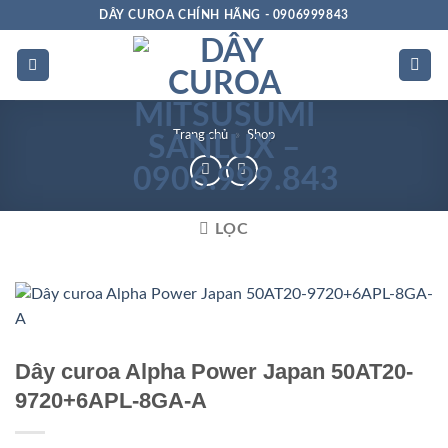
Bỏ
DÂY CUROA CHÍNH HÃNG - 0906999843
qua
nội
dung
Trang chủ
»
Shop
LỌC
Cao Cấp
Dây curoa Alpha Power Japan 50AT20-
9720+6APL-8GA-A