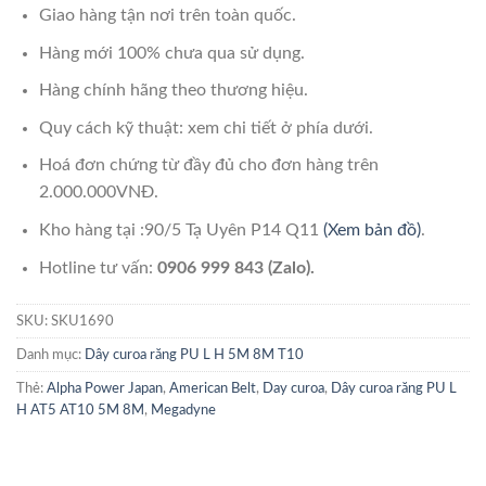
Giao hàng tận nơi trên toàn quốc.
Hàng mới 100% chưa qua sử dụng.
Hàng chính hãng theo thương hiệu.
Quy cách kỹ thuật: xem chi tiết ở phía dưới.
Hoá đơn chứng từ đầy đủ cho đơn hàng trên
2.000.000VNĐ.
Kho hàng tại :90/5 Tạ Uyên P14 Q11
(Xem bản đồ)
.
Hotline tư vấn:
0906 999 843 (Zalo).
SKU:
SKU1690
Danh mục:
Dây curoa răng PU L H 5M 8M T10
Thẻ:
Alpha Power Japan
,
American Belt
,
Day curoa
,
Dây curoa răng PU L
H AT5 AT10 5M 8M
,
Megadyne