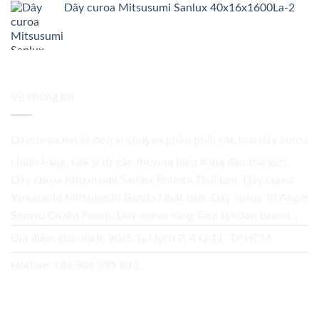
Dây curoa Mitsusumi Sanlux 40x16x1600La-2
Về chúng tôi
Daycuroa.net
là đơn vị chuyên phân phối các loại dây curoa
chính hãng. Giá sỉ từ các thương hiệu hàng đầu thế giới.
Dây curoa Mitsusumi Sanlux Robota Thái Lan. Dây curoa
Yamatachi Mitsuboshi Bando Nhật bản. Dây curoa Tri Angle
Sanwu Osaka Fusan. Dây curoa răng Taka Lyndon Brand...
Địa điểm giao dịch: 90/5 Tạ Uyên P. 4 Q.11, TP.HCM
Hotline:
+84 906 999 843