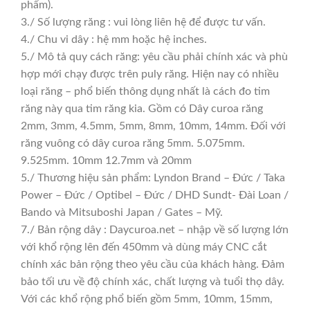
phẩm).
3./ Số lượng răng : vui lòng liên hệ để được tư vấn.
4./ Chu vi dây : hệ mm hoặc hệ inches.
5./ Mô tả quy cách răng: yêu cầu phải chính xác và phù
hợp mới chạy được trên puly răng. Hiện nay có nhiều
loại răng – phổ biến thông dụng nhất là cách đo tim
răng này qua tim răng kia. Gồm có Dây curoa răng
2mm, 3mm, 4.5mm, 5mm, 8mm, 10mm, 14mm. Đối với
răng vuông có dây curoa răng 5mm. 5.075mm.
9.525mm. 10mm 12.7mm và 20mm
5./ Thương hiệu sản phẩm: Lyndon Brand – Đức / Taka
Power – Đức / Optibel – Đức / DHD Sundt- Đài Loan /
Bando và Mitsuboshi Japan / Gates – Mỹ.
7./ Bản rộng dây : Daycuroa.net – nhập về số lượng lớn
với khổ rộng lên đến 450mm và dùng máy CNC cắt
chính xác bản rộng theo yêu cầu của khách hàng. Đảm
bảo tối ưu về độ chính xác, chất lượng và tuổi thọ dây.
Với các khổ rộng phổ biến gồm 5mm, 10mm, 15mm,