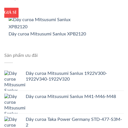
GIÁ TỐT
GIÁ SỈ
Dây curoa Mitsusumi Sanlux XPB2120
Sản phẩm ưu đãi
Dây curoa Mitsusumi Sanlux 1922V300-
1922V340-1922V320
Dây curoa Mitsusumi Sanlux M41-M46-M48
Dây curoa Taka Power Germany STD-477-S3M-
2