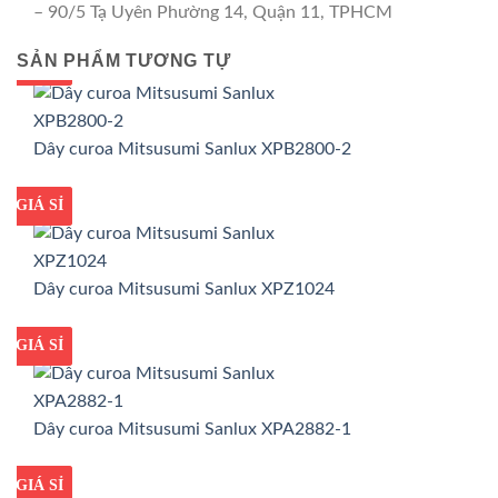
– 90/5 Tạ Uyên Phường 14, Quận 11, TPHCM
SẢN PHẨM TƯƠNG TỰ
GIÁ TỐT
GIÁ SỈ
Dây curoa Mitsusumi Sanlux XPB2800-2
GIÁ TỐT
GIÁ SỈ
Dây curoa Mitsusumi Sanlux XPZ1024
GIÁ TỐT
GIÁ SỈ
Dây curoa Mitsusumi Sanlux XPA2882-1
GIÁ TỐT
GIÁ SỈ