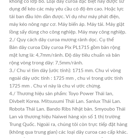
không có lớp bố. Loại dây curoa đặc biệt này được sử
dụng để kéo các máy yêu cầu có độ êm cao. Hoặc lực
tải ban đầu lớn dần được. Ví dụ như máy phát điện,
máy kéo nông ngư cơ. Máy biến áp. Máy tải. Máy giặt
lồng sấy dùng cho công nghiệp. Máy may công nghiệp.
2./ Quy cách dây curoa mương rảnh dọc. Cụ thể
Bản dây curoa Dây curoa Pix PL1715 gồm bản rộng
mặt lưng là: 4,7mm/rảnh. Độ dày tiêu chuẩn và bản
rộng vòng trong dây: 7,5mm/rảnh.
3./ Chu vi tim dây (ước tính): 1715 mm. Chu vi vòng
ngoài dây ước tính : 1725 mm , chu vi trong ước tính
1725 mm . Chu vi này là chu vi ước chừng.
4./ Thương hiệu sản phẩm: Toyo Power Thái lan,
Divbelt Korea. Mitsusumi Thái Lan. Sanlux Thái Lan.
Robota Thái Lan. Bando Ribs Nhật bản. Smyoubo Thái
Lan và thương hiệu Naiwei hàng xịn số 1 thị trường
Trung Quốc. Ngoài ra, chúng tôi còn trực tiếp đặt hàng
(không qua trung gian) các loại dây curoa cao cấp khác.