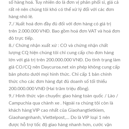
số hàng hoá. Tuy nhiên do là đơn vị phân phối sỉ, giá cả
rất rẻ nên chúng tôi khó có thể xử lý đổi với các đơn
hàng nhỏ lẻ.
7./ Xuất hoá đơn đầy đủ đối với đơn hàng có giá trị
trên 2.000.000 VNĐ. Bao gồm hoá đơn VAT và hoá đơn
đỏ trực tiếp.
8./ Chứng nhận xuất xứ : CO và chứng nhận chất
lượng CQ hiện chúng tôi chỉ cung cấp cho đơn hàng
lớn với giá trị trên 200.000.000 VNĐ. Do tình trạng làm
giả CO/CQ nên Daycuroa.net xin phép không cung cấp
bản photo dưới mọi hình thức. Chỉ cấp 1 bản chính
thức cho các đơn hàng đạt đủ doanh số tối thiểu
200.000.000 VNĐ (Hai trăm triệu đồng).
9./ Hình thức vận chuyển: giao hàng toàn quốc / Lào /
Campuchia qua chành xe . Ngoài ra chúng tôi còn là
khách hàng VIP cao nhất của Giaohangtietkiem,
Giaohangnhanh, Viettelpost,… Do là VIP loại 1 nên
được hỗ trợ tốc độ giao hàng nhanh hơn, cước vận