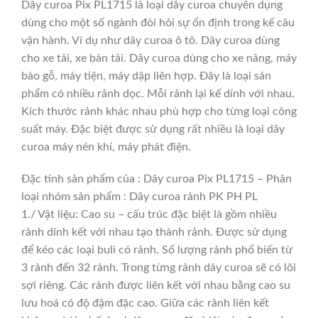
Dây curoa Pix PL1715 là loại dây curoa chuyên dụng
dùng cho một số ngành đòi hỏi sự ổn định trong kế câu
vận hành. Ví dụ như dây curoa ô tô. Dây curoa dùng
cho xe tải, xe bản tải. Dây curoa dùng cho xe nâng, máy
bào gỗ, máy tiện, máy dập liên hợp. Đây là loại sản
phẩm có nhiều rảnh dọc. Mỗi rảnh lại kế dính với nhau.
Kích thước rảnh khác nhau phù hợp cho từng loại công
suất máy. Đặc biệt được sử dụng rất nhiều là loại dây
curoa máy nén khí, máy phát điện.
Đặc tính sản phẩm của : Dây curoa Pix PL1715 – Phân
loại nhóm sản phẩm : Dây curoa rảnh PK PH PL
1./ Vật liệu: Cao su – cấu trúc đặc biệt là gồm nhiều
rảnh dính kết với nhau tạo thành rảnh. Được sử dụng
để kéo các loại buli có rảnh. Số lượng rảnh phổ biến từ
3 rảnh đến 32 rảnh. Trong từng rảnh dây curoa sẽ có lõi
sợi riêng. Các rảnh được liên kết với nhau bằng cao su
lưu hoá có độ đậm đặc cao. Giữa các rảnh liên kết