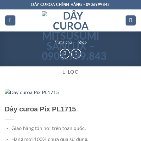
Bỏ
DÂY CUROA CHÍNH HÃNG - 0906999843
qua
nội
dung
Trang chủ
»
Shop
LỌC
Rảnh dọc
Dây curoa Pix PL1715
Giao hàng tận nơi trên toàn quốc.
Hàng mới 100% chưa qua sử dụng.