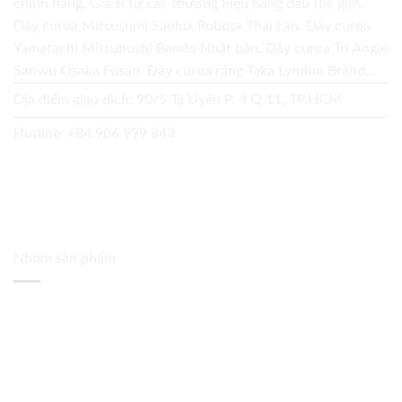
chính hãng. Giá sỉ từ các thương hiệu hàng đầu thế giới.
Dây curoa Mitsusumi Sanlux Robota Thái Lan. Dây curoa
Yamatachi Mitsuboshi Bando Nhật bản. Dây curoa Tri Angle
Sanwu Osaka Fusan. Dây curoa răng Taka Lyndon Brand...
Địa điểm giao dịch: 90/5 Tạ Uyên P. 4 Q.11, TP.HCM
Hotline:
+84 906 999 843
Nhóm sản phẩm