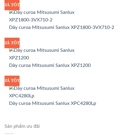
GIÁ TỐT
GIÁ SỈ
Dây curoa Mitsusumi Sanlux XPZ1800-3VX710-2
GIÁ TỐT
GIÁ SỈ
Dây curoa Mitsusumi Sanlux XPZ1200
GIÁ TỐT
GIÁ SỈ
Dây curoa Mitsusumi Sanlux XPC4280Lp
Sản phẩm ưu đãi