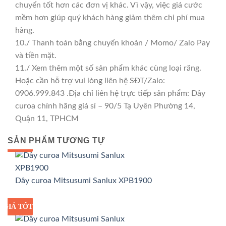
chuyển tốt hơn các đơn vị khác. Vì vậy, việc giá cước
mềm hơn giúp quý khách hàng giảm thêm chi phí mua
hàng.
10./ Thanh toán bằng chuyển khoản / Momo/ Zalo Pay
và tiền mặt.
11./ Xem thêm một số sản phẩm khác cùng loại răng.
Hoặc cần hỗ trợ vui lòng liên hệ SĐT/Zalo:
0906.999.843 .Địa chỉ liên hệ trực tiếp sản phẩm: Dây
curoa chính hãng giá sỉ – 90/5 Tạ Uyên Phường 14,
Quận 11, TPHCM
SẢN PHẨM TƯƠNG TỰ
GIÁ TỐT
GIÁ SỈ
Dây curoa Mitsusumi Sanlux XPB1900
GIÁ TỐT
GIÁ SỈ