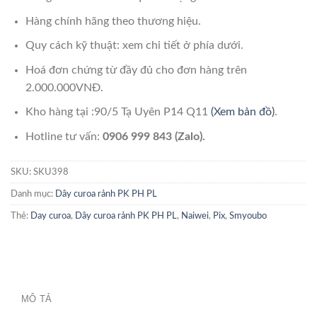
Hàng chính hãng theo thương hiệu.
Quy cách kỹ thuật: xem chi tiết ở phía dưới.
Hoá đơn chứng từ đầy đủ cho đơn hàng trên
2.000.000VNĐ.
Kho hàng tại :90/5 Tạ Uyên P14 Q11
(Xem bản đồ)
.
Hotline tư vấn:
0906 999 843 (Zalo).
SKU:
SKU398
Danh mục:
Dây curoa rảnh PK PH PL
Thẻ:
Day curoa
,
Dây curoa rảnh PK PH PL
,
Naiwei
,
Pix
,
Smyoubo
MÔ TẢ