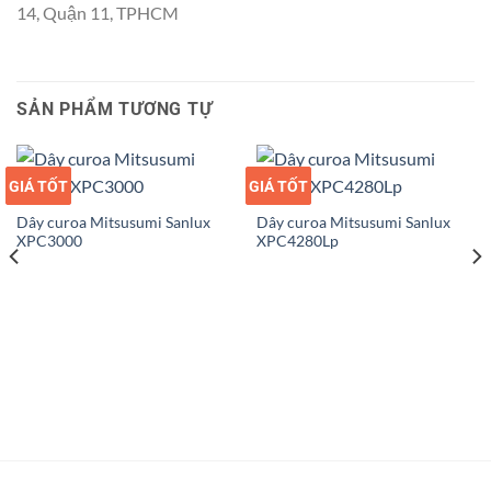
14, Quận 11, TPHCM
SẢN PHẨM TƯƠNG TỰ
GIÁ TỐT
GIÁ SỈ
GIÁ TỐT
GIÁ SỈ
Dây curoa Mitsusumi Sanlux
Dây curoa Mitsusumi Sanlux
XPC3000
XPC4280Lp