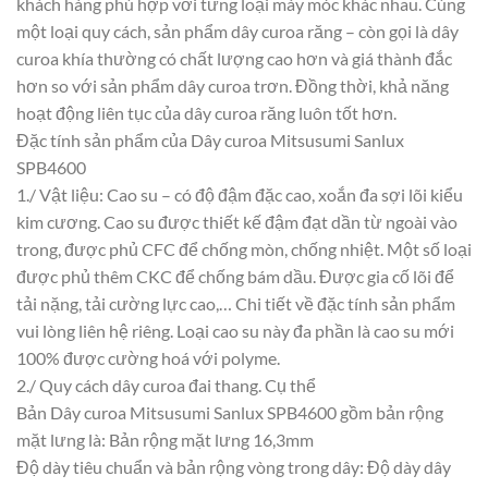
khách hàng phù hợp với từng loại máy móc khác nhau. Cùng
một loại quy cách, sản phẩm dây curoa răng – còn gọi là dây
curoa khía thường có chất lượng cao hơn và giá thành đắc
hơn so với sản phẩm dây curoa trơn. Đồng thời, khả năng
hoạt động liên tục của dây curoa răng luôn tốt hơn.
Đặc tính sản phẩm của Dây curoa Mitsusumi Sanlux
SPB4600
1./ Vật liệu: Cao su – có độ đậm đặc cao, xoắn đa sợi lõi kiểu
kim cương. Cao su được thiết kế đậm đạt dần từ ngoài vào
trong, được phủ CFC để chống mòn, chống nhiệt. Một số loại
được phủ thêm CKC để chống bám dầu. Được gia cố lõi để
tải nặng, tải cường lực cao,… Chi tiết về đặc tính sản phẩm
vui lòng liên hệ riêng. Loại cao su này đa phần là cao su mới
100% được cường hoá với polyme.
2./ Quy cách dây curoa đai thang. Cụ thể
Bản Dây curoa Mitsusumi Sanlux SPB4600 gồm bản rộng
mặt lưng là: Bản rộng mặt lưng 16,3mm
Độ dày tiêu chuẩn và bản rộng vòng trong dây: Độ dày dây