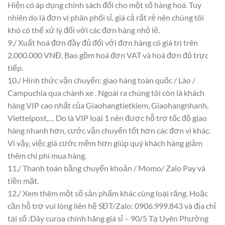
Hiện có áp dụng chính sách đổi cho một số hàng hoá. Tuy
nhiên do là đơn vị phân phối sỉ, giá cả rất rẻ nên chúng tôi
khó có thể xử lý đổi với các đơn hàng nhỏ lẻ.
9./ Xuất hoá đơn đầy đủ đối với đơn hàng có giá trị trên
2.000.000 VNĐ. Bao gồm hoá đơn VAT và hoá đơn đỏ trực
tiếp.
10./ Hình thức vận chuyển: giao hàng toàn quốc / Lào /
Campuchia qua chành xe . Ngoài ra chúng tôi còn là khách
hàng VIP cao nhất của Giaohangtietkiem, Giaohangnhanh,
Viettelpost,… Do là VIP loại 1 nên được hỗ trợ tốc độ giao
hàng nhanh hơn, cước vận chuyển tốt hơn các đơn vị khác.
Vì vậy, việc giá cước mềm hơn giúp quý khách hàng giảm
thêm chi phí mua hàng.
11./ Thanh toán bằng chuyển khoản / Momo/ Zalo Pay và
tiền mặt.
12./ Xem thêm một số sản phẩm khác cùng loại răng. Hoặc
cần hỗ trợ vui lòng liên hệ SĐT/Zalo: 0906.999.843 và địa chỉ
tại số :Dây curoa chính hãng giá sỉ – 90/5 Tạ Uyên Phường