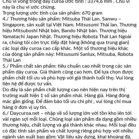
Chu vi vòng trong dây curoa ước tính : 3374,6 mm . Chu vi
này là chu vi ước chừng.
Trọng lượng ước tính của sản phẩm: 670 gram
4./ Thương hiệu sản phẩm: Mitsuba Thái Lan. Sanwu –
Singapore, sản xuất tại Việt Nam. Mitsusumi Thái lan. Thương
hiệu Mitsuboshi Nhật bản, Bando Nhật bản. Thương hiệu
Yamatachi Japan Nhật. Thương hiệu Robota Thái Lan Ngoài
ra, chúng tôi còn trực tiếp đặt hàng (không qua trung gian)
các loại dây curoa cao cấp khác. Một số thương hiệu khác
của dòng sản phẩm này: Mitsusumi Sanlux, Mitsuba, Robota
Thái Lan
5./ Phẩm chất sản phẩm: tiêu chuẩn cao nhất trong các sản
phẩm dây curoa. Giá thành cũng cao hơn. Để lựa chọn được
phẩm chất tối ưu và phù hợp với giá thành tuổi thọ. Vui lòng
liên hệ để được tư vấn.
Do đây là sản phẩm chất lượng cao nên hiện nay trên thị
trường xuất hiện 1 số sản phẩm nhái. Hàng giả. Hàng đóng
mác gần giống. Để đảm bảo tối ưu chi phí , vui lòng chỉ mua
hàng ở đơn vị uy tín.
6./ Daycuroa.net – nhập về số lượng lớn với tồn kho lên tới
vài ngàn sợi mỗi loại. Chủng loại sản phẩm đa dạng gồm nhiều
thương hiệu, chất lượng và giá thành khác nhau. Mỗi loại đều
có đặc tính sản phẩm và chất lượng riêng phù hợp với nhiều
ngành sản xuất bao gồm: Vật liệu xây dựng, khai khoáng đá,