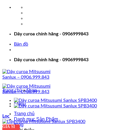
Bỏ
qua
nội
dung
Dây curoa chính hãng - 0906999843
Bản đồ
Dây curoa chính hãng - 0906999843
Trang chủ
»
Shop
Menu
Trang chủ
Lọc
Danh mục Sản Phẩm
Blog
GIÁ SỈ