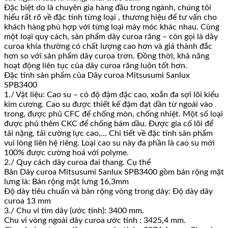
Đặc biệt do là chuyên gia hàng đầu trong ngành, chúng tôi
hiểu rất rõ về đặc tính từng loại , thương hiệu để tư vấn cho
khách hàng phù hợp với từng loại máy móc khác nhau. Cùng
một loại quy cách, sản phẩm dây curoa răng – còn gọi là dây
curoa khía thường có chất lượng cao hơn và giá thành đắc
hơn so với sản phẩm dây curoa trơn. Đồng thời, khả năng
hoạt động liên tục của dây curoa răng luôn tốt hơn.
Đặc tính sản phẩm của Dây curoa Mitsusumi Sanlux
SPB3400
1./ Vật liệu: Cao su – có độ đậm đặc cao, xoắn đa sợi lõi kiểu
kim cương. Cao su được thiết kế đậm đạt dần từ ngoài vào
trong, được phủ CFC để chống mòn, chống nhiệt. Một số loại
được phủ thêm CKC để chống bám dầu. Được gia cố lõi để
tải nặng, tải cường lực cao,… Chi tiết về đặc tính sản phẩm
vui lòng liên hệ riêng. Loại cao su này đa phần là cao su mới
100% được cường hoá với polyme.
2./ Quy cách dây curoa đai thang. Cụ thể
Bản Dây curoa Mitsusumi Sanlux SPB3400 gồm bản rộng mặt
lưng là: Bản rộng mặt lưng 16,3mm
Độ dày tiêu chuẩn và bản rộng vòng trong dây: Độ dày dây
curoa 13 mm
3./ Chu vi tim dây (ước tính): 3400 mm.
Chu vi vòng ngoài dây curoa ước tính : 3425,4 mm.