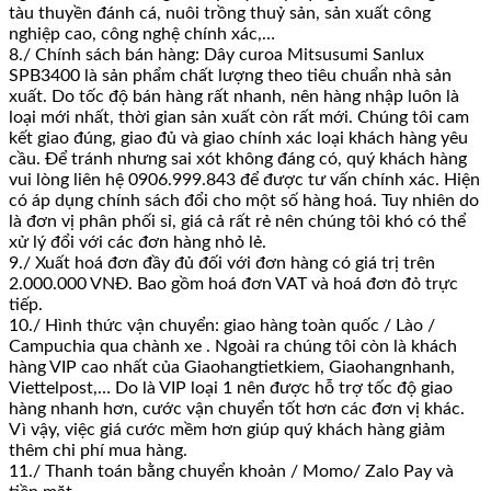
tàu thuyền đánh cá, nuôi trồng thuỷ sản, sản xuất công
nghiệp cao, công nghệ chính xác,…
8./ Chính sách bán hàng: Dây curoa Mitsusumi Sanlux
SPB3400 là sản phẩm chất lượng theo tiêu chuẩn nhà sản
xuất. Do tốc độ bán hàng rất nhanh, nên hàng nhập luôn là
loại mới nhất, thời gian sản xuất còn rất mới. Chúng tôi cam
kết giao đúng, giao đủ và giao chính xác loại khách hàng yêu
cầu. Để tránh nhưng sai xót không đáng có, quý khách hàng
vui lòng liên hệ 0906.999.843 để được tư vấn chính xác. Hiện
có áp dụng chính sách đổi cho một số hàng hoá. Tuy nhiên do
là đơn vị phân phối sỉ, giá cả rất rẻ nên chúng tôi khó có thể
xử lý đổi với các đơn hàng nhỏ lẻ.
9./ Xuất hoá đơn đầy đủ đối với đơn hàng có giá trị trên
2.000.000 VNĐ. Bao gồm hoá đơn VAT và hoá đơn đỏ trực
tiếp.
10./ Hình thức vận chuyển: giao hàng toàn quốc / Lào /
Campuchia qua chành xe . Ngoài ra chúng tôi còn là khách
hàng VIP cao nhất của Giaohangtietkiem, Giaohangnhanh,
Viettelpost,… Do là VIP loại 1 nên được hỗ trợ tốc độ giao
hàng nhanh hơn, cước vận chuyển tốt hơn các đơn vị khác.
Vì vậy, việc giá cước mềm hơn giúp quý khách hàng giảm
thêm chi phí mua hàng.
11./ Thanh toán bằng chuyển khoản / Momo/ Zalo Pay và