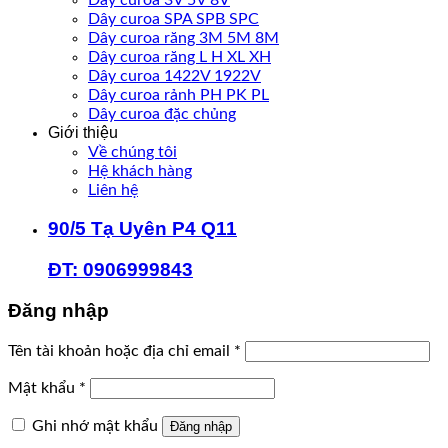
Dây curoa SPA SPB SPC
Dây curoa răng 3M 5M 8M
Dây curoa răng L H XL XH
Dây curoa 1422V 1922V
Dây curoa rảnh PH PK PL
Dây curoa đặc chủng
Giới thiệu
Về chúng tôi
Hệ khách hàng
Liên hệ
90/5 Tạ Uyên P4 Q11
ĐT: 0906999843
Đăng nhập
Bắt
Tên tài khoản hoặc địa chỉ email
*
buộc
Bắt
Mật khẩu
*
buộc
Ghi nhớ mật khẩu
Đăng nhập