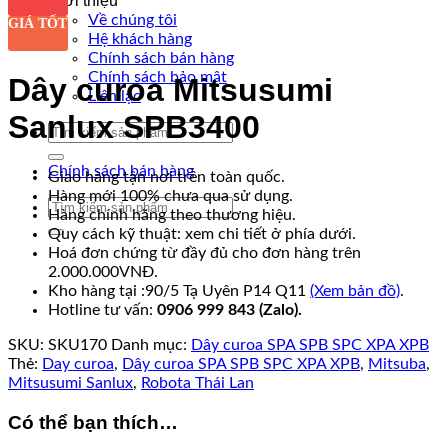
Giới thiệu
Về chúng tôi
GIÁ TỐT
Hệ khách hàng
Chính sách bán hàng
Chính sách bảo mật
Dây curoa Mitsusumi
Liên lạc
Sanlux SPB3400
Tìm
kiếm:
Chính sách bán hàng
Giao hàng tận nơi trên toàn quốc.
Hàng mới 100% chưa qua sử dụng.
Tìm
Hàng chính hãng theo thương hiệu.
kiếm:
Quy cách kỹ thuật: xem chi tiết ở phía dưới.
Hoá đơn chứng từ đầy đủ cho đơn hàng trên
2.000.000VNĐ.
Kho hàng tại :90/5 Tạ Uyên P14 Q11
(Xem bản đồ)
.
Hotline tư vấn:
0906 999 843 (Zalo).
SKU:
SKU170
Danh mục:
Dây curoa SPA SPB SPC XPA XPB
Thẻ:
Day curoa
,
Dây curoa SPA SPB SPC XPA XPB
,
Mitsuba
,
Mitsusumi Sanlux
,
Robota Thái Lan
Có thể bạn thích…