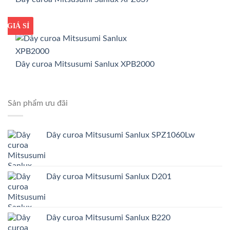
GIÁ TỐT
GIÁ SỈ
Dây curoa Mitsusumi Sanlux XPB2000
Sản phẩm ưu đãi
Dây curoa Mitsusumi Sanlux SPZ1060Lw
Dây curoa Mitsusumi Sanlux D201
Dây curoa Mitsusumi Sanlux B220