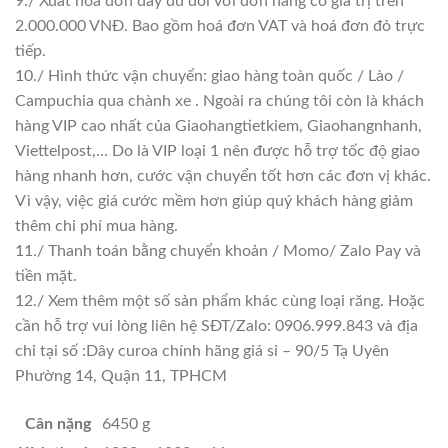
9./ Xuất hoá đơn đầy đủ đối với đơn hàng có giá trị trên
2.000.000 VNĐ. Bao gồm hoá đơn VAT và hoá đơn đỏ trực
tiếp.
10./ Hình thức vận chuyển: giao hàng toàn quốc / Lào /
Campuchia qua chành xe . Ngoài ra chúng tôi còn là khách
hàng VIP cao nhất của Giaohangtietkiem, Giaohangnhanh,
Viettelpost,… Do là VIP loại 1 nên được hỗ trợ tốc độ giao
hàng nhanh hơn, cước vận chuyển tốt hơn các đơn vị khác.
Vì vậy, việc giá cước mềm hơn giúp quý khách hàng giảm
thêm chi phí mua hàng.
11./ Thanh toán bằng chuyển khoản / Momo/ Zalo Pay và
tiền mặt.
12./ Xem thêm một số sản phẩm khác cùng loại răng. Hoặc
cần hỗ trợ vui lòng liên hệ SĐT/Zalo: 0906.999.843 và địa
chỉ tại số :Dây curoa chính hãng giá sỉ – 90/5 Tạ Uyên
Phường 14, Quận 11, TPHCM
Cân nặng
6450 g