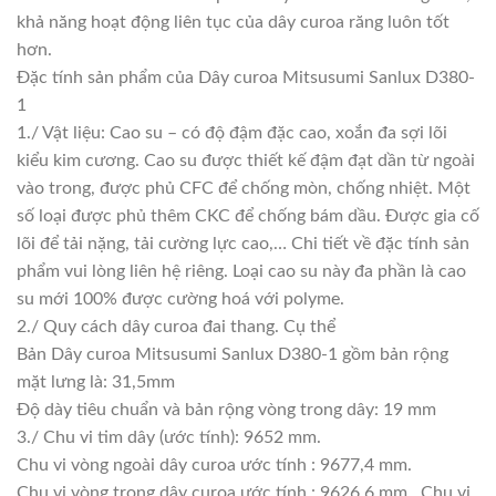
khả năng hoạt động liên tục của dây curoa răng luôn tốt
hơn.
Đặc tính sản phẩm của Dây curoa Mitsusumi Sanlux D380-
1
1./ Vật liệu: Cao su – có độ đậm đặc cao, xoắn đa sợi lõi
kiểu kim cương. Cao su được thiết kế đậm đạt dần từ ngoài
vào trong, được phủ CFC để chống mòn, chống nhiệt. Một
số loại được phủ thêm CKC để chống bám dầu. Được gia cố
lõi để tải nặng, tải cường lực cao,… Chi tiết về đặc tính sản
phẩm vui lòng liên hệ riêng. Loại cao su này đa phần là cao
su mới 100% được cường hoá với polyme.
2./ Quy cách dây curoa đai thang. Cụ thể
Bản Dây curoa Mitsusumi Sanlux D380-1 gồm bản rộng
mặt lưng là: 31,5mm
Độ dày tiêu chuẩn và bản rộng vòng trong dây: 19 mm
3./ Chu vi tim dây (ước tính): 9652 mm.
Chu vi vòng ngoài dây curoa ước tính : 9677,4 mm.
Chu vi vòng trong dây curoa ước tính : 9626,6 mm . Chu vi