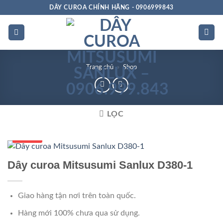
Bỏ
DÂY CUROA CHÍNH HÃNG - 0906999843
qua
nội
dung
Trang chủ
»
Shop
LỌC
Số 1 VN
Dây curoa Mitsusumi Sanlux D380-1
Giao hàng tận nơi trên toàn quốc.
Hàng mới 100% chưa qua sử dụng.