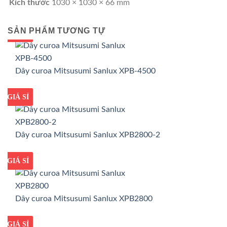
Kích thước
1030 × 1030 × 66 mm
SẢN PHẨM TƯƠNG TỰ
GIÁ TỐT
GIÁ SỈ
Dây curoa Mitsusumi Sanlux XPB-4500
GIÁ TỐT
GIÁ SỈ
Dây curoa Mitsusumi Sanlux XPB2800-2
GIÁ TỐT
GIÁ SỈ
Dây curoa Mitsusumi Sanlux XPB2800
GIÁ TỐT
GIÁ SỈ