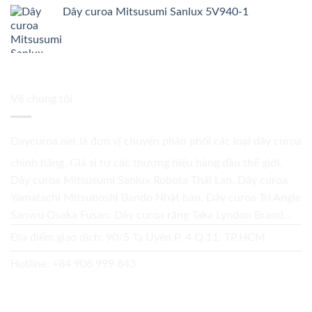
Dây curoa Mitsusumi Sanlux 5V940-1
Về chúng tôi
Daycuroa.net
là đơn vị chuyên phân phối các loại dây curoa
chính hãng. Giá sỉ từ các thương hiệu hàng đầu thế giới.
Dây curoa Mitsusumi Sanlux Robota Thái Lan. Dây curoa
Yamatachi Mitsuboshi Bando Nhật bản. Dây curoa Tri Angle
Sanwu Osaka Fusan. Dây curoa răng Taka Lyndon Brand...
Địa điểm giao dịch: 90/5 Tạ Uyên P. 4 Q.11, TP.HCM
Hotline:
+84 906 999 843