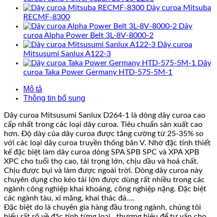
Dây curoa Mitsuba
RECMF-8300
Dây
curoa Alpha Power Belt 3L-8V-8000-2
Dây curoa
Mitsusumi Sanlux A122-3
Dây
curoa Taka Power Germany HTD-575-5M-1
Mô tả
Thông tin bổ sung
Dây curoa Mitsusumi Sanlux D264-1 là dòng dây curoa cao
cấp nhất trong các loại dây curoa. Tiêu chuẩn sản xuất cao
hơn. Độ dày của dây curoa được tăng cường từ 25-35% so
với các loại dây curoa truyền thống bản V. Nhờ đặc tính thiết
kế đặc biệt làm dây curoa dòng SPA SPB SPC và XPA XPB
XPC cho tuổi thọ cao, tải trọng lớn, chịu dầu và hoá chất.
Chịu được bụi và làm được ngoài trời. Dòng dây curoa này
chuyên dụng cho kéo tải lớn được dùng rất nhiều trong các
ngành công nghiệp khai khoáng, công nghiệp nặng. Đặc biệt
các ngành tàu, xi măng, khai thác đá….
Đặc biệt do là chuyên gia hàng đầu trong ngành, chúng tôi
hiểu rất rõ về đặc tính từng loại , thương hiệu để tư vấn cho