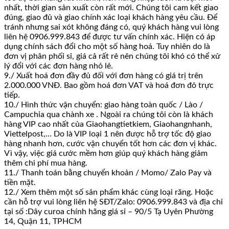
nhất, thời gian sản xuất còn rất mới. Chúng tôi cam kết giao
đúng, giao đủ và giao chính xác loại khách hàng yêu cầu. Để
tránh nhưng sai xót không đáng có, quý khách hàng vui lòng
liên hệ 0906.999.843 để được tư vấn chính xác. Hiện có áp
dụng chính sách đổi cho một số hàng hoá. Tuy nhiên do là
đơn vị phân phối sỉ, giá cả rất rẻ nên chúng tôi khó có thể xử
lý đổi với các đơn hàng nhỏ lẻ.
9./ Xuất hoá đơn đầy đủ đối với đơn hàng có giá trị trên
2.000.000 VNĐ. Bao gồm hoá đơn VAT và hoá đơn đỏ trực
tiếp.
10./ Hình thức vận chuyển: giao hàng toàn quốc / Lào /
Campuchia qua chành xe . Ngoài ra chúng tôi còn là khách
hàng VIP cao nhất của Giaohangtietkiem, Giaohangnhanh,
Viettelpost,… Do là VIP loại 1 nên được hỗ trợ tốc độ giao
hàng nhanh hơn, cước vận chuyển tốt hơn các đơn vị khác.
Vì vậy, việc giá cước mềm hơn giúp quý khách hàng giảm
thêm chi phí mua hàng.
11./ Thanh toán bằng chuyển khoản / Momo/ Zalo Pay và
tiền mặt.
12./ Xem thêm một số sản phẩm khác cùng loại răng. Hoặc
cần hỗ trợ vui lòng liên hệ SĐT/Zalo: 0906.999.843 và địa chỉ
tại số :Dây curoa chính hãng giá sỉ – 90/5 Tạ Uyên Phường
14, Quận 11, TPHCM