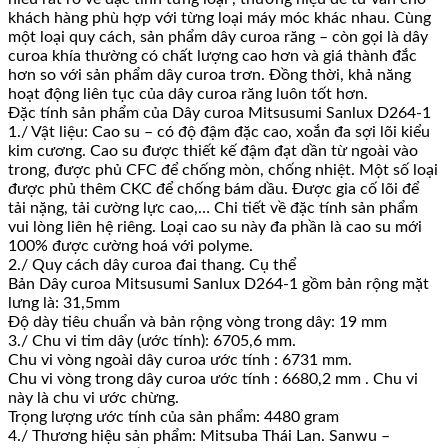
khách hàng phù hợp với từng loại máy móc khác nhau. Cùng
một loại quy cách, sản phẩm dây curoa răng – còn gọi là dây
curoa khía thường có chất lượng cao hơn và giá thành đắc
hơn so với sản phẩm dây curoa trơn. Đồng thời, khả năng
hoạt động liên tục của dây curoa răng luôn tốt hơn.
Đặc tính sản phẩm của Dây curoa Mitsusumi Sanlux D264-1
1./ Vật liệu: Cao su – có độ đậm đặc cao, xoắn đa sợi lõi kiểu
kim cương. Cao su được thiết kế đậm đạt dần từ ngoài vào
trong, được phủ CFC để chống mòn, chống nhiệt. Một số loại
được phủ thêm CKC để chống bám dầu. Được gia cố lõi để
tải nặng, tải cường lực cao,… Chi tiết về đặc tính sản phẩm
vui lòng liên hệ riêng. Loại cao su này đa phần là cao su mới
100% được cường hoá với polyme.
2./ Quy cách dây curoa đai thang. Cụ thể
Bản Dây curoa Mitsusumi Sanlux D264-1 gồm bản rộng mặt
lưng là: 31,5mm
Độ dày tiêu chuẩn và bản rộng vòng trong dây: 19 mm
3./ Chu vi tim dây (ước tính): 6705,6 mm.
Chu vi vòng ngoài dây curoa ước tính : 6731 mm.
Chu vi vòng trong dây curoa ước tính : 6680,2 mm . Chu vi
này là chu vi ước chừng.
Trọng lượng ước tính của sản phẩm: 4480 gram
4./ Thương hiệu sản phẩm: Mitsuba Thái Lan. Sanwu –