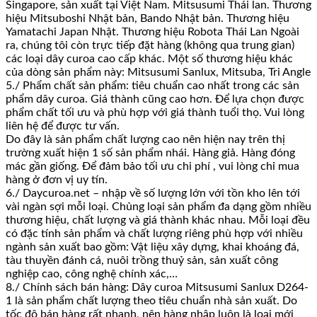
Singapore, sản xuất tại Việt Nam. Mitsusumi Thái lan. Thương
hiệu Mitsuboshi Nhật bản, Bando Nhật bản. Thương hiệu
Yamatachi Japan Nhật. Thương hiệu Robota Thái Lan Ngoài
ra, chúng tôi còn trực tiếp đặt hàng (không qua trung gian)
các loại dây curoa cao cấp khác. Một số thương hiệu khác
của dòng sản phẩm này: Mitsusumi Sanlux, Mitsuba, Tri Angle
5./ Phẩm chất sản phẩm: tiêu chuẩn cao nhất trong các sản
phẩm dây curoa. Giá thành cũng cao hơn. Để lựa chọn được
phẩm chất tối ưu và phù hợp với giá thành tuổi thọ. Vui lòng
liên hệ để được tư vấn.
Do đây là sản phẩm chất lượng cao nên hiện nay trên thị
trường xuất hiện 1 số sản phẩm nhái. Hàng giả. Hàng đóng
mác gần giống. Để đảm bảo tối ưu chi phí , vui lòng chỉ mua
hàng ở đơn vị uy tín.
6./ Daycuroa.net – nhập về số lượng lớn với tồn kho lên tới
vài ngàn sợi mỗi loại. Chủng loại sản phẩm đa dạng gồm nhiều
thương hiệu, chất lượng và giá thành khác nhau. Mỗi loại đều
có đặc tính sản phẩm và chất lượng riêng phù hợp với nhiều
ngành sản xuất bao gồm: Vật liệu xây dựng, khai khoáng đá,
tàu thuyền đánh cá, nuôi trồng thuỷ sản, sản xuất công
nghiệp cao, công nghệ chính xác,…
8./ Chính sách bán hàng: Dây curoa Mitsusumi Sanlux D264-
1 là sản phẩm chất lượng theo tiêu chuẩn nhà sản xuất. Do
tốc độ bán hàng rất nhanh, nên hàng nhập luôn là loại mới