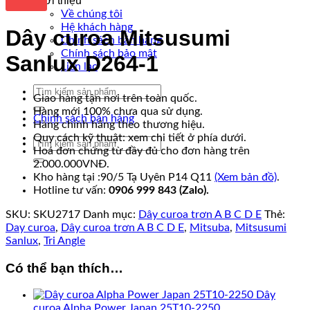
Giới thiệu
Về chúng tôi
Hệ khách hàng
Dây curoa Mitsusumi
Chính sách bán hàng
Chính sách bảo mật
Sanlux D264-1
Liên lạc
Tìm
Giao hàng tận nơi trên toàn quốc.
kiếm:
Hàng mới 100% chưa qua sử dụng.
Chính sách bán hàng
Hàng chính hãng theo thương hiệu.
Quy cách kỹ thuật: xem chi tiết ở phía dưới.
Tìm
Hoá đơn chứng từ đầy đủ cho đơn hàng trên
kiếm:
2.000.000VNĐ.
Kho hàng tại :90/5 Tạ Uyên P14 Q11
(Xem bản đồ)
.
Hotline tư vấn:
0906 999 843 (Zalo).
SKU:
SKU2717
Danh mục:
Dây curoa trơn A B C D E
Thẻ:
Day curoa
,
Dây curoa trơn A B C D E
,
Mitsuba
,
Mitsusumi
Sanlux
,
Tri Angle
Có thể bạn thích…
Dây
curoa Alpha Power Japan 25T10-2250