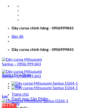
Bỏ
qua
nội
dung
Dây curoa chính hãng - 0906999843
Bản đồ
Dây curoa chính hãng - 0906999843
Trang chủ
»
Shop
Menu
Trang chủ
Lọc
Danh mục Sản Phẩm
Blog
Số 1 VN