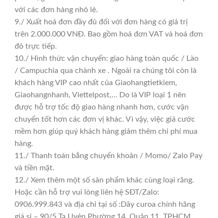
với các đơn hàng nhỏ lẻ.
9./ Xuất hoá đơn đầy đủ đối với đơn hàng có giá trị
trên 2.000.000 VNĐ. Bao gồm hoá đơn VAT và hoá đơn
đỏ trực tiếp.
10./ Hình thức vận chuyển: giao hàng toàn quốc / Lào
/ Campuchia qua chành xe . Ngoài ra chúng tôi còn là
khách hàng VIP cao nhất của Giaohangtietkiem,
Giaohangnhanh, Viettelpost,… Do là VIP loại 1 nên
được hỗ trợ tốc độ giao hàng nhanh hơn, cước vận
chuyển tốt hơn các đơn vị khác. Vì vậy, việc giá cước
mềm hơn giúp quý khách hàng giảm thêm chi phí mua
hàng.
11./ Thanh toán bằng chuyển khoản / Momo/ Zalo Pay
và tiền mặt.
12./ Xem thêm một số sản phẩm khác cùng loại răng.
Hoặc cần hỗ trợ vui lòng liên hệ SĐT/Zalo:
0906.999.843 và địa chỉ tại số :Dây curoa chính hãng
giá sỉ – 90/5 Tạ Uyên Phường 14, Quận 11, TPHCM