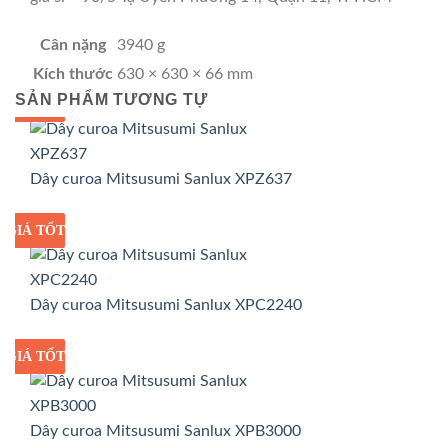
Cân nặng
3940 g
Kích thước
630 × 630 × 66 mm
SẢN PHẨM TƯƠNG TỰ
GIÁ TỐT
GIÁ SỈ
Dây curoa Mitsusumi Sanlux XPZ637
GIÁ TỐT
GIÁ SỈ
Dây curoa Mitsusumi Sanlux XPC2240
GIÁ TỐT
GIÁ SỈ
Dây curoa Mitsusumi Sanlux XPB3000