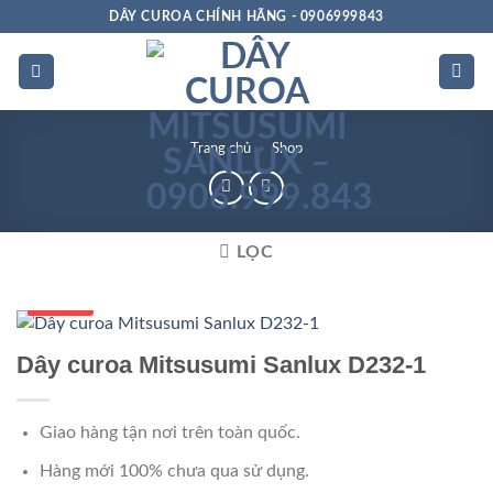
Bỏ
DÂY CUROA CHÍNH HÃNG - 0906999843
qua
nội
dung
Trang chủ
»
Shop
LỌC
Số 1 VN
Dây curoa Mitsusumi Sanlux D232-1
Giao hàng tận nơi trên toàn quốc.
Hàng mới 100% chưa qua sử dụng.