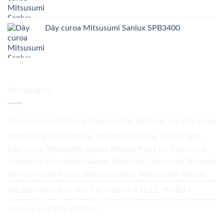
Dây curoa Mitsusumi Sanlux SPB3400
Về chúng tôi
Daycuroa.net
là đơn vị chuyên phân phối các loại dây curoa
chính hãng. Giá sỉ từ các thương hiệu hàng đầu thế giới.
Dây curoa Mitsusumi Sanlux Robota Thái Lan. Dây curoa
Yamatachi Mitsuboshi Bando Nhật bản. Dây curoa Tri Angle
Sanwu Osaka Fusan. Dây curoa răng Taka Lyndon Brand...
Địa điểm giao dịch: 90/5 Tạ Uyên P. 4 Q.11, TP.HCM
Hotline:
+84 906 999 843