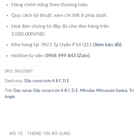
Hàng chính hãng theo thương hiệu.
Quy cách kỹ thuật: xem chi tiết ở phía dưới.
Hoá đơn chứng từ đầy đủ cho đơn hàng trên
2.000.000VNĐ.
Kho hàng tại :90/5 Tạ Uyên P14 Q11
(Xem bản đồ)
.
Hotline tư vấn:
0906 999 843 (Zalo).
SKU:
SKU2687
Danh mục:
Dây curoa trơn A B C D E
Thẻ:
Day curoa
,
Dây curoa trơn A B C D E
,
Mitsuba
,
Mitsusumi Sanlux
,
Tri
Angle
MÔ TẢ
THÔNG TIN BỔ SUNG