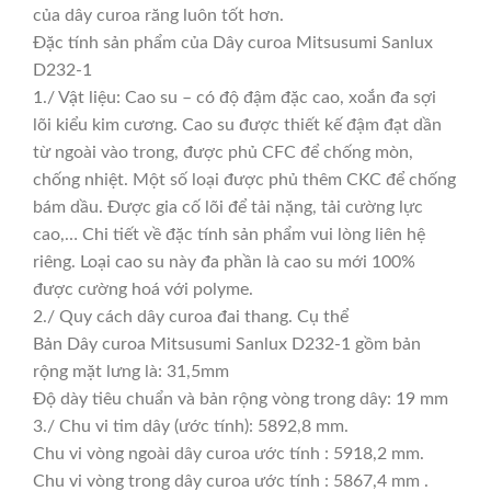
của dây curoa răng luôn tốt hơn.
Đặc tính sản phẩm của Dây curoa Mitsusumi Sanlux
D232-1
1./ Vật liệu: Cao su – có độ đậm đặc cao, xoắn đa sợi
lõi kiểu kim cương. Cao su được thiết kế đậm đạt dần
từ ngoài vào trong, được phủ CFC để chống mòn,
chống nhiệt. Một số loại được phủ thêm CKC để chống
bám dầu. Được gia cố lõi để tải nặng, tải cường lực
cao,… Chi tiết về đặc tính sản phẩm vui lòng liên hệ
riêng. Loại cao su này đa phần là cao su mới 100%
được cường hoá với polyme.
2./ Quy cách dây curoa đai thang. Cụ thể
Bản Dây curoa Mitsusumi Sanlux D232-1 gồm bản
rộng mặt lưng là: 31,5mm
Độ dày tiêu chuẩn và bản rộng vòng trong dây: 19 mm
3./ Chu vi tim dây (ước tính): 5892,8 mm.
Chu vi vòng ngoài dây curoa ước tính : 5918,2 mm.
Chu vi vòng trong dây curoa ước tính : 5867,4 mm .