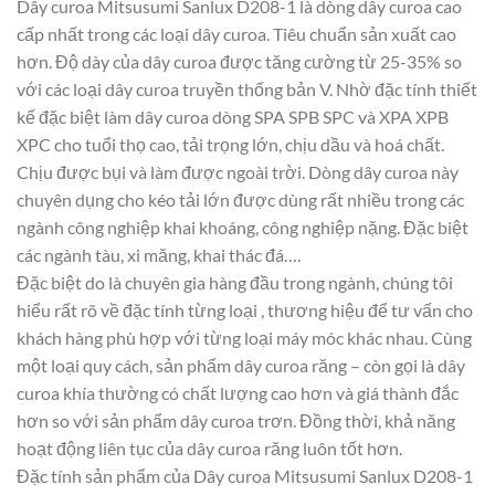
Dây curoa Mitsusumi Sanlux D208-1 là dòng dây curoa cao
cấp nhất trong các loại dây curoa. Tiêu chuẩn sản xuất cao
hơn. Độ dày của dây curoa được tăng cường từ 25-35% so
với các loại dây curoa truyền thống bản V. Nhờ đặc tính thiết
kế đặc biệt làm dây curoa dòng SPA SPB SPC và XPA XPB
XPC cho tuổi thọ cao, tải trọng lớn, chịu dầu và hoá chất.
Chịu được bụi và làm được ngoài trời. Dòng dây curoa này
chuyên dụng cho kéo tải lớn được dùng rất nhiều trong các
ngành công nghiệp khai khoáng, công nghiệp nặng. Đặc biệt
các ngành tàu, xi măng, khai thác đá….
Đặc biệt do là chuyên gia hàng đầu trong ngành, chúng tôi
hiểu rất rõ về đặc tính từng loại , thương hiệu để tư vấn cho
khách hàng phù hợp với từng loại máy móc khác nhau. Cùng
một loại quy cách, sản phẩm dây curoa răng – còn gọi là dây
curoa khía thường có chất lượng cao hơn và giá thành đắc
hơn so với sản phẩm dây curoa trơn. Đồng thời, khả năng
hoạt động liên tục của dây curoa răng luôn tốt hơn.
Đặc tính sản phẩm của Dây curoa Mitsusumi Sanlux D208-1