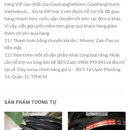
hàng VIP cao nhất của Giaohangtietkiem, Giaohangnhanh,
Viettelpost,… Do là VIP loại 1 nên được hỗ trợ tốc độ giao
hàng nhanh hơn, cước vận chuyển tốt hơn các đơn vị khác.
Vì vậy, việc giá cước mềm hơn giúp quý khách hàng giảm
thêm chi phí mua hàng.
11./ Thanh toán bằng chuyển khoản / Momo/ Zalo Pay và
tiền mặt.
12./ Xem thêm một số sản phẩm khác cùng loại răng. Hoặc
cần hỗ trợ vui lòng liên hệ SĐT/Zalo: 0906.999.843 và địa chỉ
tại số :Dây curoa chính hãng giá sỉ – 90/5 Tạ Uyên Phường
14, Quận 11, TPHCM
SẢN PHẨM TƯƠNG TỰ