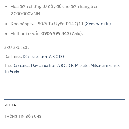
Hoá đơn chứng từ đầy đủ cho đơn hàng trên
2.000.000VNĐ.
Kho hàng tại :90/5 Tạ Uyên P14 Q11
(Xem bản đồ)
.
Hotline tư vấn:
0906 999 843 (Zalo).
SKU:
SKU2637
Danh mục:
Dây curoa trơn A B C D E
Thẻ:
Day curoa
,
Dây curoa trơn A B C D E
,
Mitsuba
,
Mitsusumi Sanlux
,
Tri Angle
MÔ TẢ
THÔNG TIN BỔ SUNG