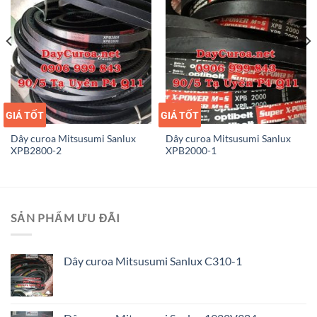
GIÁ TỐT
GIÁ SỈ
GIÁ TỐT
GIÁ SỈ
Dây curoa Mitsusumi Sanlux
Dây curoa Mitsusumi Sanlux
XPB2800-2
XPB2000-1
SẢN PHẨM ƯU ĐÃI
Dây curoa Mitsusumi Sanlux C310-1