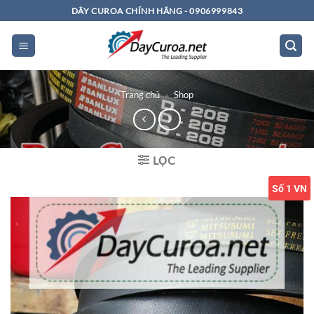
Bỏ
DÂY CUROA CHÍNH HÃNG - 0906999843
qua
nội
dung
Trang chủ
»
Shop
LỌC
Số 1 VN