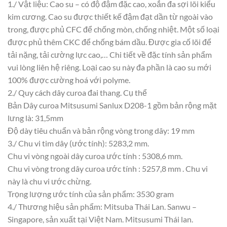
1./ Vật liệu: Cao su – có độ đậm đặc cao, xoắn đa sợi lõi kiểu
kim cương. Cao su được thiết kế đậm đạt dần từ ngoài vào
trong, được phủ CFC để chống mòn, chống nhiệt. Một số loại
được phủ thêm CKC để chống bám dầu. Được gia cố lõi để
tải nặng, tải cường lực cao,… Chi tiết về đặc tính sản phẩm
vui lòng liên hệ riêng. Loại cao su này đa phần là cao su mới
100% được cường hoá với polyme.
2./ Quy cách dây curoa đai thang. Cụ thể
Bản Dây curoa Mitsusumi Sanlux D208-1 gồm bản rộng mặt
lưng là: 31,5mm
Độ dày tiêu chuẩn và bản rộng vòng trong dây: 19 mm
3./ Chu vi tim dây (ước tính): 5283,2 mm.
Chu vi vòng ngoài dây curoa ước tính : 5308,6 mm.
Chu vi vòng trong dây curoa ước tính : 5257,8 mm . Chu vi
này là chu vi ước chừng.
Trọng lượng ước tính của sản phẩm: 3530 gram
4./ Thương hiệu sản phẩm: Mitsuba Thái Lan. Sanwu –
Singapore, sản xuất tại Việt Nam. Mitsusumi Thái lan.