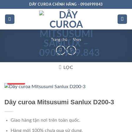
Bỏ
DÂY CUROA CHÍNH HÃNG - 0906999843
qua
nội
dung
Trang chủ
»
Shop
LỌC
Số 1 VN
Dây curoa Mitsusumi Sanlux D200-3
Giao hàng tận nơi trên toàn quốc.
Hàng mới 100% chưa qua sử dụng.