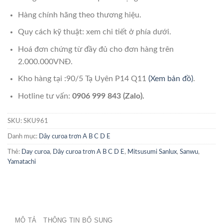
Hàng chính hãng theo thương hiệu.
Quy cách kỹ thuật: xem chi tiết ở phía dưới.
Hoá đơn chứng từ đầy đủ cho đơn hàng trên
2.000.000VNĐ.
Kho hàng tại :90/5 Tạ Uyên P14 Q11
(Xem bản đồ)
.
Hotline tư vấn:
0906 999 843 (Zalo).
SKU:
SKU961
Danh mục:
Dây curoa trơn A B C D E
Thẻ:
Day curoa
,
Dây curoa trơn A B C D E
,
Mitsusumi Sanlux
,
Sanwu
,
Yamatachi
MÔ TẢ
THÔNG TIN BỔ SUNG