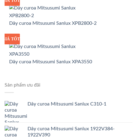
GIÁ TỐT
GIÁ SỈ
Dây curoa Mitsusumi Sanlux XPB2800-2
GIÁ TỐT
GIÁ SỈ
Dây curoa Mitsusumi Sanlux XPA3550
Sản phẩm ưu đãi
Dây curoa Mitsusumi Sanlux C310-1
Dây curoa Mitsusumi Sanlux 1922V384-
1922V390