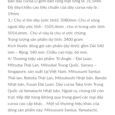
Bản dây curoa D gồm bản rộng mặt lưng là: 31,5mm.
Độ dày/chiều cao tiêu chuẩn của dây curoa này là :
19mm
3./ Chu vi tim dây (ước tính): 5080mm. Chu vi vòng
ngoài dây ước tính : 5105,4mm , chu vi trong ước tính
5054,6mm . Chu vi này là chu vi ước chừng.
Trọng lượng sản phẩm dự tính: 3400 gram
Kích thước đóng gói sản phẩm (dự tính): gồm Dài 540
mm – Rộng: 540 mm. Chiều cao hộp: 66 mm.
4/ Thương hiệu sản phẩm: Tri Angle – Đài Loan.
Mitsuba Thái Lan. Mitsubai Trung Quốc. Sanwu –
Singapore, sản xuất tại Việt Nam. Mitsusumi Sanlux
Thái lan, Robota Thái Lan. Mitsuboshi Nhật bản, Bando
Nhật bản. Fusan Đài Loan. Dây curoa Taka trơn Trung
Quốc và Yamatachi Nhật bản. Ngoài ra, chúng tôi còn
trực tiếp đặt hàng (không qua trung gian) các loại dây
curoa cao cấp khác. . Một số thương hiệu khác của
dòng sản phẩm này: Mitsusumi Sanlux, Yamatachi,