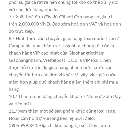
phối sỉ, giá cả rất rẻ nên chúng tôi khó có thể xử lý đổi
với các đơn hàng nhỏ lẻ.
7./ Xuất hoá đơn đầy đủ đối với đơn hàng có giá trị
trên 2.000.000 VNĐ. Bao gồm hoá đơn VAT và hoá đơn
đỏ trực tiếp.
8./ Hình thức vận chuyển: giao hàng toàn quốc / Lào /
Campuchia qua chành xe . Ngoài ra chúng tôi còn là
khách hàng VIP cao nhất của Giaohangtietkiem,
Giaohangnhanh, Viettelpost,… Do là VIP loại 1 nên
được hỗ trợ tốc độ giao hàng nhanh hơn, cước vận
chuyển tốt hơn các đơn vị khác. Vì vậy, việc giá cước
mềm hơn giúp quý khách hàng giảm thêm chi phí mua
hàng.
10./ Thanh toán bằng chuyển khoản / Momo/ Zalo Pay
và tiền mặt.
11./ Xem thêm một số sản phẩm khác cùng loại răng.
Hoặc cần hỗ trợ vui lòng liên hệ SĐT/Zalo:
0906.999.843. Địa chỉ kho hàng tại số : Dây curoa