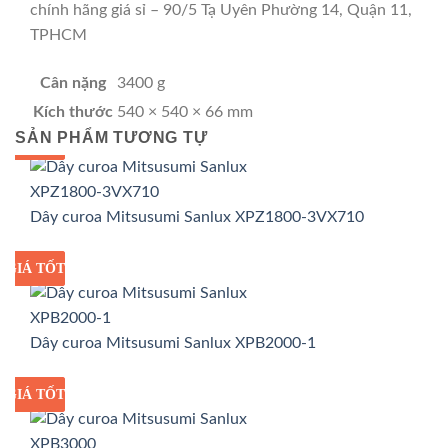
chính hãng giá sỉ – 90/5 Tạ Uyên Phường 14, Quận 11,
TPHCM
Cân nặng
3400 g
Kích thước
540 × 540 × 66 mm
SẢN PHẨM TƯƠNG TỰ
GIÁ TỐT
GIÁ SỈ
Dây curoa Mitsusumi Sanlux XPZ1800-3VX710
GIÁ TỐT
GIÁ SỈ
Dây curoa Mitsusumi Sanlux XPB2000-1
GIÁ TỐT
GIÁ SỈ