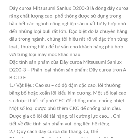
Dây curoa Mitsusumi Sanlux D200-3 là dòng dây curoa
răng chất lượng cao, phổ thông được sử dụng trong
hầu hết các ngành công nghiệp sản xuất từ ly hợp nhỏ
đến những loại buli rất lớn. Đặc biệt do là chuyên hàng
đầu trong ngành, chúng tôi hiểu rất rõ về đặc tính từng
loại , thương hiệu để tư vấn cho khách hàng phù hợp
với từng loại máy móc khác nhau.
Đặc tính sản phẩm của Dây curoa Mitsusumi Sanlux
D200-3 – Phân loại nhóm sản phẩm: Dây curoa trơn A
B C D E
1./ Vật liệu: Cao su – có độ đậm đặc cao, lõi thường
bằng bố hoặc xoắn lõi kiểu kim cương. Một số loại cao
su được thiết kế phủ CFC để chống mòn, chống nhiệt.
Một số loại được phủ thêm CKC để chống bám dầu.
Được gia cố lõi để tải nặng, tải cường lực cao,… Chi
tiết về đặc tính sản phẩm vui lòng liên hệ riêng.
2./ Quy cách dây curoa đai thang. Cụ thể