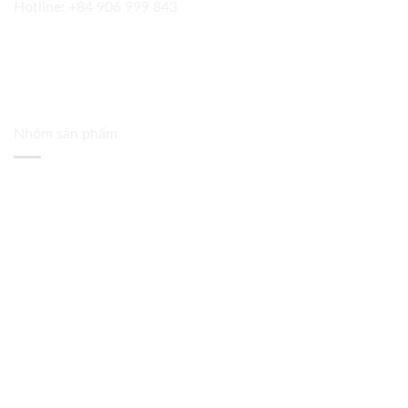
Hotline:
+84 906 999 843
Nhóm sản phẩm