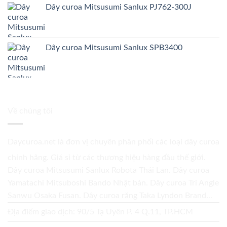
Dây curoa Mitsusumi Sanlux PJ762-300J
Dây curoa Mitsusumi Sanlux SPB3400
Về chúng tôi
Daycuroa.net
là đơn vị chuyên phân phối các loại dây curoa
chính hãng. Giá sỉ từ các thương hiệu hàng đầu thế giới.
Dây curoa Mitsusumi Sanlux Robota Thái Lan. Dây curoa
Yamatachi Mitsuboshi Bando Nhật bản. Dây curoa Tri Angle
Sanwu Osaka Fusan. Dây curoa răng Taka Lyndon Brand...
Địa điểm giao dịch: 90/5 Tạ Uyên P. 4 Q.11, TP.HCM