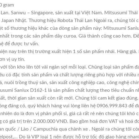
0 gram
Lan. Sanwu – Singapore, sản xuất tại Việt Nam. Mitsusumi Thái
apan Nhật. Thương hiệu Robota Thái Lan Ngoài ra, chúng tôi cò
Một số thương hiệu khác của dòng sản phẩm này: Mitsusumi Sanlu
 nhất trong các sản phẩm dây curoa. Giá thành cũng cao hơn. Đ
 hệ để được tư vấn.
iện nay trên thị trường xuất hiện 1 số sản phẩm nhái. Hàng gi
ơn vị uy tín.
với tồn kho lên tới vài ngàn sợi mỗi loại. Chủng loại sản phẩm 
đều có đặc tính sản phẩm và chất lượng riêng phù hợp với nhiều 
á, nuôi trồng thuỷ sản, sản xuất công nghiệp cao, công nghệ chí
usumi Sanlux D162-1 là sản phẩm chất lượng theo tiêu chuẩn nh
ất, thời gian sản xuất còn rất mới. Chúng tôi cam kết giao đúng,
ông đáng có, quý khách hàng vui lòng liên hệ 0906.999.843 để đ
hiên do là đơn vị phân phối sỉ, giá cả rất rẻ nên chúng tôi khó c
g có giá trị trên 2.000.000 VNĐ. Bao gồm hoá đơn VAT và hoá đơ
àn quốc / Lào / Campuchia qua chành xe . Ngoài ra chúng tôi cò
lpost,… Do là VIP loại 1 nên được hỗ trợ tốc độ giao hàng nha