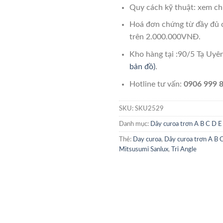
Quy cách kỹ thuật: xem chi
Hoá đơn chứng từ đầy đủ 
trên 2.000.000VNĐ.
Kho hàng tại :90/5 Tạ Uy
bản đồ)
.
Hotline tư vấn:
0906 999 8
SKU:
SKU2529
Danh mục:
Dây curoa trơn A B C D E
Thẻ:
Day curoa
,
Dây curoa trơn A B 
Mitsusumi Sanlux
,
Tri Angle