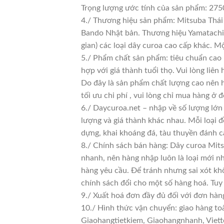
Trọng lượng ước tính của sản phẩm: 275
4./ Thương hiệu sản phẩm: Mitsuba Thái 
Bando Nhật bản. Thương hiệu Yamatachi J
gian) các loại dây curoa cao cấp khác. 
5./ Phẩm chất sản phẩm: tiêu chuẩn cao
hợp với giá thành tuổi thọ. Vui lòng liên
Do đây là sản phẩm chất lượng cao nên h
tối ưu chi phí , vui lòng chỉ mua hàng ở đ
6./ Daycuroa.net – nhập về số lượng lớn 
lượng và giá thành khác nhau. Mỗi loại 
dựng, khai khoáng đá, tàu thuyền đánh c
8./ Chính sách bán hàng: Dây curoa Mits
nhanh, nên hàng nhập luôn là loại mới nh
hàng yêu cầu. Để tránh nhưng sai xót kh
chính sách đổi cho một số hàng hoá. Tuy n
9./ Xuất hoá đơn đầy đủ đối với đơn hàn
10./ Hình thức vận chuyển: giao hàng to
Giaohangtietkiem, Giaohangnhanh, Viette