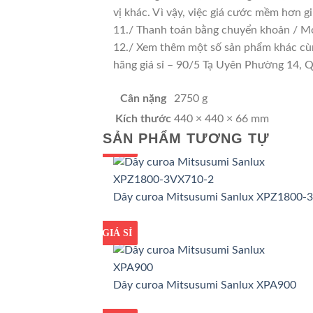
vị khác. Vì vậy, việc giá cước mềm hơn 
11./ Thanh toán bằng chuyển khoản / Mo
12./ Xem thêm một số sản phẩm khác cùng 
hãng giá sỉ – 90/5 Tạ Uyên Phường 14,
Cân nặng
2750 g
Kích thước
440 × 440 × 66 mm
SẢN PHẨM TƯƠNG TỰ
GIÁ TỐT
GIÁ SỈ
Dây curoa Mitsusumi Sanlux XPZ1800-
GIÁ TỐT
GIÁ SỈ
Dây curoa Mitsusumi Sanlux XPA900