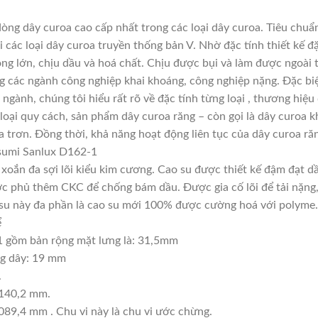
ng dây curoa cao cấp nhất trong các loại dây curoa. Tiêu chuẩ
các loại dây curoa truyền thống bản V. Nhờ đặc tính thiết kế 
ọng lớn, chịu dầu và hoá chất. Chịu được bụi và làm được ngoài
ng các ngành công nghiệp khai khoáng, công nghiệp nặng. Đặc biệ
 ngành, chúng tôi hiểu rất rõ về đặc tính từng loại , thương hiệ
oại quy cách, sản phẩm dây curoa răng – còn gọi là dây curoa k
 trơn. Đồng thời, khả năng hoạt động liên tục của dây curoa răn
sumi Sanlux D162-1
, xoắn đa sợi lõi kiểu kim cương. Cao su được thiết kế đậm đạt 
c phủ thêm CKC để chống bám dầu. Được gia cố lõi để tải nặng, t
ao su này đa phần là cao su mới 100% được cường hoá với polyme.
ể
 gồm bản rộng mặt lưng là: 31,5mm
ng dây: 19 mm
.
4140,2 mm.
089,4 mm . Chu vi này là chu vi ước chừng.