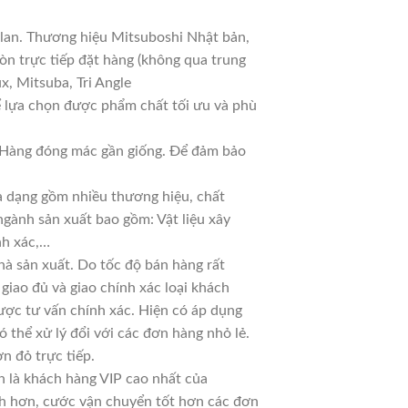
 lan. Thương hiệu Mitsuboshi Nhật bản,
n trực tiếp đặt hàng (không qua trung
x, Mitsuba, Tri Angle
ể lựa chọn được phẩm chất tối ưu và phù
ả. Hàng đóng mác gần giống. Để đảm bảo
đa dạng gồm nhiều thương hiệu, chất
ngành sản xuất bao gồm: Vật liệu xây
nh xác,…
à sản xuất. Do tốc độ bán hàng rất
 giao đủ và giao chính xác loại khách
ược tư vấn chính xác. Hiện có áp dụng
ó thể xử lý đổi với các đơn hàng nhỏ lẻ.
n đỏ trực tiếp.
n là khách hàng VIP cao nhất của
nh hơn, cước vận chuyển tốt hơn các đơn