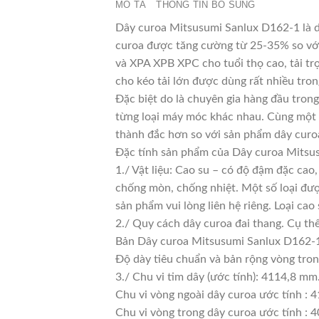
MÔ TẢ
THÔNG TIN BỔ SUNG
Dây curoa Mitsusumi Sanlux D162-1 là dò
curoa được tăng cường từ 25-35% so với 
và XPA XPB XPC cho tuổi thọ cao, tải tr
cho kéo tải lớn được dùng rất nhiều tro
Đặc biệt do là chuyên gia hàng đầu trong
từng loại máy móc khác nhau. Cùng một l
thành đắc hơn so với sản phẩm dây curoa
Đặc tính sản phẩm của Dây curoa Mitsu
1./ Vật liệu: Cao su – có độ đậm đặc cao
chống mòn, chống nhiệt. Một số loại đượ
sản phẩm vui lòng liên hệ riêng. Loại c
2./ Quy cách dây curoa đai thang. Cụ th
Bản Dây curoa Mitsusumi Sanlux D162-1
Độ dày tiêu chuẩn và bản rộng vòng tro
3./ Chu vi tim dây (ước tính): 4114,8 mm
Chu vi vòng ngoài dây curoa ước tính : 
Chu vi vòng trong dây curoa ước tính : 4