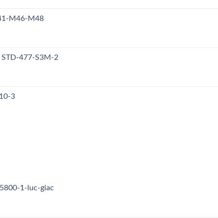
M41-M46-M48
y STD-477-S3M-2
10-3
5800-1-luc-giac