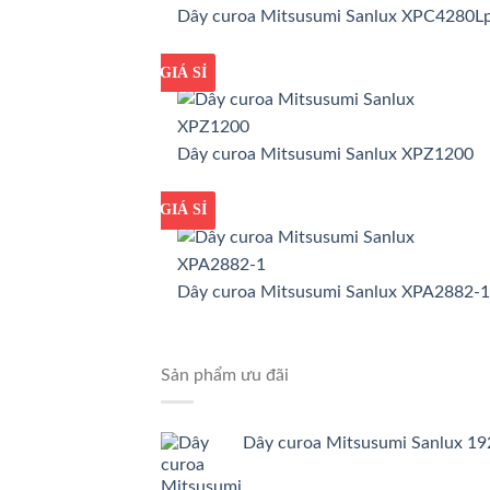
Dây curoa Mitsusumi Sanlux XPC4280L
GIÁ TỐT
GIÁ SỈ
Dây curoa Mitsusumi Sanlux XPZ1200
GIÁ TỐT
GIÁ SỈ
Dây curoa Mitsusumi Sanlux XPA2882-1
Sản phẩm ưu đãi
Dây curoa Mitsusumi Sanlux 