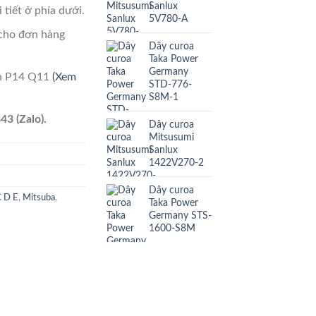
Sanlux
 tiết ở phía dưới.
5V780-A
cho đơn hàng
Dây curoa
Taka Power
Germany
ên P14 Q11
(Xem
STD-776-
S8M-1
43 (Zalo).
Dây curoa
Mitsusumi
Sanlux
1422V270-2
Dây curoa
C D E
,
Mitsuba
,
Taka Power
Germany STS-
1600-S8M