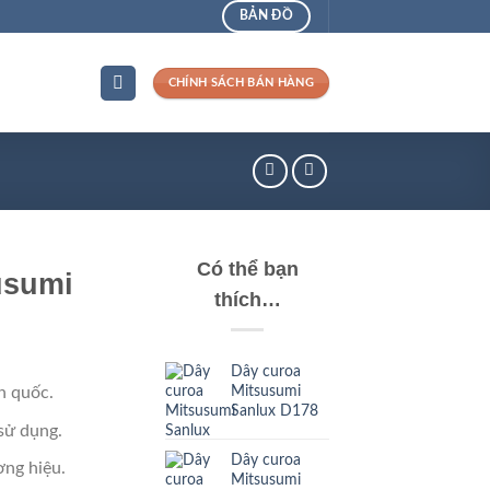
BẢN ĐỒ
CHÍNH SÁCH BÁN HÀNG
Có thể bạn
usumi
thích…
Dây curoa
Mitsusumi
n quốc.
Sanlux D178
sử dụng.
Dây curoa
ng hiệu.
Mitsusumi