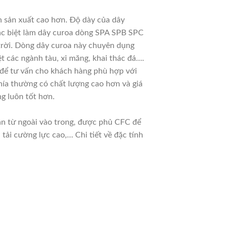
n sản xuất cao hơn. Độ dày của dây
đặc biệt làm dây curoa dòng SPA SPB SPC
 trời. Dòng dây curoa này chuyên dụng
t các ngành tàu, xi măng, khai thác đá….
u để tư vấn cho khách hàng phù hợp với
hía thường có chất lượng cao hơn và giá
g luôn tốt hơn.
dần từ ngoài vào trong, được phủ CFC để
ải cường lực cao,… Chi tiết về đặc tính