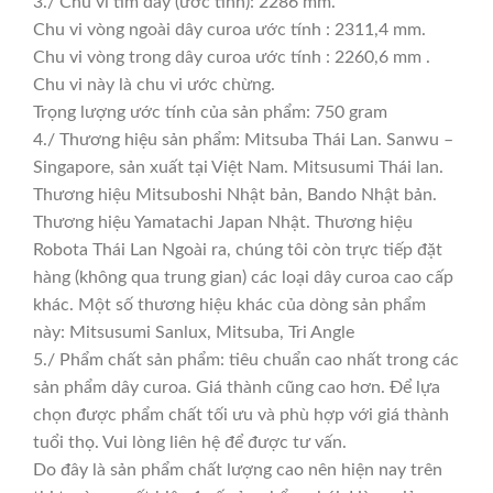
3./ Chu vi tim dây (ước tính): 2286 mm.
Chu vi vòng ngoài dây curoa ước tính : 2311,4 mm.
Chu vi vòng trong dây curoa ước tính : 2260,6 mm .
Chu vi này là chu vi ước chừng.
Trọng lượng ước tính của sản phẩm: 750 gram
4./ Thương hiệu sản phẩm: Mitsuba Thái Lan. Sanwu –
Singapore, sản xuất tại Việt Nam. Mitsusumi Thái lan.
Thương hiệu Mitsuboshi Nhật bản, Bando Nhật bản.
Thương hiệu Yamatachi Japan Nhật. Thương hiệu
Robota Thái Lan Ngoài ra, chúng tôi còn trực tiếp đặt
hàng (không qua trung gian) các loại dây curoa cao cấp
khác. Một số thương hiệu khác của dòng sản phẩm
này: Mitsusumi Sanlux, Mitsuba, Tri Angle
5./ Phẩm chất sản phẩm: tiêu chuẩn cao nhất trong các
sản phẩm dây curoa. Giá thành cũng cao hơn. Để lựa
chọn được phẩm chất tối ưu và phù hợp với giá thành
tuổi thọ. Vui lòng liên hệ để được tư vấn.
Do đây là sản phẩm chất lượng cao nên hiện nay trên