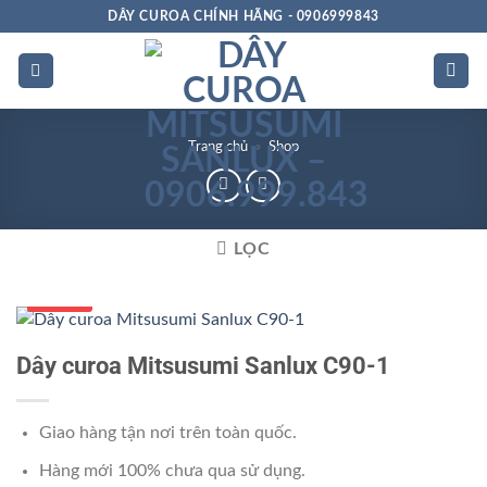
Bỏ
DÂY CUROA CHÍNH HÃNG - 0906999843
qua
nội
dung
Trang chủ
»
Shop
LỌC
Số 1 VN
Dây curoa Mitsusumi Sanlux C90-1
Giao hàng tận nơi trên toàn quốc.
Hàng mới 100% chưa qua sử dụng.