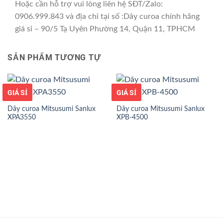
Hoặc cần hỗ trợ vui lòng liên hệ SĐT/Zalo:
0906.999.843 và địa chỉ tại số :Dây curoa chính hãng
giá sỉ – 90/5 Tạ Uyên Phường 14, Quận 11, TPHCM
SẢN PHẨM TƯƠNG TỰ
GIÁ TỐT
GIÁ SỈ
GIÁ TỐT
GIÁ SỈ
Dây curoa Mitsusumi Sanlux
Dây curoa Mitsusumi Sanlux
XPA3550
XPB-4500