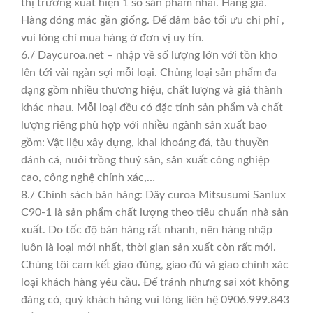
thị trường xuất hiện 1 số sản phẩm nhái. Hàng giả.
Hàng đóng mác gần giống. Để đảm bảo tối ưu chi phí ,
vui lòng chỉ mua hàng ở đơn vị uy tín.
6./ Daycuroa.net – nhập về số lượng lớn với tồn kho
lên tới vài ngàn sợi mỗi loại. Chủng loại sản phẩm đa
dạng gồm nhiều thương hiệu, chất lượng và giá thành
khác nhau. Mỗi loại đều có đặc tính sản phẩm và chất
lượng riêng phù hợp với nhiều ngành sản xuất bao
gồm: Vật liệu xây dựng, khai khoáng đá, tàu thuyền
đánh cá, nuôi trồng thuỷ sản, sản xuất công nghiệp
cao, công nghệ chính xác,…
8./ Chính sách bán hàng: Dây curoa Mitsusumi Sanlux
C90-1 là sản phẩm chất lượng theo tiêu chuẩn nhà sản
xuất. Do tốc độ bán hàng rất nhanh, nên hàng nhập
luôn là loại mới nhất, thời gian sản xuất còn rất mới.
Chúng tôi cam kết giao đúng, giao đủ và giao chính xác
loại khách hàng yêu cầu. Để tránh nhưng sai xót không
đáng có, quý khách hàng vui lòng liên hệ 0906.999.843