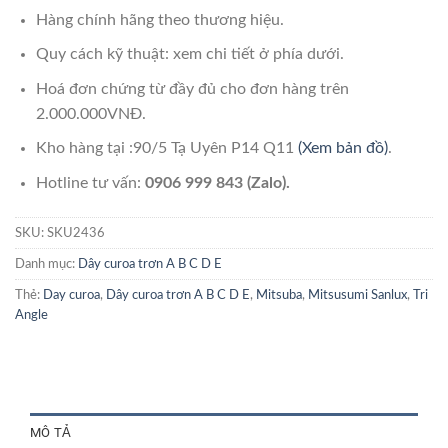
Hàng chính hãng theo thương hiệu.
Quy cách kỹ thuật: xem chi tiết ở phía dưới.
Hoá đơn chứng từ đầy đủ cho đơn hàng trên
2.000.000VNĐ.
Kho hàng tại :90/5 Tạ Uyên P14 Q11
(Xem bản đồ)
.
Hotline tư vấn:
0906 999 843 (Zalo).
SKU:
SKU2436
Danh mục:
Dây curoa trơn A B C D E
Thẻ:
Day curoa
,
Dây curoa trơn A B C D E
,
Mitsuba
,
Mitsusumi Sanlux
,
Tri
Angle
MÔ TẢ