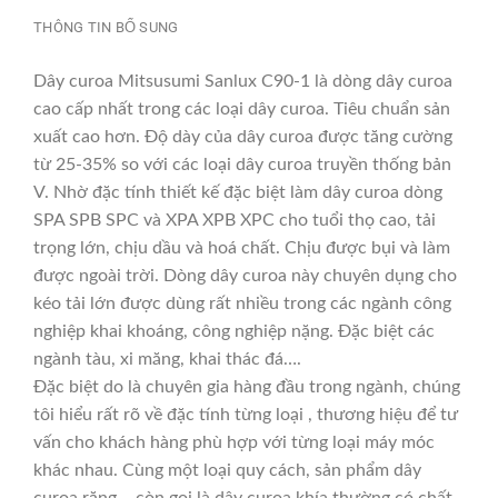
THÔNG TIN BỔ SUNG
Dây curoa Mitsusumi Sanlux C90-1 là dòng dây curoa
cao cấp nhất trong các loại dây curoa. Tiêu chuẩn sản
xuất cao hơn. Độ dày của dây curoa được tăng cường
từ 25-35% so với các loại dây curoa truyền thống bản
V. Nhờ đặc tính thiết kế đặc biệt làm dây curoa dòng
SPA SPB SPC và XPA XPB XPC cho tuổi thọ cao, tải
trọng lớn, chịu dầu và hoá chất. Chịu được bụi và làm
được ngoài trời. Dòng dây curoa này chuyên dụng cho
kéo tải lớn được dùng rất nhiều trong các ngành công
nghiệp khai khoáng, công nghiệp nặng. Đặc biệt các
ngành tàu, xi măng, khai thác đá….
Đặc biệt do là chuyên gia hàng đầu trong ngành, chúng
tôi hiểu rất rõ về đặc tính từng loại , thương hiệu để tư
vấn cho khách hàng phù hợp với từng loại máy móc
khác nhau. Cùng một loại quy cách, sản phẩm dây
curoa răng – còn gọi là dây curoa khía thường có chất