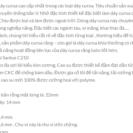
y curoa cao cấp nhất trong các loại dây curoa. Tiêu chuẩn sản x
truyền thống bản V. Nhờ đặc tính thiết kế đặc biệt làm dây cur
t. Chịu được bụi và làm được ngoài trời. Dòng dây curoa này chuyê
ng nghiệp nặng. Đặc biệt các ngành tàu, xi măng, khai thác đá….
ành, chúng tôi hiểu rất rõ về đặc tính từng loại , thương hiệu để
 sản phẩm dây curoa răng – còn gọi là dây curoa khía thường có 
 năng hoạt động liên tục của dây curoa răng luôn tốt hơn.
i Sanlux C210
oắn đa sợi lõi kiểu kim cương. Cao su được thiết kế đậm đạt dần 
m CKC để chống bám dầu. Được gia cố lõi để tải nặng, tải cường l
 là cao su mới 100% được cường hoá với polyme.
 bản rộng mặt lưng là: 22mm
dây: 14 mm
9,4 mm.
,6 mm . Chu vi này là chu vi ước chừng.
gram