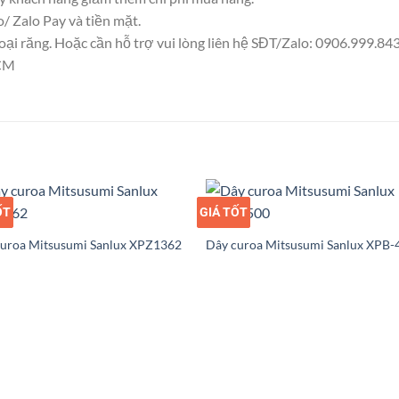
 Zalo Pay và tiền mặt.
i răng. Hoặc cần hỗ trợ vui lòng liên hệ SĐT/Zalo: 0906.999.843 và
HCM
ỐT
Ỉ
GIÁ TỐT
GIÁ SỈ
curoa Mitsusumi Sanlux XPZ1362
Dây curoa Mitsusumi Sanlux XPB-