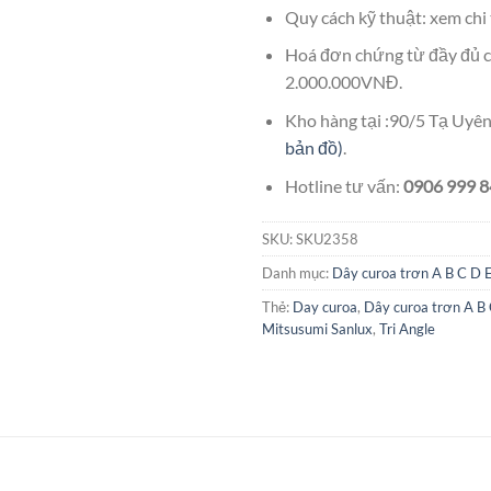
Quy cách kỹ thuật: xem chi 
Hoá đơn chứng từ đầy đủ c
2.000.000VNĐ.
Kho hàng tại :90/5 Tạ Uy
bản đồ)
.
Hotline tư vấn:
0906 999 84
SKU:
SKU2358
Danh mục:
Dây curoa trơn A B C D 
Thẻ:
Day curoa
,
Dây curoa trơn A B
Mitsusumi Sanlux
,
Tri Angle