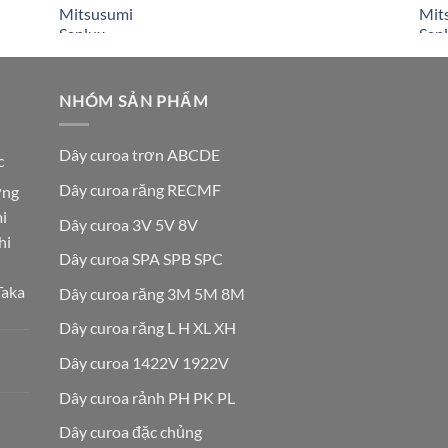
NHÓM SẢN PHẨM
Dây curoa trơn ABCDE
c
Dây curoa răng RECMF
ơng
i
Dây curoa 3V 5V 8V
hi
Dây curoa SPA SPB SPC
Taka
Dây curoa răng 3M 5M 8M
Dây curoa răng L H XL XH
Dây curoa 1422V 1922V
Dây curoa rảnh PH PK PL
Dây curoa đặc chủng