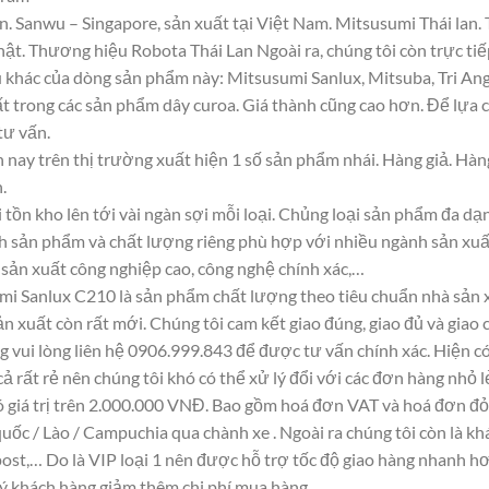
n. Sanwu – Singapore, sản xuất tại Việt Nam. Mitsusumi Thái la
. Thương hiệu Robota Thái Lan Ngoài ra, chúng tôi còn trực tiếp
 khác của dòng sản phẩm này: Mitsusumi Sanlux, Mitsuba, Tri Ang
t trong các sản phẩm dây curoa. Giá thành cũng cao hơn. Để lựa
tư vấn.
 nay trên thị trường xuất hiện 1 số sản phẩm nhái. Hàng giả. Hà
.
 tồn kho lên tới vài ngàn sợi mỗi loại. Chủng loại sản phẩm đa d
ính sản phẩm và chất lượng riêng phù hợp với nhiều ngành sản xuấ
, sản xuất công nghiệp cao, công nghệ chính xác,…
mi Sanlux C210 là sản phẩm chất lượng theo tiêu chuẩn nhà sản x
ản xuất còn rất mới. Chúng tôi cam kết giao đúng, giao đủ và giao 
g vui lòng liên hệ 0906.999.843 để được tư vấn chính xác. Hiện c
 cả rất rẻ nên chúng tôi khó có thể xử lý đổi với các đơn hàng nhỏ l
ó giá trị trên 2.000.000 VNĐ. Bao gồm hoá đơn VAT và hoá đơn đỏ 
uốc / Lào / Campuchia qua chành xe . Ngoài ra chúng tôi còn là k
st,… Do là VIP loại 1 nên được hỗ trợ tốc độ giao hàng nhanh h
uý khách hàng giảm thêm chi phí mua hàng.