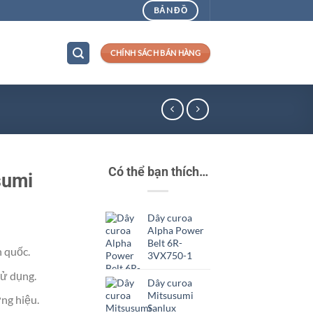
BẢN ĐỒ
CHÍNH SÁCH BÁN HÀNG
Có thể bạn thích…
sumi
Dây curoa
Alpha Power
Belt 6R-
n quốc.
3VX750-1
ử dụng.
Dây curoa
Mitsusumi
ng hiệu.
Sanlux