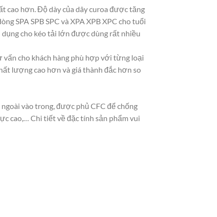
uất cao hơn. Độ dày của dây curoa được tăng
oa dòng SPA SPB SPC và XPA XPB XPC cho tuổi
n dụng cho kéo tải lớn được dùng rất nhiều
 tư vấn cho khách hàng phù hợp với từng loại
chất lượng cao hơn và giá thành đắc hơn so
từ ngoài vào trong, được phủ CFC để chống
ực cao,… Chi tiết về đặc tính sản phẩm vui