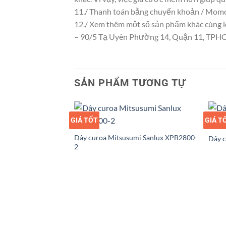
11./ Thanh toán bằng chuyển khoản / Momo/
12./ Xem thêm một số sản phẩm khác cùng loạ
– 90/5 Tạ Uyên Phường 14, Quận 11, TP
SẢN PHẨM TƯƠNG TỰ
GIÁ TỐT
GIÁ SỈ
GIÁ T
GIÁ S
Dây curoa Mitsusumi Sanlux XPB2800-
Dây 
2