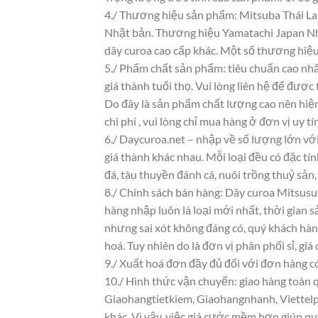
4./ Thương hiệu sản phẩm: Mitsuba Thái La
Nhật bản. Thương hiệu Yamatachi Japan Nhật
dây curoa cao cấp khác. Một số thương hiệu
5./ Phẩm chất sản phẩm: tiêu chuẩn cao nhấ
giá thành tuổi thọ. Vui lòng liên hệ để được 
Do đây là sản phẩm chất lượng cao nên hiện
chi phí , vui lòng chỉ mua hàng ở đơn vị uy tín
6./ Daycuroa.net – nhập về số lượng lớn với
giá thành khác nhau. Mỗi loại đều có đặc t
đá, tàu thuyền đánh cá, nuôi trồng thuỷ sản
8./ Chính sách bán hàng: Dây curoa Mitsusu
hàng nhập luôn là loại mới nhất, thời gian s
nhưng sai xót không đáng có, quý khách hàn
hoá. Tuy nhiên do là đơn vị phân phối sỉ, giá
9./ Xuất hoá đơn đầy đủ đối với đơn hàng c
10./ Hình thức vận chuyển: giao hàng toàn q
Giaohangtietkiem, Giaohangnhanh, Viettelpo
khác. Vì vậy, việc giá cước mềm hơn giúp q