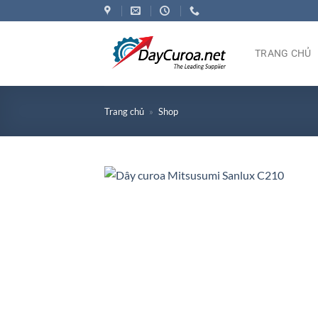
Bỏ
qua
nội
TRANG CHỦ
dung
Trang chủ
»
Shop