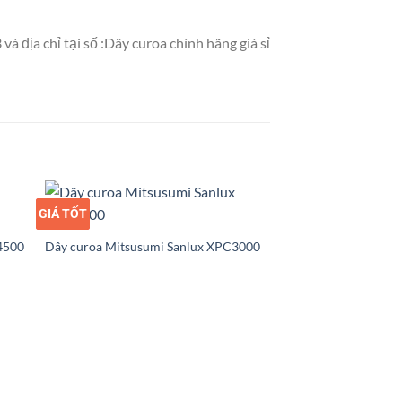
 địa chỉ tại số :Dây curoa chính hãng giá sỉ
GIÁ TỐT
GIÁ SỈ
4500
Dây curoa Mitsusumi Sanlux XPC3000