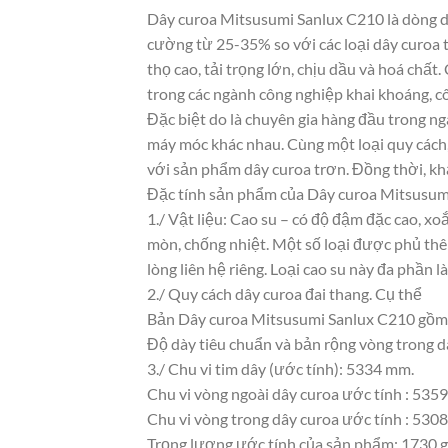
Dây curoa Mitsusumi Sanlux C210 là dòng dâ
cường từ 25-35% so với các loại dây curoa 
thọ cao, tải trọng lớn, chịu dầu và hoá chấ
trong các ngành công nghiệp khai khoáng, cô
Đặc biệt do là chuyên gia hàng đầu trong ng
máy móc khác nhau. Cùng một loại quy cách,
với sản phẩm dây curoa trơn. Đồng thời, khả
Đặc tính sản phẩm của Dây curoa Mitsusum
1./ Vật liệu: Cao su – có độ đậm đặc cao, x
mòn, chống nhiệt. Một số loại được phủ thê
lòng liên hệ riêng. Loại cao su này đa phần
2./ Quy cách dây curoa đai thang. Cụ thể
Bản Dây curoa Mitsusumi Sanlux C210 gồm
Độ dày tiêu chuẩn và bản rộng vòng trong 
3./ Chu vi tim dây (ước tính): 5334 mm.
Chu vi vòng ngoài dây curoa ước tính : 535
Chu vi vòng trong dây curoa ước tính : 5308
Trọng lượng ước tính của sản phẩm: 1730 