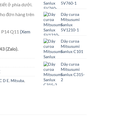
5V760-1
tiết ở phía dưới.
ho đơn hàng trên
Dây curoa
Mitsusumi
Sanlux
5V1210-1
ên P14 Q11
(Xem
Dây curoa
Mitsusumi
3 (Zalo).
Sanlux C101
Dây curoa
Mitsusumi
E
Sanlux C315-
2
 C D E
,
Mitsuba
,