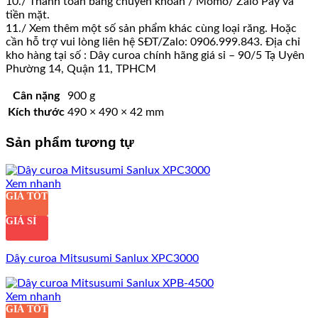
10./ Thanh toán bằng chuyển khoản / Momo/ Zalo Pay và
tiền mặt.
11./ Xem thêm một số sản phẩm khác cùng loại răng. Hoặc
cần hỗ trợ vui lòng liên hệ SĐT/Zalo: 0906.999.843. Địa chỉ
kho hàng tại số : Dây curoa chính hãng giá sỉ – 90/5 Tạ Uyên
Phường 14, Quận 11, TPHCM
Cân nặng
900 g
Kích thước
490 × 490 × 42 mm
Sản phẩm tương tự
Xem nhanh
GIÁ TỐT
GIÁ SỈ
Dây curoa Mitsusumi Sanlux XPC3000
Xem nhanh
GIÁ TỐT