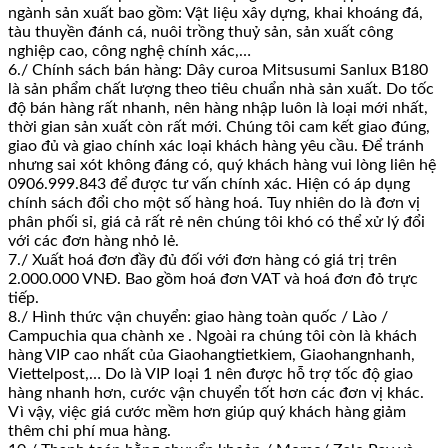
ngành sản xuất bao gồm: Vật liệu xây dựng, khai khoáng đá,
tàu thuyền đánh cá, nuôi trồng thuỷ sản, sản xuất công
nghiệp cao, công nghệ chính xác,…
6./ Chính sách bán hàng: Dây curoa Mitsusumi Sanlux B180
là sản phẩm chất lượng theo tiêu chuẩn nhà sản xuất. Do tốc
độ bán hàng rất nhanh, nên hàng nhập luôn là loại mới nhất,
thời gian sản xuất còn rất mới. Chúng tôi cam kết giao đúng,
giao đủ và giao chính xác loại khách hàng yêu cầu. Để tránh
nhưng sai xót không đáng có, quý khách hàng vui lòng liên hệ
0906.999.843 để được tư vấn chính xác. Hiện có áp dụng
chính sách đổi cho một số hàng hoá. Tuy nhiên do là đơn vị
phân phối sỉ, giá cả rất rẻ nên chúng tôi khó có thể xử lý đổi
với các đơn hàng nhỏ lẻ.
7./ Xuất hoá đơn đầy đủ đối với đơn hàng có giá trị trên
2.000.000 VNĐ. Bao gồm hoá đơn VAT và hoá đơn đỏ trực
tiếp.
8./ Hình thức vận chuyển: giao hàng toàn quốc / Lào /
Campuchia qua chành xe . Ngoài ra chúng tôi còn là khách
hàng VIP cao nhất của Giaohangtietkiem, Giaohangnhanh,
Viettelpost,… Do là VIP loại 1 nên được hỗ trợ tốc độ giao
hàng nhanh hơn, cước vận chuyển tốt hơn các đơn vị khác.
Vì vậy, việc giá cước mềm hơn giúp quý khách hàng giảm
thêm chi phí mua hàng.