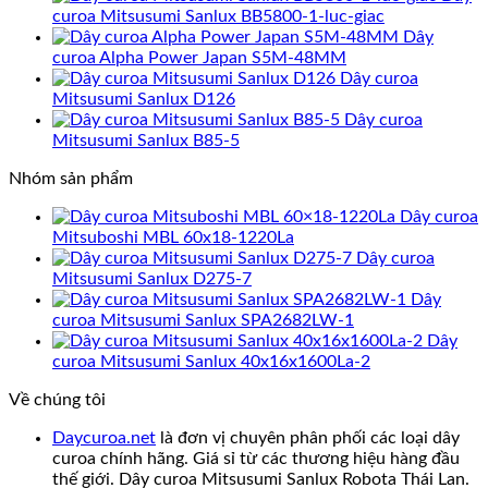
curoa Mitsusumi Sanlux BB5800-1-luc-giac
Dây
curoa Alpha Power Japan S5M-48MM
Dây curoa
Mitsusumi Sanlux D126
Dây curoa
Mitsusumi Sanlux B85-5
Nhóm sản phẩm
Dây curoa
Mitsuboshi MBL 60x18-1220La
Dây curoa
Mitsusumi Sanlux D275-7
Dây
curoa Mitsusumi Sanlux SPA2682LW-1
Dây
curoa Mitsusumi Sanlux 40x16x1600La-2
Về chúng tôi
Daycuroa.net
là đơn vị chuyên phân phối các loại dây
curoa chính hãng. Giá sỉ từ các thương hiệu hàng đầu
thế giới. Dây curoa Mitsusumi Sanlux Robota Thái Lan.