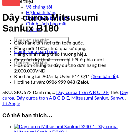
Giới thiệu
Về chúng tôi
Hệ khách hàng
Dây curoa Mitsusumi
Chính sách bán hàng
Chính sách bảo mật
Sanlux B180
Liên lạc
Tìm
Giao hàng tận nơi trên toàn quốc.
kiếm:
Hàng mới 100% chưa qua sử dụng.
Chính sách bán hàng
Hàng chính hãng theo thương hiệu.
Quy cách kỹ thuật: xem chi tiết ở phía dưới.
Tìm
Hoá đơn chứng từ đầy đủ cho đơn hàng trên
kiếm:
2.000.000VNĐ.
Kho hàng tại :90/5 Tạ Uyên P14 Q11
(Xem bản đồ)
.
Hotline tư vấn:
0906 999 843 (Zalo).
SKU:
SKU572
Danh mục:
Dây curoa trơn A B C D E
Thẻ:
Day
curoa
,
Dây curoa trơn A B C D E
,
Mitsusumi Sanlux
,
Sanwu
,
Tri Angle
Có thể bạn thích…
Dây curoa