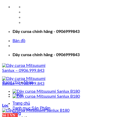
Bỏ
qua
nội
dung
Dây curoa chính hãng - 0906999843
Bản đồ
Dây curoa chính hãng - 0906999843
Trang chủ
»
Shop
Menu
Trang chủ
Lọc
Danh mục Sản Phẩm
Blog
Số 1 VN