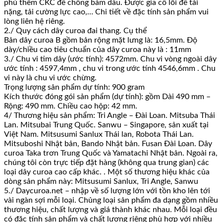
phủ thêm CKC để chống bám dầu. Được gia cố lõi để tải
nặng, tải cường lực cao,… Chi tiết về đặc tính sản phẩm vui
lòng liên hệ riêng.
2./ Quy cách dây curoa đai thang. Cụ thể
Bản dây curoa B gồm bản rộng mặt lưng là: 16,5mm. Độ
dày/chiều cao tiêu chuẩn của dây curoa này là : 11mm
3./ Chu vi tim dây (ước tính): 4572mm. Chu vi vòng ngoài dây
ước tính : 4597,4mm , chu vi trong ước tính 4546,6mm . Chu
vi này là chu vi ước chừng.
Trọng lượng sản phẩm dự tính: 900 gram
Kích thước đóng gói sản phẩm (dự tính): gồm Dài 490 mm –
Rộng: 490 mm. Chiều cao hộp: 42 mm.
4/ Thương hiệu sản phẩm: Tri Angle – Đài Loan. Mitsuba Thái
Lan. Mitsubai Trung Quốc. Sanwu – Singapore, sản xuất tại
Việt Nam. Mitsusumi Sanlux Thái lan, Robota Thái Lan.
Mitsuboshi Nhật bản, Bando Nhật bản. Fusan Đài Loan. Dây
curoa Taka trơn Trung Quốc và Yamatachi Nhật bản. Ngoài ra,
chúng tôi còn trực tiếp đặt hàng (không qua trung gian) các
loại dây curoa cao cấp khác. . Một số thương hiệu khác của
dòng sản phẩm này: Mitsusumi Sanlux, Tri Angle, Sanwu
5./ Daycuroa.net – nhập về số lượng lớn với tồn kho lên tới
vài ngàn sợi mỗi loại. Chủng loại sản phẩm đa dạng gồm nhiều
thương hiệu, chất lượng và giá thành khác nhau. Mỗi loại đều
có đặc tính sản phẩm và chất lượng riêng phù hợp với nhiều