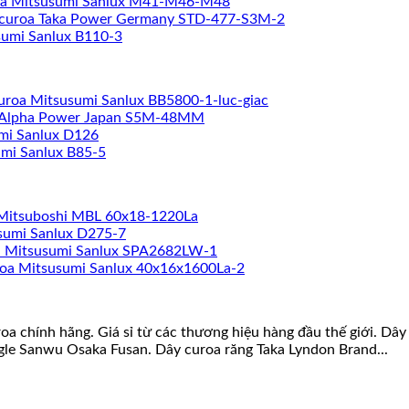
oa Mitsusumi Sanlux M41-M46-M48
curoa Taka Power Germany STD-477-S3M-2
sumi Sanlux B110-3
uroa Mitsusumi Sanlux BB5800-1-luc-giac
 Alpha Power Japan S5M-48MM
mi Sanlux D126
mi Sanlux B85-5
Mitsuboshi MBL 60x18-1220La
sumi Sanlux D275-7
a Mitsusumi Sanlux SPA2682LW-1
oa Mitsusumi Sanlux 40x16x1600La-2
roa chính hãng. Giá sỉ từ các thương hiệu hàng đầu thế giới. D
gle Sanwu Osaka Fusan. Dây curoa răng Taka Lyndon Brand...