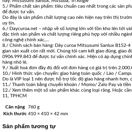
này: Mitsusumi Sanlux, Mitsuba, Tri Angle
5./ Phẩm chất sản phẩm: tiêu chuẩn cao nhất trong các sản phẩ
để được tư vấn.
Do đây là sản phẩm chất lượng cao nên hiện nay trên thị trườn
uy tín.
6./ Daycuroa.net – nhập về số lượng lớn với tồn kho lên tới v
đặc tính sản phẩm và chất lượng riêng phù hợp với nhiều ngành
công nghệ chính xác,…
8./ Chính sách bán hàng: Dây curoa Mitsusumi Sanlux B152-4 l
gian sản xuất còn rất mới. Chúng tôi cam kết giao đúng, giao đ
0906.999.843 để được tư vấn chính xác. Hiện có áp dụng chính s
hàng nhỏ lẻ.
9./ Xuất hoá đơn đầy đủ đối với đơn hàng có giá trị trên 2.0
10./ Hình thức vận chuyển: giao hàng toàn quốc / Lào / Campu
Do là VIP loại 1 nên được hỗ trợ tốc độ giao hàng nhanh hơn,
11./ Thanh toán bằng chuyển khoản / Momo/ Zalo Pay và tiền
12./ Xem thêm một số sản phẩm khác cùng loại răng. Hoặc cần h
11, TPHCM
Cân nặng
760 g
Kích thước
410 × 410 × 42 mm
Sản phẩm tương tự