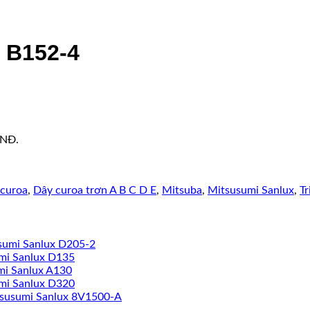
 B152-4
VNĐ.
curoa
,
Dây curoa trơn A B C D E
,
Mitsuba
,
Mitsusumi Sanlux
,
Tr
sumi Sanlux D205-2
mi Sanlux D135
mi Sanlux A130
mi Sanlux D320
tsusumi Sanlux 8V1500-A