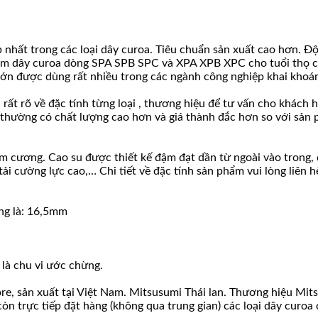
nhất trong các loại dây curoa. Tiêu chuẩn sản xuất cao hơn. Đ
làm dây curoa dòng SPA SPB SPC và XPA XPB XPC cho tuổi thọ cao
lớn được dùng rất nhiều trong các ngành công nghiệp khai khoáng
u rất rõ về đặc tính từng loại , thương hiệu để tư vấn cho khác
 thường có chất lượng cao hơn và giá thành đắc hơn so với sản 
u kim cương. Cao su được thiết kế đậm đạt dần từ ngoài vào tro
ải cường lực cao,… Chi tiết về đặc tính sản phẩm vui lòng liên 
ng là: 16,5mm
 là chu vi ước chừng.
re, sản xuất tại Việt Nam. Mitsusumi Thái lan. Thương hiệu Mi
còn trực tiếp đặt hàng (không qua trung gian) các loại dây cur