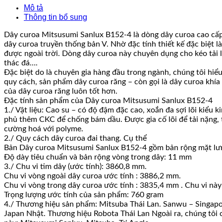
Mô tả
Thông tin bổ sung
Dây curoa Mitsusumi Sanlux B152-4 là dòng dây curoa cao cấp 
dây curoa truyền thống bản V. Nhờ đặc tính thiết kế đặc biệt 
được ngoài trời. Dòng dây curoa này chuyên dụng cho kéo tải 
thác đá….
Đặc biệt do là chuyên gia hàng đầu trong ngành, chúng tôi hiể
quy cách, sản phẩm dây curoa răng – còn gọi là dây curoa khía
của dây curoa răng luôn tốt hơn.
Đặc tính sản phẩm của Dây curoa Mitsusumi Sanlux B152-4
1./ Vật liệu: Cao su – có độ đậm đặc cao, xoắn đa sợi lõi kiể
phủ thêm CKC để chống bám dầu. Được gia cố lõi để tải nặng, t
cường hoá với polyme.
2./ Quy cách dây curoa đai thang. Cụ thể
Bản Dây curoa Mitsusumi Sanlux B152-4 gồm bản rộng mặt lư
Độ dày tiêu chuẩn và bản rộng vòng trong dây: 11 mm
3./ Chu vi tim dây (ước tính): 3860,8 mm.
Chu vi vòng ngoài dây curoa ước tính : 3886,2 mm.
Chu vi vòng trong dây curoa ước tính : 3835,4 mm . Chu vi này
Trọng lượng ước tính của sản phẩm: 760 gram
4./ Thương hiệu sản phẩm: Mitsuba Thái Lan. Sanwu – Singapo
Japan Nhật. Thương hiệu Robota Thái Lan Ngoài ra, chúng tôi 