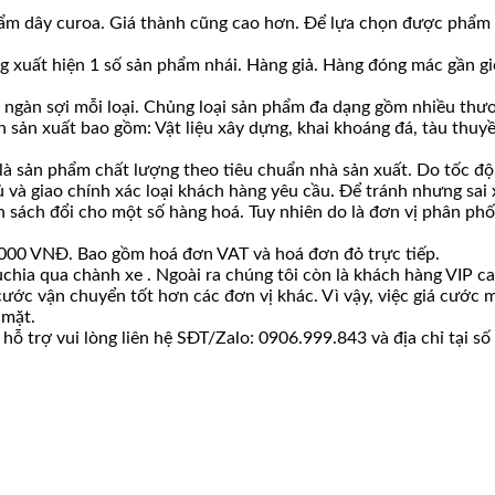
m dây curoa. Giá thành cũng cao hơn. Để lựa chọn được phẩm chấ
g xuất hiện 1 số sản phẩm nhái. Hàng giả. Hàng đóng mác gần giố
ài ngàn sợi mỗi loại. Chủng loại sản phẩm đa dạng gồm nhiều thươ
 sản xuất bao gồm: Vật liệu xây dựng, khai khoáng đá, tàu thuyề
à sản phẩm chất lượng theo tiêu chuẩn nhà sản xuất. Do tốc độ 
ủ và giao chính xác loại khách hàng yêu cầu. Để tránh nhưng sai
ách đổi cho một số hàng hoá. Tuy nhiên do là đơn vị phân phối s
00.000 VNĐ. Bao gồm hoá đơn VAT và hoá đơn đỏ trực tiếp.
chia qua chành xe . Ngoài ra chúng tôi còn là khách hàng VIP c
 cước vận chuyển tốt hơn các đơn vị khác. Vì vậy, việc giá cướ
 mặt.
ỗ trợ vui lòng liên hệ SĐT/Zalo: 0906.999.843 và địa chỉ tại s