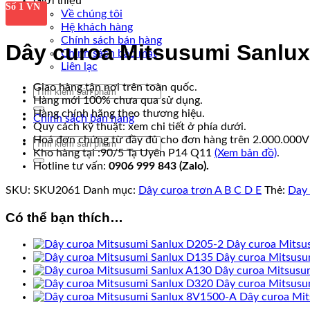
Giới thiệu
Số 1 VN
Về chúng tôi
Hệ khách hàng
Chính sách bán hàng
Dây curoa Mitsusumi Sanlux
Chính sách bảo mật
Liên lạc
Giao hàng tận nơi trên toàn quốc.
Tìm
Hàng mới 100% chưa qua sử dụng.
kiếm:
Hàng chính hãng theo thương hiệu.
Chính sách bán hàng
Quy cách kỹ thuật: xem chi tiết ở phía dưới.
Hoá đơn chứng từ đầy đủ cho đơn hàng trên 2.000.000
Tìm
Kho hàng tại :90/5 Tạ Uyên P14 Q11
(Xem bản đồ)
.
kiếm:
Hotline tư vấn:
0906 999 843 (Zalo).
SKU:
SKU2061
Danh mục:
Dây curoa trơn A B C D E
Thẻ:
Day 
Có thể bạn thích…
Dây curoa Mitsu
Dây curoa Mitsusu
Dây curoa Mitsusu
Dây curoa Mitsusu
Dây curoa Mi