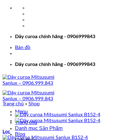
Bỏ
qua
nội
dung
Dây curoa chính hãng - 0906999843
Bản đồ
Dây curoa chính hãng - 0906999843
Trang chủ
»
Shop
Menu
Trang chủ
Danh mục Sản Phẩm
Lọc
Blog