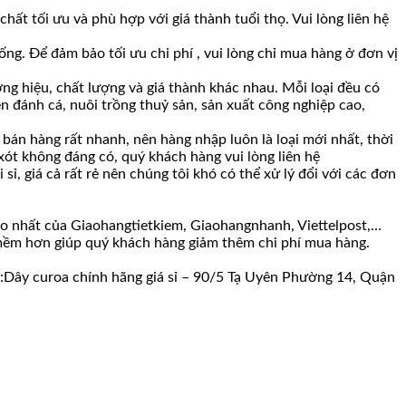
t tối ưu và phù hợp với giá thành tuổi thọ. Vui lòng liên hệ
ng. Để đảm bảo tối ưu chi phí , vui lòng chỉ mua hàng ở đơn vị
ng hiệu, chất lượng và giá thành khác nhau. Mỗi loại đều có
n đánh cá, nuôi trồng thuỷ sản, sản xuất công nghiệp cao,
bán hàng rất nhanh, nên hàng nhập luôn là loại mới nhất, thời
 xót không đáng có, quý khách hàng vui lòng liên hệ
ỉ, giá cả rất rẻ nên chúng tôi khó có thể xử lý đổi với các đơn
ao nhất của Giaohangtietkiem, Giaohangnhanh, Viettelpost,…
c mềm hơn giúp quý khách hàng giảm thêm chi phí mua hàng.
ố :Dây curoa chính hãng giá sỉ – 90/5 Tạ Uyên Phường 14, Quận