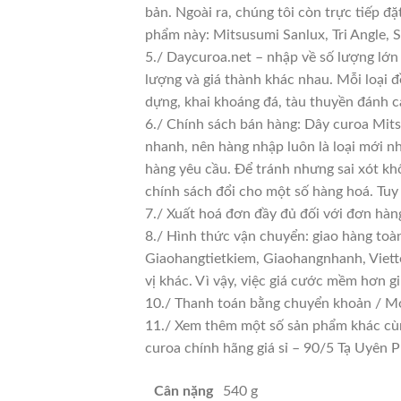
bản. Ngoài ra, chúng tôi còn trực tiếp đ
phẩm này: Mitsusumi Sanlux, Tri Angle,
5./ Daycuroa.net – nhập về số lượng lớn 
lượng và giá thành khác nhau. Mỗi loại 
dựng, khai khoáng đá, tàu thuyền đánh c
6./ Chính sách bán hàng: Dây curoa Mits
nhanh, nên hàng nhập luôn là loại mới nh
hàng yêu cầu. Để tránh nhưng sai xót kh
chính sách đổi cho một số hàng hoá. Tuy n
7./ Xuất hoá đơn đầy đủ đối với đơn hàn
8./ Hình thức vận chuyển: giao hàng toà
Giaohangtietkiem, Giaohangnhanh, Viette
vị khác. Vì vậy, việc giá cước mềm hơn 
10./ Thanh toán bằng chuyển khoản / Mo
11./ Xem thêm một số sản phẩm khác cùng 
curoa chính hãng giá sỉ – 90/5 Tạ Uyê
Cân nặng
540 g