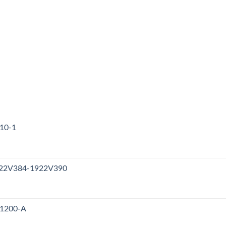
310-1
1922V384-1922V390
V1200-A