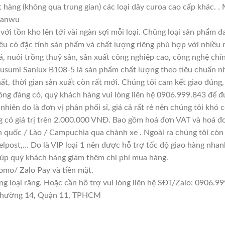
ặt hàng (không qua trung gian) các loại dây curoa cao cấp khác. 
 Sanwu
với tồn kho lên tới vài ngàn sợi mỗi loại. Chủng loại sản phẩm 
đều có đặc tính sản phẩm và chất lượng riêng phù hợp với nhiều 
á, nuôi trồng thuỷ sản, sản xuất công nghiệp cao, công nghệ chí
usumi Sanlux B108-5 là sản phẩm chất lượng theo tiêu chuẩn nh
ất, thời gian sản xuất còn rất mới. Chúng tôi cam kết giao đúng,
ông đáng có, quý khách hàng vui lòng liên hệ 0906.999.843 để đ
hiên do là đơn vị phân phối sỉ, giá cả rất rẻ nên chúng tôi khó c
g có giá trị trên 2.000.000 VNĐ. Bao gồm hoá đơn VAT và hoá đơ
n quốc / Lào / Campuchia qua chành xe . Ngoài ra chúng tôi còn
lpost,… Do là VIP loại 1 nên được hỗ trợ tốc độ giao hàng nha
giúp quý khách hàng giảm thêm chi phí mua hàng.
mo/ Zalo Pay và tiền mặt.
loại răng. Hoặc cần hỗ trợ vui lòng liên hệ SĐT/Zalo: 0906.999
n Phường 14, Quận 11, TPHCM