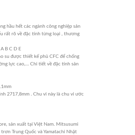
ong hầu hết các ngành công nghiệp sản
u rất rõ về đặc tính từng loại , thương
 A B C D E
cao su được thiết kế phủ CFC để chống
ng lực cao,… Chi tiết về đặc tính sản
: 11mm
tính 2717,8mm . Chu vi này là chu vi ước
re, sản xuất tại Việt Nam. Mitsusumi
a trơn Trung Quốc và Yamatachi Nhật