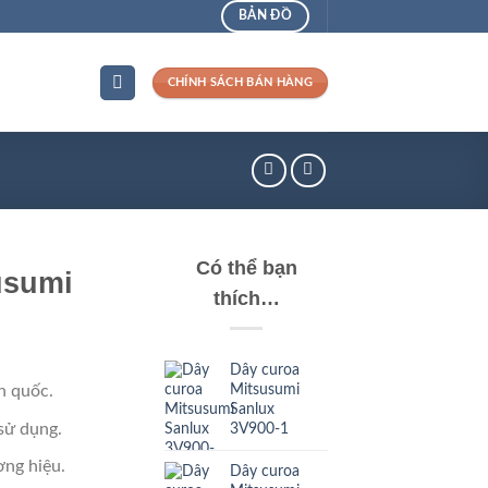
BẢN ĐỒ
CHÍNH SÁCH BÁN HÀNG
Có thể bạn
usumi
thích…
Dây curoa
Mitsusumi
n quốc.
Sanlux
sử dụng.
3V900-1
ng hiệu.
Dây curoa