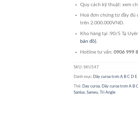
Quy cách kỹ thuật: xem chi
Hoá đơn chứng từ đầy đủ 
trên 2.000.000VNĐ.
Kho hàng tại :90/5 Tạ Uy
bản đồ)
.
Hotline tư vấn:
0906 999 8
SKU:
SKU547
Danh mục:
Dây curoa trơn A B C D E
Thẻ:
Day curoa
,
Dây curoa trơn A B 
Sanlux
,
Sanwu
,
Tri Angle