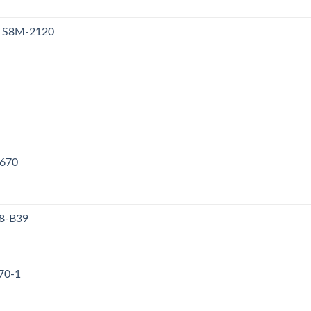
y S8M-2120
V670
38-B39
70-1