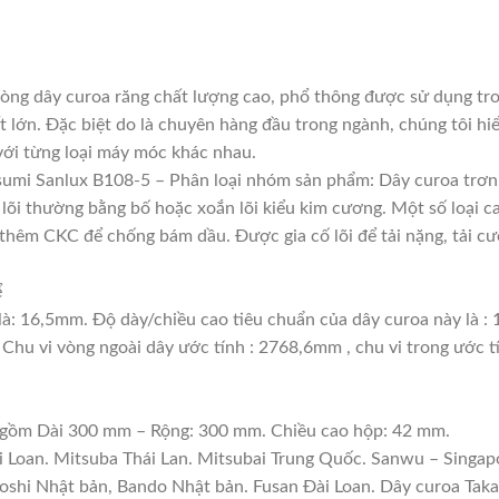
òng dây curoa răng chất lượng cao, phổ thông được sử dụng tr
t lớn. Đặc biệt do là chuyên hàng đầu trong ngành, chúng tôi hiể
với từng loại máy móc khác nhau.
umi Sanlux B108-5 – Phân loại nhóm sản phẩm: Dây curoa trơn
, lõi thường bằng bố hoặc xoắn lõi kiểu kim cương. Một số loại 
thêm CKC để chống bám dầu. Được gia cố lõi để tải nặng, tải cườ
ể
là: 16,5mm. Độ dày/chiều cao tiêu chuẩn của dây curoa này là 
 Chu vi vòng ngoài dây ước tính : 2768,6mm , chu vi trong ước 
: gồm Dài 300 mm – Rộng: 300 mm. Chiều cao hộp: 42 mm.
i Loan. Mitsuba Thái Lan. Mitsubai Trung Quốc. Sanwu – Singapo
boshi Nhật bản, Bando Nhật bản. Fusan Đài Loan. Dây curoa Tak