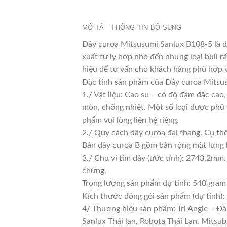
MÔ TẢ
THÔNG TIN BỔ SUNG
Dây curoa Mitsusumi Sanlux B108-5 là d
xuất từ ly hợp nhỏ đến những loại buli rấ
hiệu để tư vấn cho khách hàng phù hợp 
Đặc tính sản phẩm của Dây curoa Mitsus
1./ Vật liệu: Cao su – có độ đậm đặc cao
mòn, chống nhiệt. Một số loại được phủ 
phẩm vui lòng liên hệ riêng.
2./ Quy cách dây curoa đai thang. Cụ th
Bản dây curoa B gồm bản rộng mặt lưng 
3./ Chu vi tim dây (ước tính): 2743,2mm.
chừng.
Trọng lượng sản phẩm dự tính: 540 gram
Kích thước đóng gói sản phẩm (dự tính)
4/ Thương hiệu sản phẩm: Tri Angle – Đà
Sanlux Thái lan, Robota Thái Lan. Mitsu