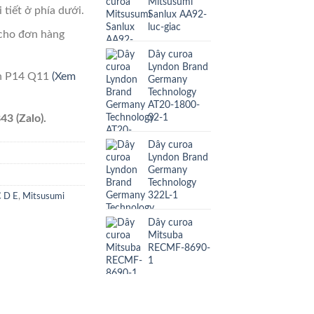
Mitsusumi
 tiết ở phía dưới.
Sanlux AA92-
luc-giac
cho đơn hàng
Dây curoa
Lyndon Brand
ên P14 Q11
(Xem
Germany
Technology
AT20-1800-
32-1
43 (Zalo).
Dây curoa
Lyndon Brand
Germany
Technology
322L-1
C D E
,
Mitsusumi
Dây curoa
Mitsuba
RECMF-8690-
1