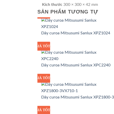
Kích thước
300 × 300 × 42 mm
SẢN PHẨM TƯƠNG TỰ
GIÁ TỐT
GIÁ SỈ
Dây curoa Mitsusumi Sanlux XPZ1024
GIÁ TỐT
GIÁ SỈ
Dây curoa Mitsusumi Sanlux XPC2240
GIÁ TỐT
GIÁ SỈ
Dây curoa Mitsusumi Sanlux XPZ1800-
GIÁ TỐT
GIÁ SỈ