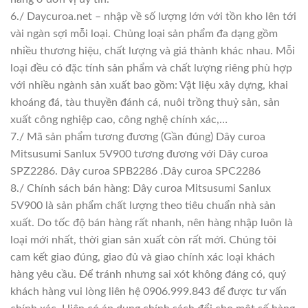
6./ Daycuroa.net – nhập về số lượng lớn với tồn kho lên tới
vài ngàn sợi mỗi loại. Chủng loại sản phẩm đa dạng gồm
nhiều thương hiệu, chất lượng và giá thành khác nhau. Mỗi
loại đều có đặc tính sản phẩm và chất lượng riêng phù hợp
với nhiều ngành sản xuất bao gồm: Vật liệu xây dựng, khai
khoáng đá, tàu thuyền đánh cá, nuôi trồng thuỷ sản, sản
xuất công nghiệp cao, công nghệ chính xác,…
7./ Mã sản phẩm tương đương (Gần đúng) Dây curoa
Mitsusumi Sanlux 5V900 tương đương với Dây curoa
SPZ2286. Dây curoa SPB2286 .Dây curoa SPC2286
8./ Chính sách bán hàng: Dây curoa Mitsusumi Sanlux
5V900 là sản phẩm chất lượng theo tiêu chuẩn nhà sản
xuất. Do tốc độ bán hàng rất nhanh, nên hàng nhập luôn là
loại mới nhất, thời gian sản xuất còn rất mới. Chúng tôi
cam kết giao đúng, giao đủ và giao chính xác loại khách
hàng yêu cầu. Để tránh nhưng sai xót không đáng có, quý
khách hàng vui lòng liên hệ 0906.999.843 để được tư vấn