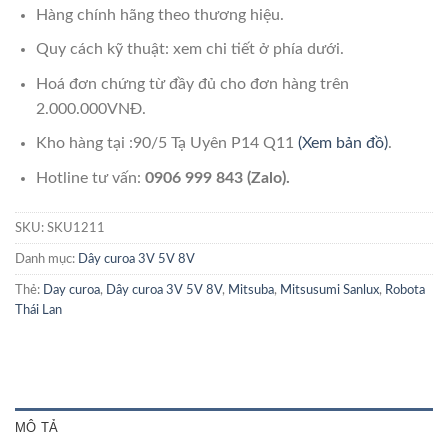
Hàng chính hãng theo thương hiệu.
Quy cách kỹ thuật: xem chi tiết ở phía dưới.
Hoá đơn chứng từ đầy đủ cho đơn hàng trên
2.000.000VNĐ.
Kho hàng tại :90/5 Tạ Uyên P14 Q11
(Xem bản đồ)
.
Hotline tư vấn:
0906 999 843 (Zalo).
SKU:
SKU1211
Danh mục:
Dây curoa 3V 5V 8V
Thẻ:
Day curoa
,
Dây curoa 3V 5V 8V
,
Mitsuba
,
Mitsusumi Sanlux
,
Robota
Thái Lan
MÔ TẢ