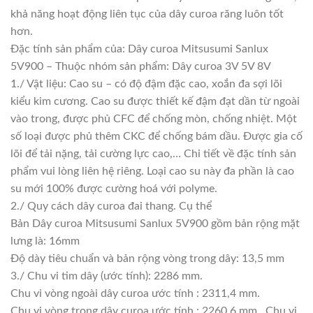
khả năng hoạt động liên tục của dây curoa răng luôn tốt
hơn.
Đặc tính sản phẩm của: Dây curoa Mitsusumi Sanlux
5V900 – Thuộc nhóm sản phẩm: Dây curoa 3V 5V 8V
1./ Vật liệu: Cao su – có độ đậm đặc cao, xoắn đa sợi lõi
kiểu kim cương. Cao su được thiết kế đậm đạt dần từ ngoài
vào trong, được phủ CFC để chống mòn, chống nhiệt. Một
số loại được phủ thêm CKC để chống bám dầu. Được gia cố
lõi để tải nặng, tải cường lực cao,… Chi tiết về đặc tính sản
phẩm vui lòng liên hệ riêng. Loại cao su này đa phần là cao
su mới 100% được cường hoá với polyme.
2./ Quy cách dây curoa đai thang. Cụ thể
Bản Dây curoa Mitsusumi Sanlux 5V900 gồm bản rộng mặt
lưng là: 16mm
Độ dày tiêu chuẩn và bản rộng vòng trong dây: 13,5 mm
3./ Chu vi tim dây (ước tính): 2286 mm.
Chu vi vòng ngoài dây curoa ước tính : 2311,4 mm.
Chu vi vòng trong dây curoa ước tính : 2260,6 mm . Chu vi