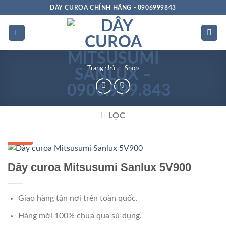
Bỏ
DÂY CUROA CHÍNH HÃNG - 0906999843
qua
nội
dung
Trang chủ
»
Shop
LỌC
GIÁ TỐT
Dây curoa Mitsusumi Sanlux 5V900
Giao hàng tận nơi trên toàn quốc.
Hàng mới 100% chưa qua sử dụng.