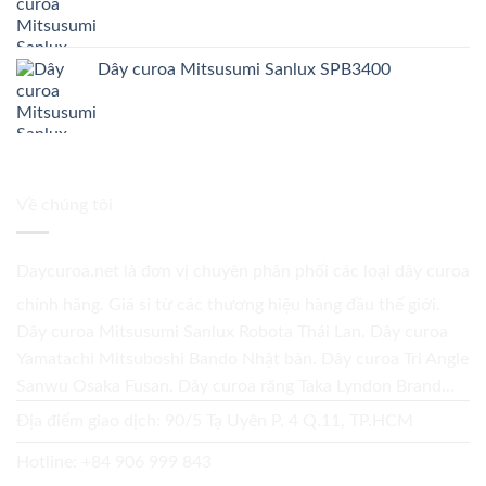
Dây curoa Mitsusumi Sanlux SPB3400
Về chúng tôi
Daycuroa.net
là đơn vị chuyên phân phối các loại dây curoa
chính hãng. Giá sỉ từ các thương hiệu hàng đầu thế giới.
Dây curoa Mitsusumi Sanlux Robota Thái Lan. Dây curoa
Yamatachi Mitsuboshi Bando Nhật bản. Dây curoa Tri Angle
Sanwu Osaka Fusan. Dây curoa răng Taka Lyndon Brand...
Địa điểm giao dịch: 90/5 Tạ Uyên P. 4 Q.11, TP.HCM
Hotline:
+84 906 999 843