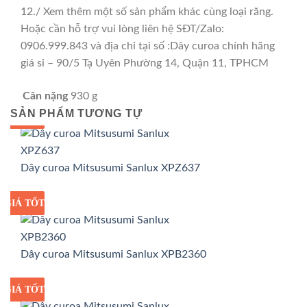
12./ Xem thêm một số sản phẩm khác cùng loại răng.
Hoặc cần hỗ trợ vui lòng liên hệ SĐT/Zalo:
0906.999.843 và địa chỉ tại số :Dây curoa chính hãng
giá sỉ – 90/5 Tạ Uyên Phường 14, Quận 11, TPHCM
Cân nặng
930 g
SẢN PHẨM TƯƠNG TỰ
GIÁ TỐT
GIÁ SỈ
Dây curoa Mitsusumi Sanlux XPZ637
GIÁ TỐT
GIÁ SỈ
Dây curoa Mitsusumi Sanlux XPB2360
GIÁ TỐT
GIÁ SỈ