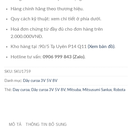
Hàng chính hãng theo thương hiệu.
Quy cách kỹ thuật: xem chi tiết ở phía dưới.
Hoá đơn chứng từ đầy đủ cho đơn hàng trên
2.000.000VNĐ.
Kho hàng tại :90/5 Tạ Uyên P14 Q11
(Xem bản đồ)
.
Hotline tư vấn:
0906 999 843 (Zalo).
SKU:
SKU1759
Danh mục:
Dây curoa 3V 5V 8V
Thẻ:
Day curoa
,
Dây curoa 3V 5V 8V
,
Mitsuba
,
Mitsusumi Sanlux
,
Robota
MÔ TẢ
THÔNG TIN BỔ SUNG