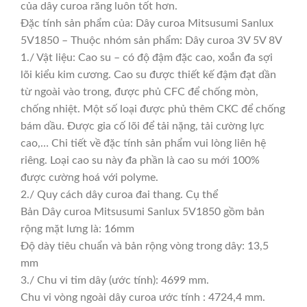
của dây curoa răng luôn tốt hơn.
Đặc tính sản phẩm của: Dây curoa Mitsusumi Sanlux
5V1850 – Thuộc nhóm sản phẩm: Dây curoa 3V 5V 8V
1./ Vật liệu: Cao su – có độ đậm đặc cao, xoắn đa sợi
lõi kiểu kim cương. Cao su được thiết kế đậm đạt dần
từ ngoài vào trong, được phủ CFC để chống mòn,
chống nhiệt. Một số loại được phủ thêm CKC để chống
bám dầu. Được gia cố lõi để tải nặng, tải cường lực
cao,… Chi tiết về đặc tính sản phẩm vui lòng liên hệ
riêng. Loại cao su này đa phần là cao su mới 100%
được cường hoá với polyme.
2./ Quy cách dây curoa đai thang. Cụ thể
Bản Dây curoa Mitsusumi Sanlux 5V1850 gồm bản
rộng mặt lưng là: 16mm
Độ dày tiêu chuẩn và bản rộng vòng trong dây: 13,5
mm
3./ Chu vi tim dây (ước tính): 4699 mm.
Chu vi vòng ngoài dây curoa ước tính : 4724,4 mm.