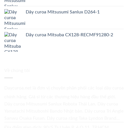
Dây curoa Mitsusumi Sanlux D264-1
Dây curoa Mitsuba CX128-RECMF91280-2
Về chúng tôi
Daycuroa.net
là đơn vị chuyên phân phối các loại dây curoa
chính hãng. Giá sỉ từ các thương hiệu hàng đầu thế giới.
Dây curoa Mitsusumi Sanlux Robota Thái Lan. Dây curoa
Yamatachi Mitsuboshi Bando Nhật bản. Dây curoa Tri Angle
Sanwu Osaka Fusan. Dây curoa răng Taka Lyndon Brand...
Địa điểm giao dịch: 90/5 Tạ Uyên P. 4 Q.11, TP.HCM