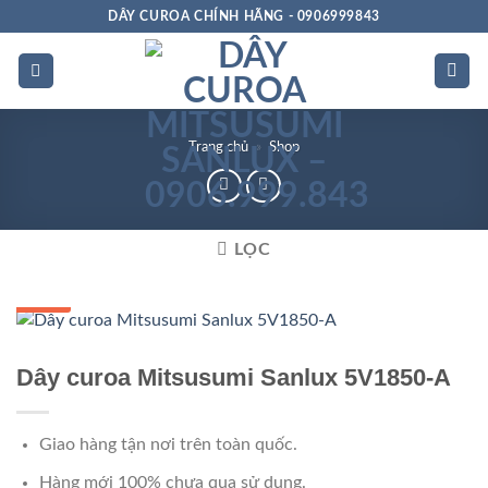
Bỏ
DÂY CUROA CHÍNH HÃNG - 0906999843
qua
nội
dung
Trang chủ
»
Shop
LỌC
GIÁ TỐT
Dây curoa Mitsusumi Sanlux 5V1850-A
Giao hàng tận nơi trên toàn quốc.
Hàng mới 100% chưa qua sử dụng.