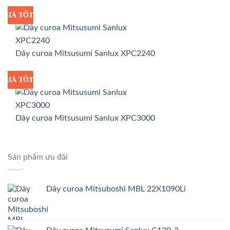
GIÁ TỐT
GIÁ SỈ
Dây curoa Mitsusumi Sanlux XPC2240
GIÁ TỐT
GIÁ SỈ
Dây curoa Mitsusumi Sanlux XPC3000
Sản phẩm ưu đãi
Dây curoa Mitsuboshi MBL 22X1090Li