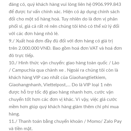
đáng có, quý khách hàng vui lòng liên hệ 0906.999.843
để được tư vấn chính xác. Hiện có áp dụng chính sách
đổi cho một số hàng hoá. Tuy nhiên do là đơn vị phân
phối sỉ, giá cả rất rẻ nên chúng tôi khó có thể xử lý đổi
với các đơn hàng nhỏ lẻ.
9./ Xuất hoá đơn đầy đủ đối với đơn hàng có giá trị
trên 2.000.000 VNĐ. Bao gồm hoá đơn VAT và hoá đơn
đỏ trực tiếp.
10./ Hình thức vận chuyển: giao hàng toàn quốc / Lào
/ Campuchia qua chành xe . Ngoài ra chúng tôi còn là
khách hàng VIP cao nhất của Giaohangtietkiem,
Giaohangnhanh, Viettelpost,… Do là VIP loại 1 nên
được hỗ trợ tốc độ giao hàng nhanh hơn, cước vận
chuyển tốt hơn các đơn vị khác. Vì vậy, việc giá cước
mềm hơn giúp quý khách hàng giảm thêm chi phí mua
hàng.
11./ Thanh toán bằng chuyển khoản / Momo/ Zalo Pay
và tiền mặt.