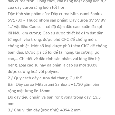
dây curoa trơn. Đồng thời, khả năng hoạt động liên tục
của dây curoa răng luôn tốt hơn.
Đặc tính sản phẩm của: Dây curoa Mitsusumi Sanlux
5V1730 – Thuộc nhóm sản phẩm: Dây curoa 3V 5V 8V
1./ Vật liệu: Cao su – có độ đậm đặc cao, xoắn đa sợi
lõi kiểu kim cương. Cao su được thiết kế đậm đạt dần
từ ngoài vào trong, được phủ CFC để chống mòn,
chống nhiệt. Một số loại được phủ thêm CKC để chống
bám dầu. Được gia cố lõi để tải nặng, tải cường lực
cao,… Chi tiết về đặc tính sản phẩm vui lòng liên hệ
riêng. Loại cao su này đa phần là cao su mới 100%
được cường hoá với polyme.
2./ Quy cách dây curoa đai thang. Cụ thể
Bản Dây curoa Mitsusumi Sanlux 5V1730 gồm bản
rộng mặt lưng là: 16mm
Độ dày tiêu chuẩn và bản rộng vòng trong dây: 13,5
mm
3./ Chu vi tim dây (ước tính): 4394,2 mm.