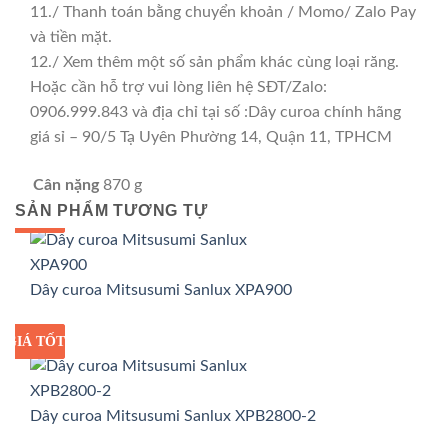
11./ Thanh toán bằng chuyển khoản / Momo/ Zalo Pay
và tiền mặt.
12./ Xem thêm một số sản phẩm khác cùng loại răng.
Hoặc cần hỗ trợ vui lòng liên hệ SĐT/Zalo:
0906.999.843 và địa chỉ tại số :Dây curoa chính hãng
giá sỉ – 90/5 Tạ Uyên Phường 14, Quận 11, TPHCM
Cân nặng
870 g
SẢN PHẨM TƯƠNG TỰ
GIÁ TỐT
GIÁ SỈ
Dây curoa Mitsusumi Sanlux XPA900
GIÁ TỐT
GIÁ SỈ
Dây curoa Mitsusumi Sanlux XPB2800-2