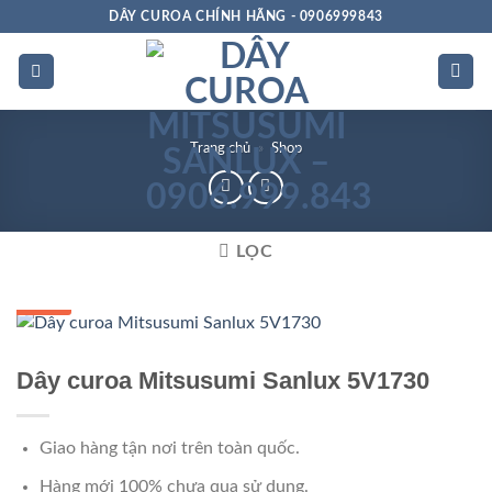
Bỏ
DÂY CUROA CHÍNH HÃNG - 0906999843
qua
nội
dung
Trang chủ
»
Shop
LỌC
GIÁ TỐT
Dây curoa Mitsusumi Sanlux 5V1730
Giao hàng tận nơi trên toàn quốc.
Hàng mới 100% chưa qua sử dụng.