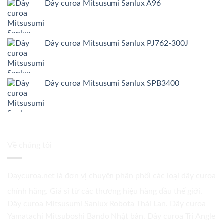
Dây curoa Mitsusumi Sanlux A96
Dây curoa Mitsusumi Sanlux PJ762-300J
Dây curoa Mitsusumi Sanlux SPB3400
Về chúng tôi
Daycuroa.net
là đơn vị chuyên phân phối các loại dây curoa
chính hãng. Giá sỉ từ các thương hiệu hàng đầu thế giới.
Dây curoa Mitsusumi Sanlux Robota Thái Lan. Dây curoa
Yamatachi Mitsuboshi Bando Nhật bản. Dây curoa Tri Angle