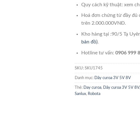
Quy cách kỹ thuật: xem chi
Hoá đơn chứng từ đầy đủ 
trên 2.000.000VNĐ.
Kho hàng tại :90/5 Tạ Uy
bản đồ)
.
Hotline tư vấn:
0906 999 8
SKU:
SKU1745
Danh mục:
Dây curoa 3V 5V 8V
Thẻ:
Day curoa
,
Dây curoa 3V 5V 8V
Sanlux
,
Robota