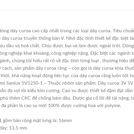
ng dây curoa cao cấp nhất trong các loại dây curoa. Tiêu chuẩ
 dây curoa truyền thống bản V. Nhờ đặc tính thiết kế đặc biệt
chịu dầu và hoá chất. Chịu được bụi và làm được ngoài trời. Dòn
ông nghiệp khai khoáng, công nghiệp nặng. Đặc biệt các ngành tà
gành, chúng tôi hiểu rất rõ về đặc tính từng loại , thương hiệu
 cách, sản phẩm dây curoa răng – còn gọi là dây curoa khía thư
thời, khả năng hoạt động liên tục của dây curoa răng luôn tốt h
umi Sanlux 5V1250-1 – Thuộc nhóm sản phẩm: Dây curoa 3V 5V
xoắn đa sợi lõi kiểu kim cương. Cao su được thiết kế đậm đạt dầ
phủ thêm CKC để chống bám dầu. Được gia cố lõi để tải nặng, tải
này đa phần là cao su mới 100% được cường hoá với polyme.
1 gồm bản rộng mặt lưng là: 16mm
 dây: 13,5 mm