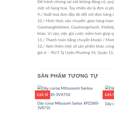
Để tránh nhưng sai xót không đáng có, quý
một số hàng hoá. Tuy nhiên do là đơn vị phâ
9./ Xuất hoá đơn đầy đủ đối với đơn hàng 
10./ Hình thức vận chuyển: giao hàng toàn
Giaohangtietkiem, Giaohangnhanh, Viettelp
khác. Vì vậy, việc giá cước mềm hơn giúp 
11./ Thanh toán bằng chuyển khoản / Momo
12./ Xem thêm một số sản phẩm khác cùng lo
giá sỉ – 90/5 Tạ Uyên Phường 14, Quận 1
SẢN PHẨM TƯƠNG TỰ
GIÁ TỐT
GIÁ SỈ
GIÁ T
GIÁ S
Dây curoa Mitsusumi Sanlux XPZ1800-
Dây 
3VX710