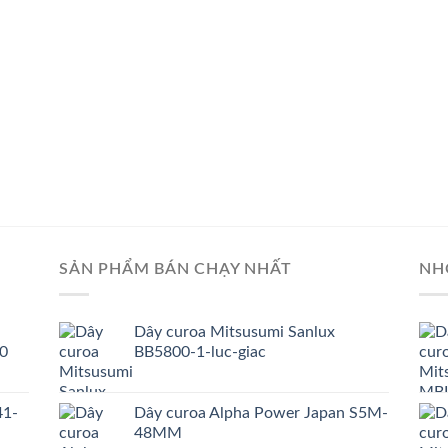
SẢN PHẨM BÁN CHẠY NHẤT
NH
Dây curoa Mitsusumi Sanlux
0
BB5800-1-luc-giac
41-
Dây curoa Alpha Power Japan S5M-
48MM