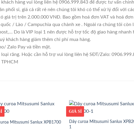
 khách hàng vui lòng liên hệ 0906.999.843 để được tư vấn chính
n phối sỉ, giá cả rất rẻ nên chúng tôi khó có thể xử lý đổi với c
có giá trị trên 2.000.000 VNĐ. Bao gồm hoá đơn VAT và hoá đơn 
 quốc / Lào / Campuchia qua chành xe . Ngoài ra chúng tôi còn 
ost,… Do là VIP loại 1 nên được hỗ trợ tốc độ giao hàng nhanh
quý khách hàng giảm thêm chi phí mua hàng.
/ Zalo Pay và tiền mặt.
ại răng. Hoặc cần hỗ trợ vui lòng liên hệ SĐT/Zalo: 0906.999.8
1, TPHCM
ỐT
Ỉ
GIÁ TỐT
GIÁ SỈ
Dây curoa Mitsusumi Sanlux XPB2
curoa Mitsusumi Sanlux XPB1700
1