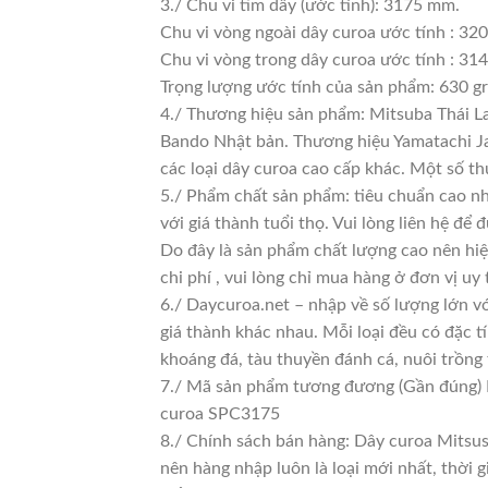
3./ Chu vi tim dây (ước tính): 3175 mm.
Chu vi vòng ngoài dây curoa ước tính : 32
Chu vi vòng trong dây curoa ước tính : 314
Trọng lượng ước tính của sản phẩm: 630 g
4./ Thương hiệu sản phẩm: Mitsuba Thái La
Bando Nhật bản. Thương hiệu Yamatachi Jap
các loại dây curoa cao cấp khác. Một số 
5./ Phẩm chất sản phẩm: tiêu chuẩn cao n
với giá thành tuổi thọ. Vui lòng liên hệ để 
Do đây là sản phẩm chất lượng cao nên hiệ
chi phí , vui lòng chỉ mua hàng ở đơn vị uy t
6./ Daycuroa.net – nhập về số lượng lớn vớ
giá thành khác nhau. Mỗi loại đều có đặc t
khoáng đá, tàu thuyền đánh cá, nuôi trồng
7./ Mã sản phẩm tương đương (Gần đúng)
curoa SPC3175
8./ Chính sách bán hàng: Dây curoa Mitsu
nên hàng nhập luôn là loại mới nhất, thời g