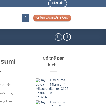
BẢN ĐỒ
CHÍNH SÁCH BÁN HÀNG
Có thể bạn
usumi
thích…
1
Dây curoa
Mitsusumi
n quốc.
Sanlux C102-
sử dụng.
A
ng hiệu.
Dây curoa