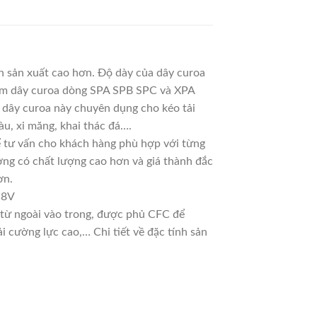
n sản xuất cao hơn. Độ dày của dây curoa
 làm dây curoa dòng SPA SPB SPC và XPA
g dây curoa này chuyên dụng cho kéo tải
u, xi măng, khai thác đá….
 để tư vấn cho khách hàng phù hợp với từng
ờng có chất lượng cao hơn và giá thành đắc
ơn.
 8V
n từ ngoài vào trong, được phủ CFC để
 cường lực cao,… Chi tiết về đặc tính sản