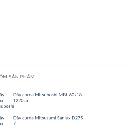
GIÁ TỐT
GIÁ SỈ
Dây curoa Mitsusum
ÓM SẢN PHẨM
Dây curoa Mitsuboshi MBL 60x18-
1220La
Dây curoa Mitsusumi Sanlux D275-
7