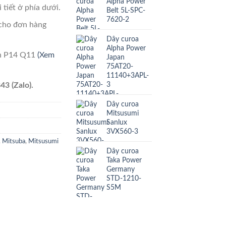
Alpha Power
 tiết ở phía dưới.
Belt 5L-SPC-
7620-2
cho đơn hàng
Dây curoa
Alpha Power
ên P14 Q11
(Xem
Japan
75AT20-
11140+3APL-
3
43 (Zalo).
Dây curoa
Mitsusumi
Sanlux
3VX560-3
,
Mitsuba
,
Mitsusumi
Dây curoa
Taka Power
Germany
STD-1210-
S5M