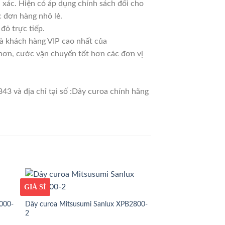
 xác. Hiện có áp dụng chính sách đổi cho
ác đơn hàng nhỏ lẻ.
đỏ trực tiếp.
là khách hàng VIP cao nhất của
 hơn, cước vận chuyển tốt hơn các đơn vị
43 và địa chỉ tại số :Dây curoa chính hãng
GIÁ TỐT
GIÁ SỈ
000-
Dây curoa Mitsusumi Sanlux XPB2800-
2