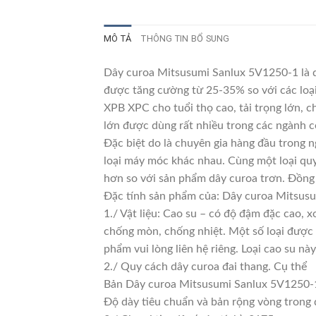
MÔ TẢ
THÔNG TIN BỔ SUNG
Dây curoa Mitsusumi Sanlux 5V1250-1 là dò
được tăng cường từ 25-35% so với các loại
XPB XPC cho tuổi thọ cao, tải trọng lớn, 
lớn được dùng rất nhiều trong các ngành c
Đặc biệt do là chuyên gia hàng đầu trong n
loại máy móc khác nhau. Cùng một loại quy
hơn so với sản phẩm dây curoa trơn. Đồng 
Đặc tính sản phẩm của: Dây curoa Mitsus
1./ Vật liệu: Cao su – có độ đậm đặc cao, 
chống mòn, chống nhiệt. Một số loại được 
phẩm vui lòng liên hệ riêng. Loại cao su 
2./ Quy cách dây curoa đai thang. Cụ thể
Bản Dây curoa Mitsusumi Sanlux 5V1250-
Độ dày tiêu chuẩn và bản rộng vòng trong