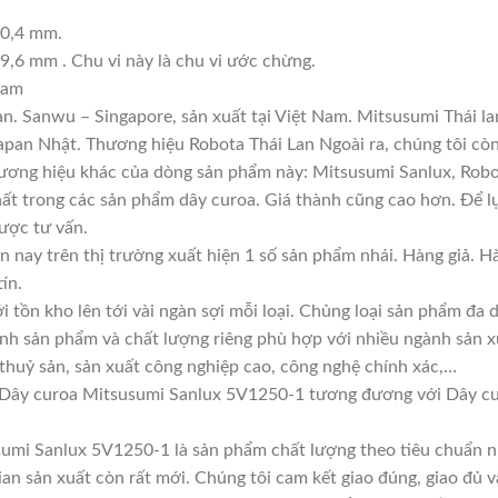
00,4 mm.
9,6 mm . Chu vi này là chu vi ước chừng.
ram
n. Sanwu – Singapore, sản xuất tại Việt Nam. Mitsusumi Thái l
an Nhật. Thương hiệu Robota Thái Lan Ngoài ra, chúng tôi còn 
thương hiệu khác của dòng sản phẩm này: Mitsusumi Sanlux, Rob
hất trong các sản phẩm dây curoa. Giá thành cũng cao hơn. Để 
được tư vấn.
n nay trên thị trường xuất hiện 1 số sản phẩm nhái. Hàng giả. 
ín.
i tồn kho lên tới vài ngàn sợi mỗi loại. Chủng loại sản phẩm đa
ính sản phẩm và chất lượng riêng phù hợp với nhiều ngành sản x
 thuỷ sản, sản xuất công nghiệp cao, công nghệ chính xác,…
 Dây curoa Mitsusumi Sanlux 5V1250-1 tương đương với Dây c
sumi Sanlux 5V1250-1 là sản phẩm chất lượng theo tiêu chuẩn nh
ian sản xuất còn rất mới. Chúng tôi cam kết giao đúng, giao đủ v