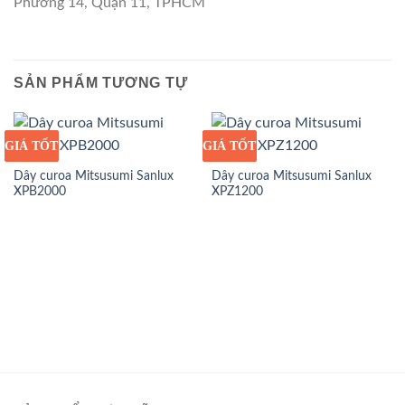
Phường 14, Quận 11, TPHCM
SẢN PHẨM TƯƠNG TỰ
GIÁ TỐT
GIÁ SỈ
GIÁ TỐT
GIÁ SỈ
Dây curoa Mitsusumi Sanlux
Dây curoa Mitsusumi Sanlux
XPB2000
XPZ1200