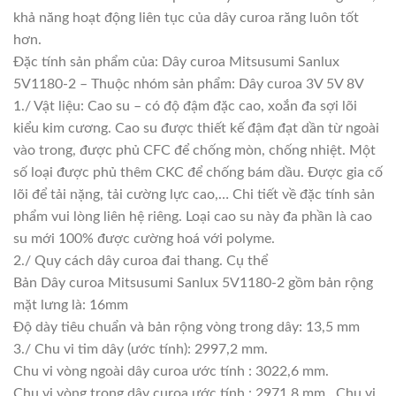
khả năng hoạt động liên tục của dây curoa răng luôn tốt
hơn.
Đặc tính sản phẩm của: Dây curoa Mitsusumi Sanlux
5V1180-2 – Thuộc nhóm sản phẩm: Dây curoa 3V 5V 8V
1./ Vật liệu: Cao su – có độ đậm đặc cao, xoắn đa sợi lõi
kiểu kim cương. Cao su được thiết kế đậm đạt dần từ ngoài
vào trong, được phủ CFC để chống mòn, chống nhiệt. Một
số loại được phủ thêm CKC để chống bám dầu. Được gia cố
lõi để tải nặng, tải cường lực cao,… Chi tiết về đặc tính sản
phẩm vui lòng liên hệ riêng. Loại cao su này đa phần là cao
su mới 100% được cường hoá với polyme.
2./ Quy cách dây curoa đai thang. Cụ thể
Bản Dây curoa Mitsusumi Sanlux 5V1180-2 gồm bản rộng
mặt lưng là: 16mm
Độ dày tiêu chuẩn và bản rộng vòng trong dây: 13,5 mm
3./ Chu vi tim dây (ước tính): 2997,2 mm.
Chu vi vòng ngoài dây curoa ước tính : 3022,6 mm.
Chu vi vòng trong dây curoa ước tính : 2971,8 mm . Chu vi