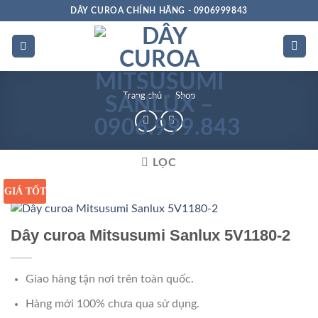
Bỏ
DÂY CUROA CHÍNH HÃNG - 0906999843
qua
nội
dung
Trang chủ
»
Shop
LỌC
GIÁ TỐT
Dây curoa Mitsusumi Sanlux 5V1180-2
Giao hàng tận nơi trên toàn quốc.
Hàng mới 100% chưa qua sử dụng.