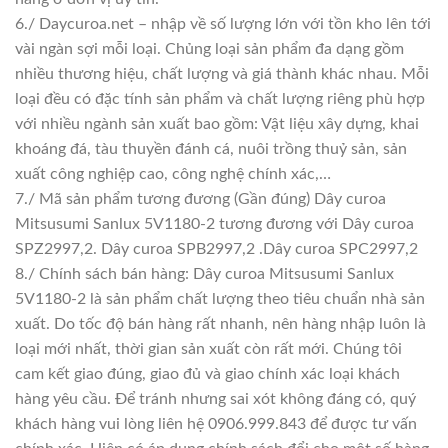
6./ Daycuroa.net – nhập về số lượng lớn với tồn kho lên tới
vài ngàn sợi mỗi loại. Chủng loại sản phẩm đa dạng gồm
nhiều thương hiệu, chất lượng và giá thành khác nhau. Mỗi
loại đều có đặc tính sản phẩm và chất lượng riêng phù hợp
với nhiều ngành sản xuất bao gồm: Vật liệu xây dựng, khai
khoáng đá, tàu thuyền đánh cá, nuôi trồng thuỷ sản, sản
xuất công nghiệp cao, công nghệ chính xác,…
7./ Mã sản phẩm tương đương (Gần đúng) Dây curoa
Mitsusumi Sanlux 5V1180-2 tương đương với Dây curoa
SPZ2997,2. Dây curoa SPB2997,2 .Dây curoa SPC2997,2
8./ Chính sách bán hàng: Dây curoa Mitsusumi Sanlux
5V1180-2 là sản phẩm chất lượng theo tiêu chuẩn nhà sản
xuất. Do tốc độ bán hàng rất nhanh, nên hàng nhập luôn là
loại mới nhất, thời gian sản xuất còn rất mới. Chúng tôi
cam kết giao đúng, giao đủ và giao chính xác loại khách
hàng yêu cầu. Để tránh nhưng sai xót không đáng có, quý
khách hàng vui lòng liên hệ 0906.999.843 để được tư vấn