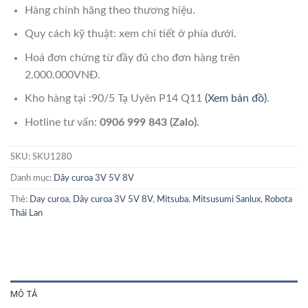
Hàng chính hãng theo thương hiệu.
Quy cách kỹ thuật: xem chi tiết ở phía dưới.
Hoá đơn chứng từ đầy đủ cho đơn hàng trên
2.000.000VNĐ.
Kho hàng tại :90/5 Tạ Uyên P14 Q11
(Xem bản đồ)
.
Hotline tư vấn:
0906 999 843 (Zalo).
SKU:
SKU1280
Danh mục:
Dây curoa 3V 5V 8V
Thẻ:
Day curoa
,
Dây curoa 3V 5V 8V
,
Mitsuba
,
Mitsusumi Sanlux
,
Robota
Thái Lan
MÔ TẢ