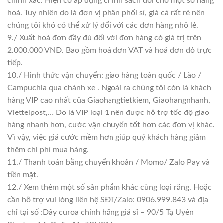
chính xác. Hiện có áp dụng chính sách đổi cho một số hàng
hoá. Tuy nhiên do là đơn vị phân phối sỉ, giá cả rất rẻ nên
chúng tôi khó có thể xử lý đổi với các đơn hàng nhỏ lẻ.
9./ Xuất hoá đơn đầy đủ đối với đơn hàng có giá trị trên
2.000.000 VNĐ. Bao gồm hoá đơn VAT và hoá đơn đỏ trực
tiếp.
10./ Hình thức vận chuyển: giao hàng toàn quốc / Lào /
Campuchia qua chành xe . Ngoài ra chúng tôi còn là khách
hàng VIP cao nhất của Giaohangtietkiem, Giaohangnhanh,
Viettelpost,… Do là VIP loại 1 nên được hỗ trợ tốc độ giao
hàng nhanh hơn, cước vận chuyển tốt hơn các đơn vị khác.
Vì vậy, việc giá cước mềm hơn giúp quý khách hàng giảm
thêm chi phí mua hàng.
11./ Thanh toán bằng chuyển khoản / Momo/ Zalo Pay và
tiền mặt.
12./ Xem thêm một số sản phẩm khác cùng loại răng. Hoặc
cần hỗ trợ vui lòng liên hệ SĐT/Zalo: 0906.999.843 và địa
chỉ tại số :Dây curoa chính hãng giá sỉ – 90/5 Tạ Uyên