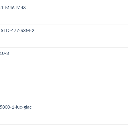
M41-M46-M48
y STD-477-S3M-2
10-3
5800-1-luc-giac