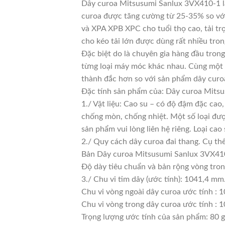
Dây curoa Mitsusumi Sanlux 3VX410-1 là 
curoa được tăng cường từ 25-35% so với 
và XPA XPB XPC cho tuổi thọ cao, tải tr
cho kéo tải lớn được dùng rất nhiều tro
Đặc biệt do là chuyên gia hàng đầu trong
từng loại máy móc khác nhau. Cùng một l
thành đắc hơn so với sản phẩm dây curoa
Đặc tính sản phẩm của: Dây curoa Mits
1./ Vật liệu: Cao su – có độ đậm đặc cao
chống mòn, chống nhiệt. Một số loại đượ
sản phẩm vui lòng liên hệ riêng. Loại c
2./ Quy cách dây curoa đai thang. Cụ th
Bản Dây curoa Mitsusumi Sanlux 3VX410
Độ dày tiêu chuẩn và bản rộng vòng tro
3./ Chu vi tim dây (ước tính): 1041,4 mm
Chu vi vòng ngoài dây curoa ước tính : 
Chu vi vòng trong dây curoa ước tính : 1
Trọng lượng ước tính của sản phẩm: 80 