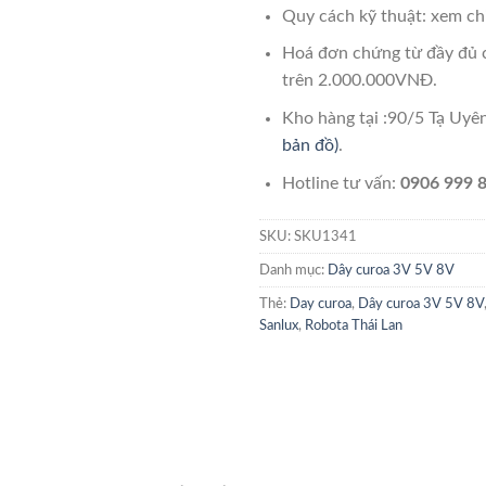
Quy cách kỹ thuật: xem chi
Hoá đơn chứng từ đầy đủ 
trên 2.000.000VNĐ.
Kho hàng tại :90/5 Tạ Uy
bản đồ)
.
Hotline tư vấn:
0906 999 8
SKU:
SKU1341
Danh mục:
Dây curoa 3V 5V 8V
Thẻ:
Day curoa
,
Dây curoa 3V 5V 8V
Sanlux
,
Robota Thái Lan