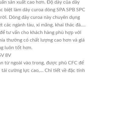
uẩn sản xuất cao hơn. Độ dày của dây
đặc biệt làm dây curoa dòng SPA SPB SPC
 trời. Dòng dây curoa này chuyên dụng
t các ngành tàu, xi măng, khai thác đá….
u để tư vấn cho khách hàng phù hợp với
hía thường có chất lượng cao hơn và giá
g luôn tốt hơn.
5V 8V
dần từ ngoài vào trong, được phủ CFC để
ải cường lực cao,… Chi tiết về đặc tính