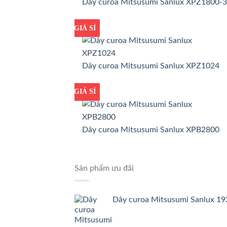
Dây curoa Mitsusumi Sanlux XPZ1800-
GIÁ TỐT
GIÁ SỈ
Dây curoa Mitsusumi Sanlux XPZ1024
GIÁ TỐT
GIÁ SỈ
Dây curoa Mitsusumi Sanlux XPB2800
Sản phẩm ưu đãi
Dây curoa Mitsusumi Sanlux 