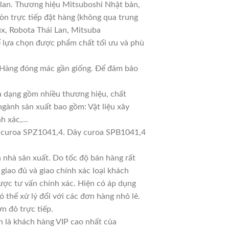
 lan. Thương hiệu Mitsuboshi Nhật bản,
n trực tiếp đặt hàng (không qua trung
ux, Robota Thái Lan, Mitsuba
ể lựa chọn được phẩm chất tối ưu và phù
ả. Hàng đóng mác gần giống. Để đảm bảo
đa dạng gồm nhiều thương hiệu, chất
ngành sản xuất bao gồm: Vật liệu xây
nh xác,…
 curoa SPZ1041,4. Dây curoa SPB1041,4
 nhà sản xuất. Do tốc độ bán hàng rất
 giao đủ và giao chính xác loại khách
ược tư vấn chính xác. Hiện có áp dụng
ó thể xử lý đổi với các đơn hàng nhỏ lẻ.
n đỏ trực tiếp.
n là khách hàng VIP cao nhất của