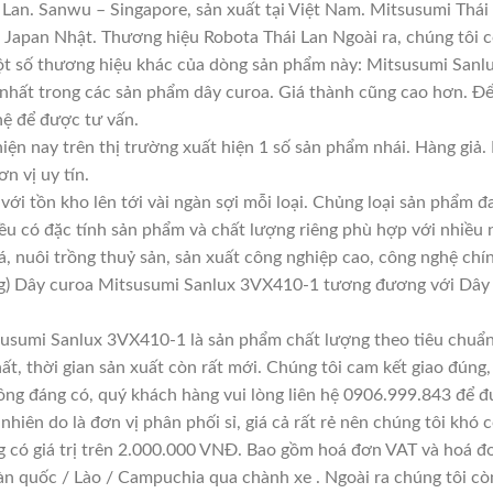
Lan. Sanwu – Singapore, sản xuất tại Việt Nam. Mitsusumi Thái
apan Nhật. Thương hiệu Robota Thái Lan Ngoài ra, chúng tôi cò
Một số thương hiệu khác của dòng sản phẩm này: Mitsusumi Sanl
 nhất trong các sản phẩm dây curoa. Giá thành cũng cao hơn. Đ
 hệ để được tư vấn.
iện nay trên thị trường xuất hiện 1 số sản phẩm nhái. Hàng gi
ơn vị uy tín.
với tồn kho lên tới vài ngàn sợi mỗi loại. Chủng loại sản phẩm 
đều có đặc tính sản phẩm và chất lượng riêng phù hợp với nhiều 
á, nuôi trồng thuỷ sản, sản xuất công nghiệp cao, công nghệ chí
g) Dây curoa Mitsusumi Sanlux 3VX410-1 tương đương với Dây
susumi Sanlux 3VX410-1 là sản phẩm chất lượng theo tiêu chuẩn
ất, thời gian sản xuất còn rất mới. Chúng tôi cam kết giao đúng,
ông đáng có, quý khách hàng vui lòng liên hệ 0906.999.843 để đ
hiên do là đơn vị phân phối sỉ, giá cả rất rẻ nên chúng tôi khó c
g có giá trị trên 2.000.000 VNĐ. Bao gồm hoá đơn VAT và hoá đơ
àn quốc / Lào / Campuchia qua chành xe . Ngoài ra chúng tôi cò