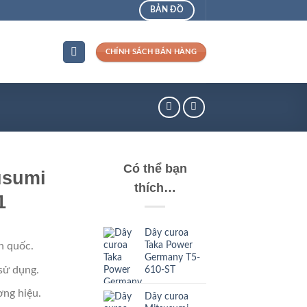
BẢN ĐỒ
CHÍNH SÁCH BÁN HÀNG
Có thể bạn
usumi
thích…
1
Dây curoa
Taka Power
n quốc.
Germany T5-
sử dụng.
610-ST
ng hiệu.
Dây curoa