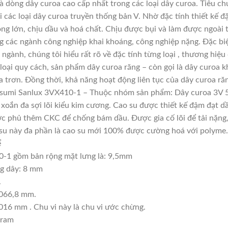
dòng dây curoa cao cấp nhất trong các loại dây curoa. Tiêu ch
các loại dây curoa truyền thống bản V. Nhờ đặc tính thiết kế 
ọng lớn, chịu dầu và hoá chất. Chịu được bụi và làm được ngoài
ng các ngành công nghiệp khai khoáng, công nghiệp nặng. Đặc biệ
 ngành, chúng tôi hiểu rất rõ về đặc tính từng loại , thương hiệ
oại quy cách, sản phẩm dây curoa răng – còn gọi là dây curoa k
 trơn. Đồng thời, khả năng hoạt động liên tục của dây curoa răn
usumi Sanlux 3VX410-1 – Thuộc nhóm sản phẩm: Dây curoa 3V 
, xoắn đa sợi lõi kiểu kim cương. Cao su được thiết kế đậm đạt 
c phủ thêm CKC để chống bám dầu. Được gia cố lõi để tải nặng, t
ao su này đa phần là cao su mới 100% được cường hoá với polyme.
ể
-1 gồm bản rộng mặt lưng là: 9,5mm
ng dây: 8 mm
.
1066,8 mm.
016 mm . Chu vi này là chu vi ước chừng.
gram