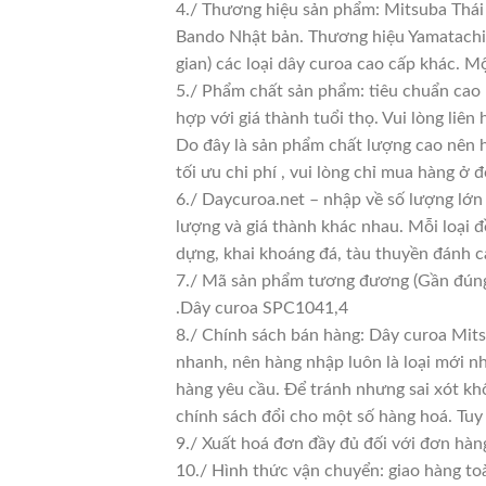
4./ Thương hiệu sản phẩm: Mitsuba Thái 
Bando Nhật bản. Thương hiệu Yamatachi J
gian) các loại dây curoa cao cấp khác. 
5./ Phẩm chất sản phẩm: tiêu chuẩn cao
hợp với giá thành tuổi thọ. Vui lòng liên
Do đây là sản phẩm chất lượng cao nên h
tối ưu chi phí , vui lòng chỉ mua hàng ở đ
6./ Daycuroa.net – nhập về số lượng lớn 
lượng và giá thành khác nhau. Mỗi loại 
dựng, khai khoáng đá, tàu thuyền đánh c
7./ Mã sản phẩm tương đương (Gần đún
.Dây curoa SPC1041,4
8./ Chính sách bán hàng: Dây curoa Mit
nhanh, nên hàng nhập luôn là loại mới nh
hàng yêu cầu. Để tránh nhưng sai xót kh
chính sách đổi cho một số hàng hoá. Tuy n
9./ Xuất hoá đơn đầy đủ đối với đơn hàn
10./ Hình thức vận chuyển: giao hàng to