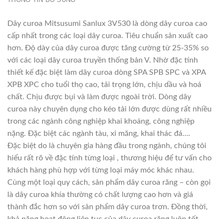
Dây curoa Mitsusumi Sanlux 3V530 là dòng dây curoa cao
cấp nhất trong các loại dây curoa. Tiêu chuẩn sản xuất cao
hơn. Độ dày của dây curoa được tăng cường từ 25-35% so
với các loại dây curoa truyền thống bản V. Nhờ đặc tính
thiết kế đặc biệt làm dây curoa dòng SPA SPB SPC và XPA
XPB XPC cho tuổi thọ cao, tải trọng lớn, chịu dầu và hoá
chất. Chịu được bụi và làm được ngoài trời. Dòng dây
curoa này chuyên dụng cho kéo tải lớn được dùng rất nhiều
trong các ngành công nghiệp khai khoáng, công nghiệp
nặng. Đặc biệt các ngành tàu, xi măng, khai thác đá….
Đặc biệt do là chuyên gia hàng đầu trong ngành, chúng tôi
hiểu rất rõ về đặc tính từng loại , thương hiệu để tư vấn cho
khách hàng phù hợp với từng loại máy móc khác nhau.
Cùng một loại quy cách, sản phẩm dây curoa răng – còn gọi
là dây curoa khía thường có chất lượng cao hơn và giá
thành đắc hơn so với sản phẩm dây curoa trơn. Đồng thời,
khả năng hoạt động liên tục của dây curoa răng luôn tốt