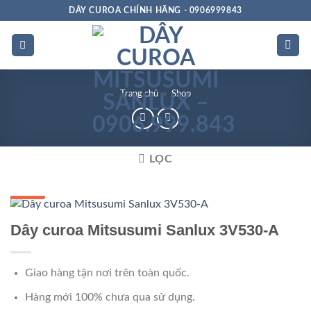
Bỏ
DÂY CUROA CHÍNH HÃNG - 0906999843
qua
nội
dung
Trang chủ
»
Shop
LỌC
GIÁ TỐT
Dây curoa Mitsusumi Sanlux 3V530-A
Giao hàng tận nơi trên toàn quốc.
Hàng mới 100% chưa qua sử dụng.