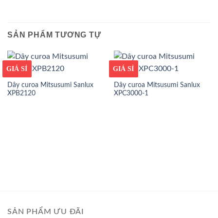
SẢN PHẨM TƯƠNG TỰ
GIÁ TỐT
GIÁ SỈ
GIÁ TỐT
GIÁ SỈ
Dây curoa Mitsusumi Sanlux
Dây curoa Mitsusumi Sanlux
XPB2120
XPC3000-1
SẢN PHẨM ƯU ĐÃI