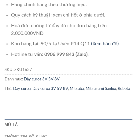
Hàng chính hãng theo thương hiệu.
Quy cách kỹ thuật: xem chi tiết ở phía dưới.
Hoá đơn chứng từ đầy đủ cho đơn hàng trên
2.000.000VNĐ.
Kho hàng tại :90/5 Tạ Uyên P14 Q11
(Xem bản đồ)
.
Hotline tư vấn:
0906 999 843 (Zalo).
SKU:
SKU1637
Danh mục:
Dây curoa 3V 5V 8V
Thẻ:
Day curoa
,
Dây curoa 3V 5V 8V
,
Mitsuba
,
Mitsusumi Sanlux
,
Robota
MÔ TẢ
THÔNG TIN BỔ SUNG