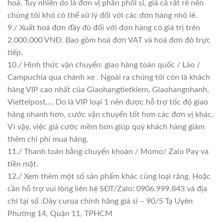
hoá. Tuy nhiên do là đơn vị phân phối sỉ, giá cả rất rẻ nên
chúng tôi khó có thể xử lý đổi với các đơn hàng nhỏ lẻ.
9./ Xuất hoá đơn đầy đủ đối với đơn hàng có giá trị trên
2.000.000 VNĐ. Bao gồm hoá đơn VAT và hoá đơn đỏ trực
tiếp.
10./ Hình thức vận chuyển: giao hàng toàn quốc / Lào /
Campuchia qua chành xe . Ngoài ra chúng tôi còn là khách
hàng VIP cao nhất của Giaohangtietkiem, Giaohangnhanh,
Viettelpost,… Do là VIP loại 1 nên được hỗ trợ tốc độ giao
hàng nhanh hơn, cước vận chuyển tốt hơn các đơn vị khác.
Vì vậy, việc giá cước mềm hơn giúp quý khách hàng giảm
thêm chi phí mua hàng.
11./ Thanh toán bằng chuyển khoản / Momo/ Zalo Pay và
tiền mặt.
12./ Xem thêm một số sản phẩm khác cùng loại răng. Hoặc
cần hỗ trợ vui lòng liên hệ SĐT/Zalo: 0906.999.843 và địa
chỉ tại số :Dây curoa chính hãng giá sỉ – 90/5 Tạ Uyên
Phường 14, Quận 11, TPHCM