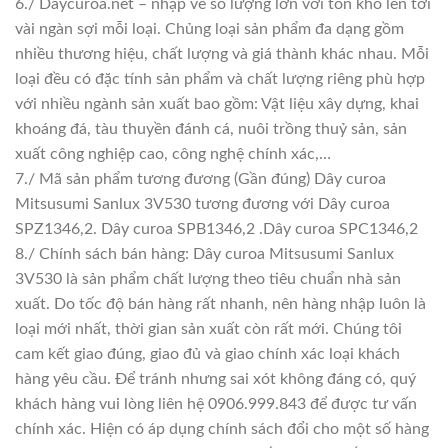
6./ Daycuroa.net – nhập về số lượng lớn với tồn kho lên tới
vài ngàn sợi mỗi loại. Chủng loại sản phẩm đa dạng gồm
nhiều thương hiệu, chất lượng và giá thành khác nhau. Mỗi
loại đều có đặc tính sản phẩm và chất lượng riêng phù hợp
với nhiều ngành sản xuất bao gồm: Vật liệu xây dựng, khai
khoáng đá, tàu thuyền đánh cá, nuôi trồng thuỷ sản, sản
xuất công nghiệp cao, công nghệ chính xác,…
7./ Mã sản phẩm tương đương (Gần đúng) Dây curoa
Mitsusumi Sanlux 3V530 tương đương với Dây curoa
SPZ1346,2. Dây curoa SPB1346,2 .Dây curoa SPC1346,2
8./ Chính sách bán hàng: Dây curoa Mitsusumi Sanlux
3V530 là sản phẩm chất lượng theo tiêu chuẩn nhà sản
xuất. Do tốc độ bán hàng rất nhanh, nên hàng nhập luôn là
loại mới nhất, thời gian sản xuất còn rất mới. Chúng tôi
cam kết giao đúng, giao đủ và giao chính xác loại khách
hàng yêu cầu. Để tránh nhưng sai xót không đáng có, quý
khách hàng vui lòng liên hệ 0906.999.843 để được tư vấn
chính xác. Hiện có áp dụng chính sách đổi cho một số hàng