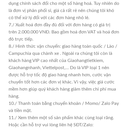
dụng chính sách đổi cho một số hàng hoá. Tuy nhiên do
là đơn vị phân phối sỉ, giá cả rất rẻ nên chúng tôi khó
có thể xử lý đổi với các đơn hàng nhỏ lẻ.
7./ Xuất hoá đơn đầy đủ đối với đơn hàng có giá trị
trên 2.000.000 VNĐ. Bao gồm hoá đơn VAT và hoá đơn
đỏ trực tiếp.
8./ Hình thức vận chuyển: giao hàng toàn quốc / Lào /
Campuchia qua chành xe . Ngoài ra chúng tôi còn là
khách hàng VIP cao nhất của Giaohangtietkiem,
Giaohangnhanh, Viettelpost,… Do là VIP loại 1 nên
được hỗ trợ tốc độ giao hàng nhanh hơn, cước vận
chuyển tốt hơn các đơn vị khác. Vì vậy, việc giá cước
mềm hơn giúp quý khách hàng giảm thêm chi phí mua
hàng.
10./ Thanh toán bằng chuyển khoản / Momo/ Zalo Pay
và tiền mặt.
11./ Xem thêm một số sản phẩm khác cùng loại răng.
Hoặc cần hỗ trợ vui lòng liên hệ SĐT/Zalo: