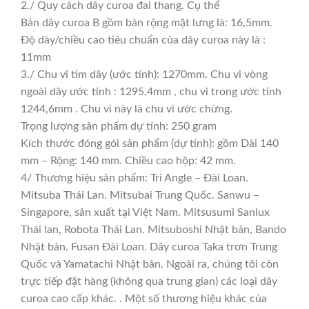
2./ Quy cách dây curoa đai thang. Cụ thể
Bản dây curoa B gồm bản rộng mặt lưng là: 16,5mm.
Độ dày/chiều cao tiêu chuẩn của dây curoa này là :
11mm
3./ Chu vi tim dây (ước tính): 1270mm. Chu vi vòng
ngoài dây ước tính : 1295,4mm , chu vi trong ước tính
1244,6mm . Chu vi này là chu vi ước chừng.
Trọng lượng sản phẩm dự tính: 250 gram
Kích thước đóng gói sản phẩm (dự tính): gồm Dài 140
mm – Rộng: 140 mm. Chiều cao hộp: 42 mm.
4/ Thương hiệu sản phẩm: Tri Angle – Đài Loan.
Mitsuba Thái Lan. Mitsubai Trung Quốc. Sanwu –
Singapore, sản xuất tại Việt Nam. Mitsusumi Sanlux
Thái lan, Robota Thái Lan. Mitsuboshi Nhật bản, Bando
Nhật bản. Fusan Đài Loan. Dây curoa Taka trơn Trung
Quốc và Yamatachi Nhật bản. Ngoài ra, chúng tôi còn
trực tiếp đặt hàng (không qua trung gian) các loại dây
curoa cao cấp khác. . Một số thương hiệu khác của