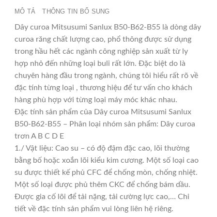
MÔ TẢ
THÔNG TIN BỔ SUNG
Dây curoa Mitsusumi Sanlux B50-B62-B55 là dòng dây
curoa răng chất lượng cao, phổ thông được sử dụng
trong hầu hết các ngành công nghiệp sản xuất từ ly
hợp nhỏ đến những loại buli rất lớn. Đặc biệt do là
chuyên hàng đầu trong ngành, chúng tôi hiểu rất rõ về
đặc tính từng loại , thương hiệu để tư vấn cho khách
hàng phù hợp với từng loại máy móc khác nhau.
Đặc tính sản phẩm của Dây curoa Mitsusumi Sanlux
B50-B62-B55 – Phân loại nhóm sản phẩm: Dây curoa
trơn A B C D E
1./ Vật liệu: Cao su – có độ đậm đặc cao, lõi thường
bằng bố hoặc xoắn lõi kiểu kim cương. Một số loại cao
su được thiết kế phủ CFC để chống mòn, chống nhiệt.
Một số loại được phủ thêm CKC để chống bám dầu.
Được gia cố lõi để tải nặng, tải cường lực cao,… Chi
tiết về đặc tính sản phẩm vui lòng liên hệ riêng.