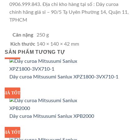
0906.999.843. Địa chỉ kho hàng tại số : Dây curoa
chính hãng giá sỉ – 90/5 Tạ Uyên Phường 14, Quận 11,
TPHCM
Cân nặng
250 g
Kích thước
140 × 140 × 42 mm
SẢN PHẨM TƯƠNG TỰ
GIÁ TỐT
GIÁ SỈ
Dây curoa Mitsusumi Sanlux XPZ1800-3VX710-1
GIÁ TỐT
GIÁ SỈ
Dây curoa Mitsusumi Sanlux XPB2000
GIÁ TỐT
GIÁ SỈ