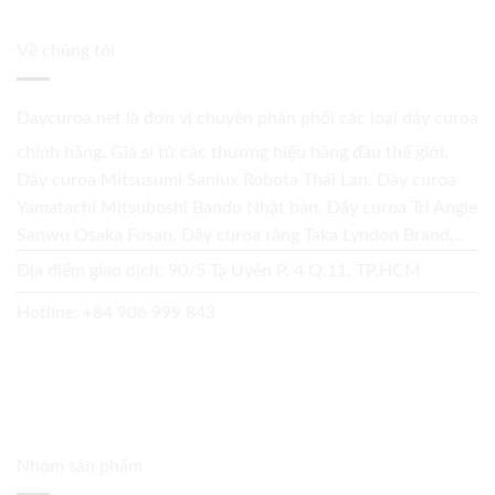
Về chúng tôi
Daycuroa.net
là đơn vị chuyên phân phối các loại dây curoa
chính hãng. Giá sỉ từ các thương hiệu hàng đầu thế giới.
Dây curoa Mitsusumi Sanlux Robota Thái Lan. Dây curoa
Yamatachi Mitsuboshi Bando Nhật bản. Dây curoa Tri Angle
Sanwu Osaka Fusan. Dây curoa răng Taka Lyndon Brand...
Địa điểm giao dịch: 90/5 Tạ Uyên P. 4 Q.11, TP.HCM
Hotline:
+84 906 999 843
Nhóm sản phẩm