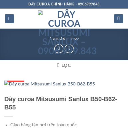
Bỏ
DÂY CUROA CHÍNH HÃNG - 0906999843
qua
nội
dung
Trang chủ
»
Shop
LỌC
Số 1 VN
Dây curoa Mitsusumi Sanlux B50-B62-
B55
Giao hàng tận nơi trên toàn quốc.