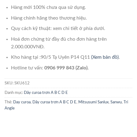
Hàng mới 100% chưa qua sử dụng.
Hàng chính hãng theo thương hiệu.
Quy cách kỹ thuật: xem chi tiết ở phía dưới.
Hoá đơn chứng từ đầy đủ cho đơn hàng trên
2.000.000VNĐ.
Kho hàng tại :90/5 Tạ Uyên P14 Q11
(Xem bản đồ)
.
Hotline tư vấn:
0906 999 843 (Zalo).
SKU:
SKU612
Danh mục:
Dây curoa trơn A B C D E
Thẻ:
Day curoa
,
Dây curoa trơn A B C D E
,
Mitsusumi Sanlux
,
Sanwu
,
Tri
Angle