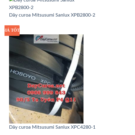
Dây curoa Mitsusumi Sanlux XPB2800-2
GIÁ TỐT
GIÁ SỈ
Dây curoa Mitsusumi Sanlux XPC4280-1