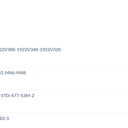
1922V300-1922V340-1922V320
M41-M46-M48
y STD-477-S3M-2
10-3