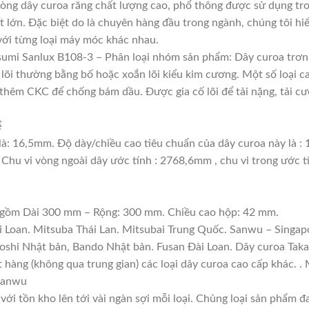
òng dây curoa răng chất lượng cao, phổ thông được sử dụng tr
t lớn. Đặc biệt do là chuyên hàng đầu trong ngành, chúng tôi hiể
với từng loại máy móc khác nhau.
umi Sanlux B108-3 – Phân loại nhóm sản phẩm: Dây curoa trơn
, lõi thường bằng bố hoặc xoắn lõi kiểu kim cương. Một số loại 
thêm CKC để chống bám dầu. Được gia cố lõi để tải nặng, tải cườ
ể
là: 16,5mm. Độ dày/chiều cao tiêu chuẩn của dây curoa này là 
 Chu vi vòng ngoài dây ước tính : 2768,6mm , chu vi trong ước 
: gồm Dài 300 mm – Rộng: 300 mm. Chiều cao hộp: 42 mm.
i Loan. Mitsuba Thái Lan. Mitsubai Trung Quốc. Sanwu – Singapo
boshi Nhật bản, Bando Nhật bản. Fusan Đài Loan. Dây curoa Tak
ặt hàng (không qua trung gian) các loại dây curoa cao cấp khác. 
 Sanwu
với tồn kho lên tới vài ngàn sợi mỗi loại. Chủng loại sản phẩm 