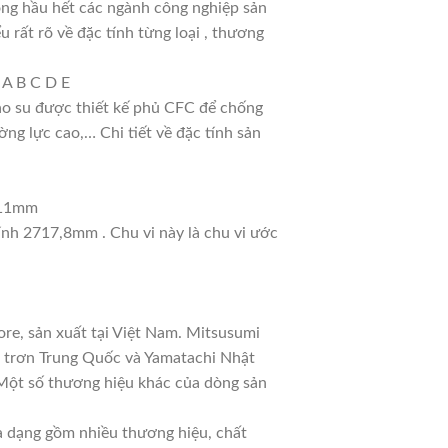
ong hầu hết các ngành công nghiệp sản
u rất rõ về đặc tính từng loại , thương
 A B C D E
cao su được thiết kế phủ CFC để chống
ng lực cao,… Chi tiết về đặc tính sản
: 11mm
tính 2717,8mm . Chu vi này là chu vi ước
re, sản xuất tại Việt Nam. Mitsusumi
a trơn Trung Quốc và Yamatachi Nhật
. Một số thương hiệu khác của dòng sản
đa dạng gồm nhiều thương hiệu, chất