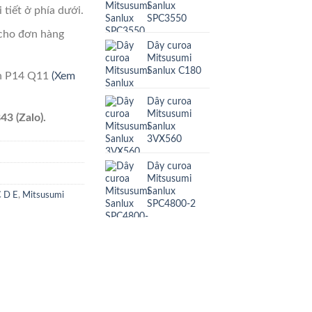
Sanlux
 tiết ở phía dưới.
SPC3550
cho đơn hàng
Dây curoa
Mitsusumi
Sanlux C180
ên P14 Q11
(Xem
Dây curoa
Mitsusumi
43 (Zalo).
Sanlux
3VX560
Dây curoa
Mitsusumi
Sanlux
C D E
,
Mitsusumi
SPC4800-2