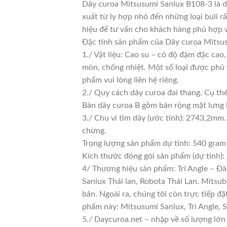
Dây curoa Mitsusumi Sanlux B108-3 là d
xuất từ ly hợp nhỏ đến những loại buli rấ
hiệu để tư vấn cho khách hàng phù hợp 
Đặc tính sản phẩm của Dây curoa Mitsus
1./ Vật liệu: Cao su – có độ đậm đặc cao
mòn, chống nhiệt. Một số loại được phủ 
phẩm vui lòng liên hệ riêng.
2./ Quy cách dây curoa đai thang. Cụ th
Bản dây curoa B gồm bản rộng mặt lưng 
3./ Chu vi tim dây (ước tính): 2743,2mm.
chừng.
Trọng lượng sản phẩm dự tính: 540 gram
Kích thước đóng gói sản phẩm (dự tính)
4/ Thương hiệu sản phẩm: Tri Angle – Đà
Sanlux Thái lan, Robota Thái Lan. Mitsu
bản. Ngoài ra, chúng tôi còn trực tiếp đ
phẩm này: Mitsusumi Sanlux, Tri Angle,
5./ Daycuroa.net – nhập về số lượng lớn 