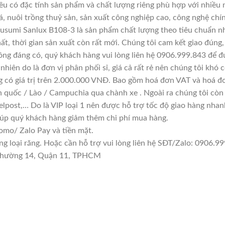
đều có đặc tính sản phẩm và chất lượng riêng phù hợp với nhiều 
á, nuôi trồng thuỷ sản, sản xuất công nghiệp cao, công nghệ chí
usumi Sanlux B108-3 là sản phẩm chất lượng theo tiêu chuẩn nh
ất, thời gian sản xuất còn rất mới. Chúng tôi cam kết giao đúng,
ông đáng có, quý khách hàng vui lòng liên hệ 0906.999.843 để đ
hiên do là đơn vị phân phối sỉ, giá cả rất rẻ nên chúng tôi khó c
g có giá trị trên 2.000.000 VNĐ. Bao gồm hoá đơn VAT và hoá đơ
n quốc / Lào / Campuchia qua chành xe . Ngoài ra chúng tôi còn
lpost,… Do là VIP loại 1 nên được hỗ trợ tốc độ giao hàng nha
giúp quý khách hàng giảm thêm chi phí mua hàng.
mo/ Zalo Pay và tiền mặt.
loại răng. Hoặc cần hỗ trợ vui lòng liên hệ SĐT/Zalo: 0906.999
n Phường 14, Quận 11, TPHCM