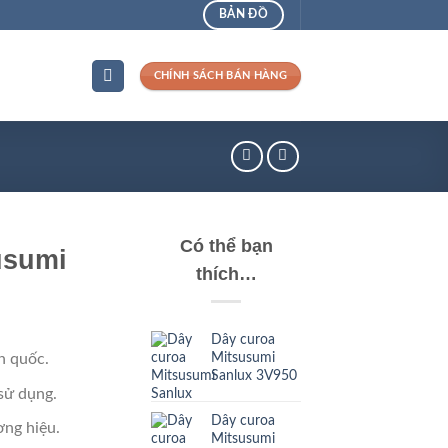
BẢN ĐỒ
CHÍNH SÁCH BÁN HÀNG
Có thể bạn
usumi
thích…
Dây curoa
Mitsusumi
n quốc.
Sanlux 3V950
sử dụng.
Dây curoa
ng hiệu.
Mitsusumi