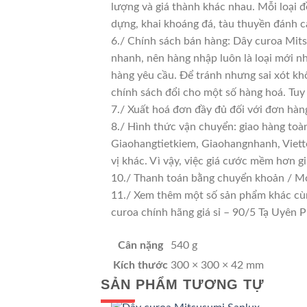
lượng và giá thành khác nhau. Mỗi loại 
dựng, khai khoáng đá, tàu thuyền đánh c
6./ Chính sách bán hàng: Dây curoa Mits
nhanh, nên hàng nhập luôn là loại mới nh
hàng yêu cầu. Để tránh nhưng sai xót kh
chính sách đổi cho một số hàng hoá. Tuy n
7./ Xuất hoá đơn đầy đủ đối với đơn hàn
8./ Hình thức vận chuyển: giao hàng toà
Giaohangtietkiem, Giaohangnhanh, Viette
vị khác. Vì vậy, việc giá cước mềm hơn 
10./ Thanh toán bằng chuyển khoản / Mo
11./ Xem thêm một số sản phẩm khác cùng 
curoa chính hãng giá sỉ – 90/5 Tạ Uyê
Cân nặng
540 g
Kích thước
300 × 300 × 42 mm
SẢN PHẨM TƯƠNG TỰ
GIÁ TỐT
GIÁ SỈ