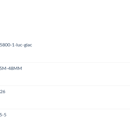
5800-1-luc-giac
n S5M-48MM
126
5-5