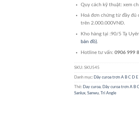
Quy cách kỹ thuật: xem chi
Hoá đơn chứng từ đầy đủ 
trên 2.000.000VNĐ.
Kho hàng tại :90/5 Tạ Uy
bản đồ)
.
Hotline tư vấn:
0906 999 8
SKU:
SKU545
Danh mục:
Dây curoa trơn A B C D E
Thẻ:
Day curoa
,
Dây curoa trơn A B 
Sanlux
,
Sanwu
,
Tri Angle