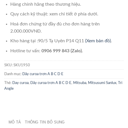
Hàng chính hãng theo thương hiệu.
Quy cách kỹ thuật: xem chi tiết ở phía dưới.
Hoá đơn chứng từ đầy đủ cho đơn hàng trên
2.000.000VNĐ.
Kho hàng tại :90/5 Tạ Uyên P14 Q11
(Xem bản đồ)
.
Hotline tư vấn:
0906 999 843 (Zalo).
SKU:
SKU1950
Danh mục:
Dây curoa trơn A B C D E
Thẻ:
Day curoa
,
Dây curoa trơn A B C D E
,
Mitsuba
,
Mitsusumi Sanlux
,
Tri
Angle
MÔ TẢ
THÔNG TIN BỔ SUNG