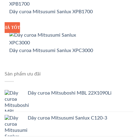
Dây curoa Mitsusumi Sanlux XPB1700
GIÁ TỐT
GIÁ SỈ
Dây curoa Mitsusumi Sanlux XPC3000
Sản phẩm ưu đãi
Dây curoa Mitsuboshi MBL 22X1090Li
Dây curoa Mitsusumi Sanlux C120-3