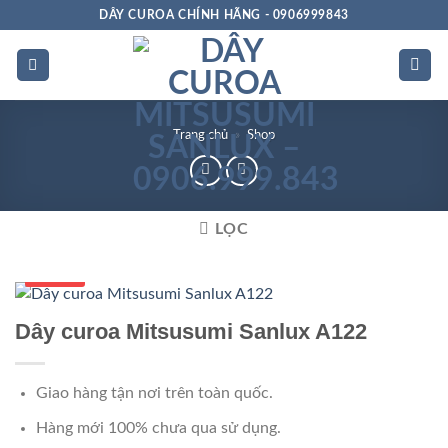
Bỏ
DÂY CUROA CHÍNH HÃNG - 0906999843
qua
nội
dung
Trang chủ
»
Shop
LỌC
Số 1 VN
Dây curoa Mitsusumi Sanlux A122
Giao hàng tận nơi trên toàn quốc.
Hàng mới 100% chưa qua sử dụng.