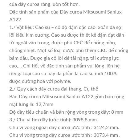
của dây curoa răng luôn tốt hơn.
Đặc tính sản phẩm của Dây curoa Mitsusumi Sanlux
A122
1./ Vật liệu: Cao su – có độ đậm đặc cao, xoắn đa sợi
lõi kiểu kim cương. Cao su được thiết kế đậm đạt dần
từ ngoài vào trong, được phủ CFC để chống mòn,
chống nhiệt. Một số loại được phủ thêm CKC để chống
bám dầu. Được gia cố lõi để tải nặng, tải cường lực
cao,… Chi tiết về đặc tính sản phẩm vui lòng liên hệ
riêng. Loại cao su này đa phần là cao su mới 100%
được cường hoá với polyme.
2./ Quy cách dây curoa đai thang. Cụ thể
Bản Dây curoa Mitsusumi Sanlux A122 gồm bản rộng
mặt lưng là: 12,7mm
Độ dày tiêu chuẩn và bản rộng vòng trong dây: 8 mm
3./ Chu vi tim dây (ước tính): 3098,8 mm.
Chu vi vòng ngoài dây curoa ước tính : 3124,2 mm.
Chu vi vòng trong dây curoa ước tính : 3073,4 mm .