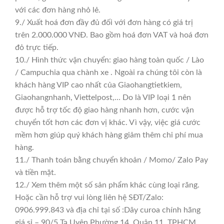
với các đơn hàng nhỏ lẻ.
9./ Xuất hoá đơn đầy đủ đối với đơn hàng có giá trị
trên 2.000.000 VNĐ. Bao gồm hoá đơn VAT và hoá đơn
đỏ trực tiếp.
10./ Hình thức vận chuyển: giao hàng toàn quốc / Lào
/ Campuchia qua chành xe . Ngoài ra chúng tôi còn là
khách hàng VIP cao nhất của Giaohangtietkiem,
Giaohangnhanh, Viettelpost,… Do là VIP loại 1 nên
được hỗ trợ tốc độ giao hàng nhanh hơn, cước vận
chuyển tốt hơn các đơn vị khác. Vì vậy, việc giá cước
mềm hơn giúp quý khách hàng giảm thêm chi phí mua
hàng.
11./ Thanh toán bằng chuyển khoản / Momo/ Zalo Pay
và tiền mặt.
12./ Xem thêm một số sản phẩm khác cùng loại răng.
Hoặc cần hỗ trợ vui lòng liên hệ SĐT/Zalo:
0906.999.843 và địa chỉ tại số :Dây curoa chính hãng
giá sỉ – 90/5 Tạ Uyên Phường 14, Quận 11, TPHCM