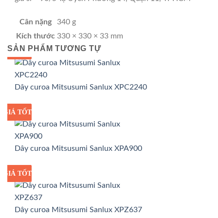
Cân nặng
340 g
Kích thước
330 × 330 × 33 mm
SẢN PHẨM TƯƠNG TỰ
GIÁ TỐT
GIÁ SỈ
Dây curoa Mitsusumi Sanlux XPC2240
GIÁ TỐT
GIÁ SỈ
Dây curoa Mitsusumi Sanlux XPA900
GIÁ TỐT
GIÁ SỈ
Dây curoa Mitsusumi Sanlux XPZ637