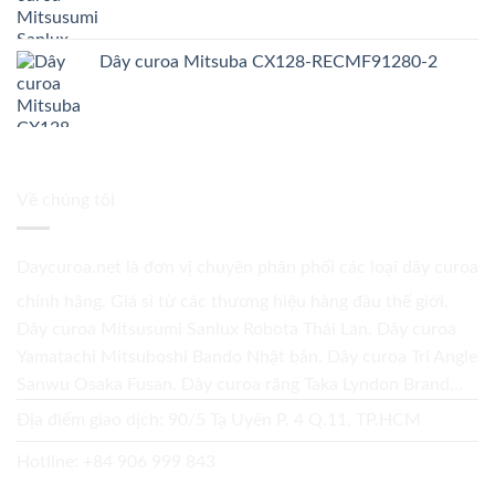
Dây curoa Mitsuba CX128-RECMF91280-2
Về chúng tôi
Daycuroa.net
là đơn vị chuyên phân phối các loại dây curoa
chính hãng. Giá sỉ từ các thương hiệu hàng đầu thế giới.
Dây curoa Mitsusumi Sanlux Robota Thái Lan. Dây curoa
Yamatachi Mitsuboshi Bando Nhật bản. Dây curoa Tri Angle
Sanwu Osaka Fusan. Dây curoa răng Taka Lyndon Brand...
Địa điểm giao dịch: 90/5 Tạ Uyên P. 4 Q.11, TP.HCM
Hotline:
+84 906 999 843