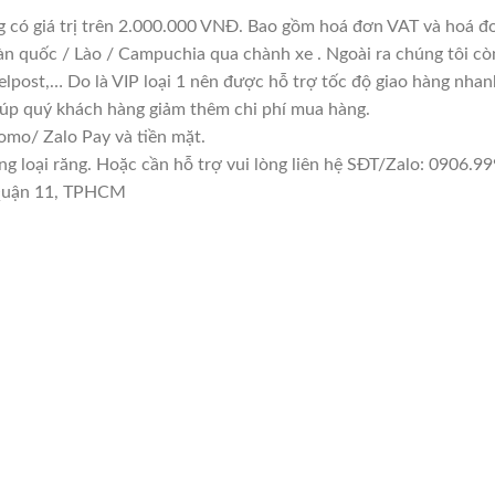
g có giá trị trên 2.000.000 VNĐ. Bao gồm hoá đơn VAT và hoá đơ
àn quốc / Lào / Campuchia qua chành xe . Ngoài ra chúng tôi cò
lpost,… Do là VIP loại 1 nên được hỗ trợ tốc độ giao hàng nha
giúp quý khách hàng giảm thêm chi phí mua hàng.
mo/ Zalo Pay và tiền mặt.
loại răng. Hoặc cần hỗ trợ vui lòng liên hệ SĐT/Zalo: 0906.999
 Quận 11, TPHCM