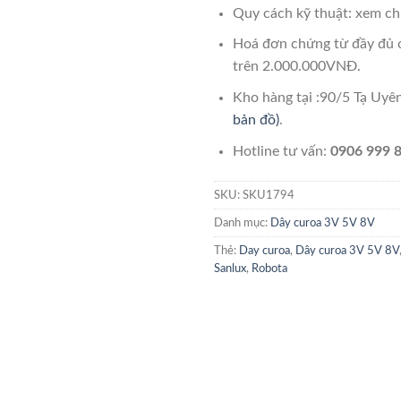
Quy cách kỹ thuật: xem chi
Hoá đơn chứng từ đầy đủ 
trên 2.000.000VNĐ.
Kho hàng tại :90/5 Tạ Uy
bản đồ)
.
Hotline tư vấn:
0906 999 8
SKU:
SKU1794
Danh mục:
Dây curoa 3V 5V 8V
Thẻ:
Day curoa
,
Dây curoa 3V 5V 8V
Sanlux
,
Robota