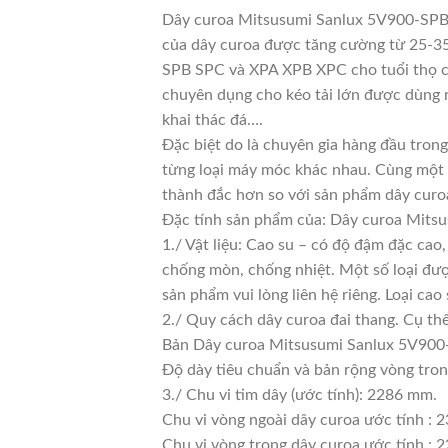
Dây curoa Mitsusumi Sanlux 5V900-SPB22
của dây curoa được tăng cường từ 25-35%
SPB SPC và XPA XPB XPC cho tuổi thọ cao
chuyên dụng cho kéo tải lớn được dùng r
khai thác đá….
Đặc biệt do là chuyên gia hàng đầu trong
từng loại máy móc khác nhau. Cùng một l
thành đắc hơn so với sản phẩm dây curoa
Đặc tính sản phẩm của: Dây curoa Mit
1./ Vật liệu: Cao su – có độ đậm đặc cao
chống mòn, chống nhiệt. Một số loại đượ
sản phẩm vui lòng liên hệ riêng. Loại c
2./ Quy cách dây curoa đai thang. Cụ th
Bản Dây curoa Mitsusumi Sanlux 5V900
Độ dày tiêu chuẩn và bản rộng vòng tro
3./ Chu vi tim dây (ước tính): 2286 mm.
Chu vi vòng ngoài dây curoa ước tính : 
Chu vi vòng trong dây curoa ước tính : 2