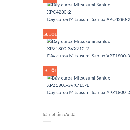
Dây curoa Mitsusumi Sanlux XPC4280-
GIÁ TỐT
GIÁ SỈ
Dây curoa Mitsusumi Sanlux XPZ1800-
GIÁ TỐT
GIÁ SỈ
Dây curoa Mitsusumi Sanlux XPZ1800-
Sản phẩm ưu đãi