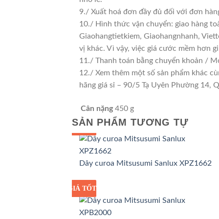
9./ Xuất hoá đơn đầy đủ đối với đơn hàn
10./ Hình thức vận chuyển: giao hàng to
Giaohangtietkiem, Giaohangnhanh, Viette
vị khác. Vì vậy, việc giá cước mềm hơn 
11./ Thanh toán bằng chuyển khoản / Mo
12./ Xem thêm một số sản phẩm khác cùng 
hãng giá sỉ – 90/5 Tạ Uyên Phường 14,
Cân nặng
450 g
SẢN PHẨM TƯƠNG TỰ
GIÁ TỐT
GIÁ SỈ
Dây curoa Mitsusumi Sanlux XPZ1662
GIÁ TỐT
GIÁ SỈ