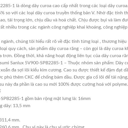
85-1 là dòng dây curoa cao cấp nhất trong các loại dây curoa.
 so với các loại dây curoa truyền thống bản V. Nhờ đặc tính th
, tải trọng lớn, chịu dầu và hoá chất. Chịu được bụi và làm đư
ất nhiều trong các ngành công nghiệp khai khoáng, công nghiệp 
 ngành, chúng tôi hiểu rất rõ về đặc tính từng loại , thương hiệ
oại quy cách, sản phẩm dây curoa răng – còn gọi là dây curoa k
 trơn. Đồng thời, khả năng hoạt động liên tục của dây curoa răn
susumi Sanlux 5V900-SPB2285-1 – Thuộc nhóm sản phẩm: Dây c
, xoắn đa sợi lõi kiểu kim cương. Cao su được thiết kế đậm đạt 
c phủ thêm CKC để chống bám dầu. Được gia cố lõi để tải nặng, t
ao su này đa phần là cao su mới 100% được cường hoá với polyme.
ể
-SPB2285-1 gồm bản rộng mặt lưng là: 16mm
ng dây: 13,5 mm
2311,4 mm.
260,6 mm . Chu vi này là chu vi ước chừng.