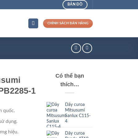
BẢN ĐỒ
CHÍNH SÁCH BÁN HÀNG
Có thể bạn
usumi
thích…
PB2285-1
Dây curoa
Mitsusumi
n quốc.
Sanlux C115-
sử dụng.
4
ng hiệu.
Dây curoa