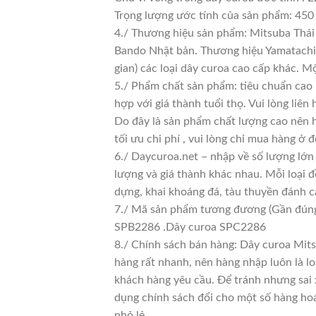
Trọng lượng ước tính của sản phẩm: 450
4./ Thương hiệu sản phẩm: Mitsuba Thái 
Bando Nhật bản. Thương hiệu Yamatachi J
gian) các loại dây curoa cao cấp khác. 
5./ Phẩm chất sản phẩm: tiêu chuẩn cao
hợp với giá thành tuổi thọ. Vui lòng liên
Do đây là sản phẩm chất lượng cao nên h
tối ưu chi phí , vui lòng chỉ mua hàng ở đ
6./ Daycuroa.net – nhập về số lượng lớn 
lượng và giá thành khác nhau. Mỗi loại 
dựng, khai khoáng đá, tàu thuyền đánh c
7./ Mã sản phẩm tương đương (Gần đún
SPB2286 .Dây curoa SPC2286
8./ Chính sách bán hàng: Dây curoa Mit
hàng rất nhanh, nên hàng nhập luôn là loạ
khách hàng yêu cầu. Để tránh nhưng sai 
dụng chính sách đổi cho một số hàng hoá. 
nhỏ lẻ.