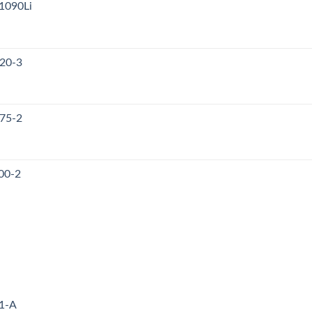
1090Li
120-3
175-2
00-2
71-A