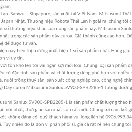
 gram
Lan. Sanwu – Singapore, sản xuất tại Việt Nam. Mitsusumi Thái
apan Nhật. Thương hiệu Robota Thái Lan Ngoài ra, chúng tôi cò
Một số thương hiệu khác của dòng sản phẩm này: Mitsusumi Sanl
 nhất trong các sản phẩm dây curoa. Giá thành cũng cao hơn. Đ
 hệ để được tư vấn.
iện nay trên thị trường xuất hiện 1 số sản phẩm nhái. Hàng gi
ơn vị uy tín.
với tồn kho lên tới vài ngàn sợi mỗi loại. Chủng loại sản phẩm 
đều có đặc tính sản phẩm và chất lượng riêng phù hợp với nhiều 
á, nuôi trồng thuỷ sản, sản xuất công nghiệp cao, công nghệ chí
g) Dây curoa Mitsusumi Sanlux 5V900-SPB2285-1 tương đương
susumi Sanlux 5V900-SPB2285-1 là sản phẩm chất lượng theo ti
i mới nhất, thời gian sản xuất còn rất mới. Chúng tôi cam kết gi
xót không đáng có, quý khách hàng vui lòng liên hệ 0906.999.84
Tuy nhiên do là đơn vị phân phối sỉ, giá cả rất rẻ nên chúng tôi